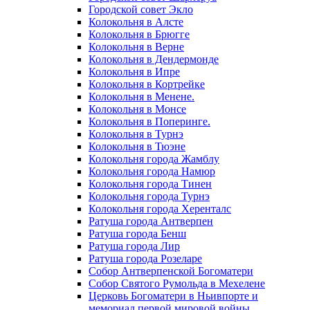
Городской совет Экло
Колокольня в Алсте
Колокольня в Брюгге
Колокольня в Верне
Колокольня в Дендермонде
Колокольня в Ипре
Колокольня в Кортрейке
Колокольня в Менене.
Колокольня в Монсе
Колокольня в Поперинге.
Колокольня в Турнэ
Колокольня в Тюэне
Колокольня города Жамблу
Колокольня города Намюр
Колокольня города Тинен
Колокольня города Турнэ
Колокольня города Херенталс
Ратуша города Антверпен
Ратуша города Бенш
Ратуша города Лир
Ратуша города Розеларе
Собор Антверпенской Богоматери
Собор Святого Румольда в Мехелене
Церковь Богоматери в Ньивпорте и
мемориал первой мировой войны