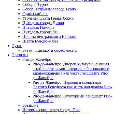
Собор в Турнэ
Собор Нотр-Дам города Турнэ
Суаньский лес
Угольная шахта Гранд-Хорну
Цитадель города Динан
Цитадель Намюра
Цитадель города Уи
Шлюзы центрального Каннала
Шахта Буа-дю-Казье
Бутан
Бутан. Тхимпху и окрестности.
Бразилия
Рио-де-Жанейро
Рио-де-Жанейро. Дворец культуры, бывшая
штаб-квартира министерства образования и
здравоохранения как часть ландшафта Рио-
де-Жанейро
Рио-де-Жанейро. Церковь и монастырь
Святого Бенедикта как часть ландшафта Рио-
де-Жанейро
Рио-де-Жанейро. Культурный ландшафт Рио-
де-Жанейро
Бразилиа
Исторический центр города Гояс