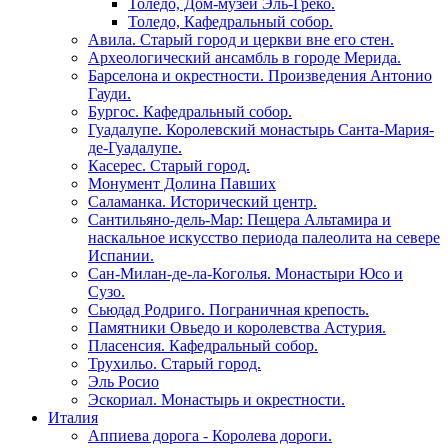
Толедо, Дом-музей Эль-Греко.
Толедо, Кафедральный собор.
Авила. Старый город и церкви вне его стен.
Археологический ансамбль в городе Мерида.
Барселона и окрестности. Произведения Антонио
Гауди.
Бургос. Кафедральный собор.
Гуадалупе. Королевский монастырь Санта-Мария-
де-Гуадалупе.
Касерес. Старый город.
Монумент Долина Павших
Саламанка. Исторический центр.
Сантильяно-дель-Мар: Пещера Альтамира и
наскальное искусство периода палеолита на севере
Испании.
Сан-Милан-де-ла-Коголья. Монастыри Юсо и
Сузо.
Сьюдад Родриго. Пограничная крепость.
Памятники Овьедо и королевства Астурия.
Пласенсия. Кафедральный собор.
Трухильо. Старый город.
Эль Росио
Эскориал. Монастырь и окрестности.
Италия
Аппиева дорога - Королева дороги.