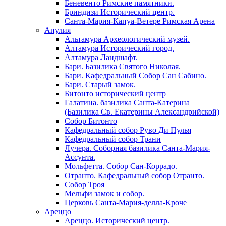
Беневенто Римские памятники.
Бриндизи Исторический центр.
Санта-Мария-Капуа-Ветере Римская Арена
Апулия
Альтамура Археологический музей.
Алтамура Исторический город.
Алтамура Ландшафт.
Бари. Базилика Святого Николая.
Бари. Кафедральный Собор Сан Сабино.
Бари. Старый замок.
Битонто исторический центр
Галатина. базилика Санта-Катерина
(Базилика Св. Екатерины Александрийской)
Собор Битонто
Кафедральный собор Руво Ди Пулья
Кафедральный собор Трани
Лучера. Соборная базилика Санта-Мария-
Ассунта.
Мольфетта. Собор Сан-Коррадо.
Отранто. Кафедральный собор Отранто.
Собор Троя
Мельфи замок и собор.
Церковь Санта-Мария-делла-Кроче
Ареццо
Ареццо. Исторический центр.