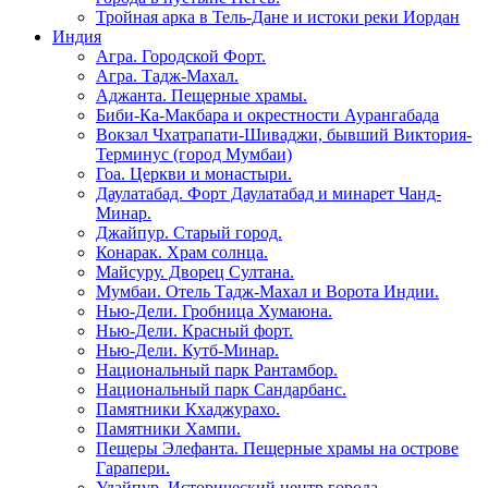
Тройная арка в Тель-Дане и истоки реки Иордан
Индия
Агра. Городской Форт.
Агра. Тадж-Махал.
Аджанта. Пещерные храмы.
Биби-Ка-Макбара и окрестности Аурангабада
Вокзал Чхатрапати-Шиваджи, бывший Виктория-
Терминус (город Мумбаи)
Гоа. Церкви и монастыри.
Даулатабад. Форт Даулатабад и минарет Чанд-
Минар.
Джайпур. Старый город.
Конарак. Храм солнца.
Майсуру. Дворец Султана.
Мумбаи. Отель Тадж-Махал и Ворота Индии.
Нью-Дели. Гробница Хумаюна.
Нью-Дели. Красный форт.
Нью-Дели. Кутб-Минар.
Национальный парк Рантамбор.
Национальный парк Сандарбанс.
Памятники Кхаджурахо.
Памятники Хампи.
Пещеры Элефанта. Пещерные храмы на острове
Гарапери.
Удайпур. Исторический центр города.