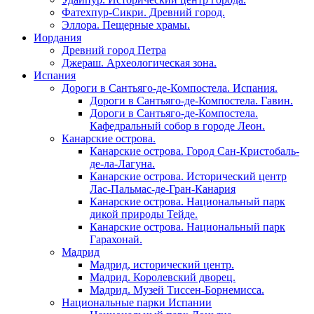
Фатехпур-Сикри. Древний город.
Эллора. Пещерные храмы.
Иордания
Древний город Петра
Джераш. Археологическая зона.
Испания
Дороги в Сантьяго-де-Компостела. Испания.
Дороги в Сантьяго-де-Компостела. Гавин.
Дороги в Сантьяго-де-Компостела.
Кафедральный собор в городе Леон.
Канарские острова.
Канарские острова. Город Сан-Кристобаль-
де-ла-Лагуна.
Канарские острова. Исторический центр
Лас-Пальмас-де-Гран-Канария
Канарские острова. Национальный парк
дикой природы Тейде.
Канарские острова. Национальный парк
Гарахонай.
Мадрид
Мадрид, исторический центр.
Мадрид. Королевский дворец.
Мадрид. Музей Тиссен-Борнемисса.
Национальные парки Испании