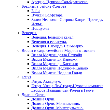
Ареццо. Церковь Сан-Франческо.
Брадизм в районе Флегреа
Байи
Вулкан Солфатара
Залив Неаполя - Острова Капри, Прочида,
Искья.
Поццуоли
Венеция.
Венеция. Большой канал.
Венеция и ее лагуна.
Венеция. Площадь Сан-Марко.
Виллы и сады семейства Медичи в Тоскане
Вилла Медичи делла Петрайя
Вилла Медичи ди Кареджи
Вилла Медичи ди Кастелло
Вилла Медичи Поджио-а-Кайано
Вилла Медичи Черрето Гвиди
Генуя
Генуя. Аквариум.
Генуя. Улица Ле-Страде-Нуове и комплекс
дворцов Палацци-деи-Ролли в Генуе.
Долина Орчи.
Долина Орчи.
Долина Орчи. Монтальчино.
Долина Орчи. Монтепульчано.