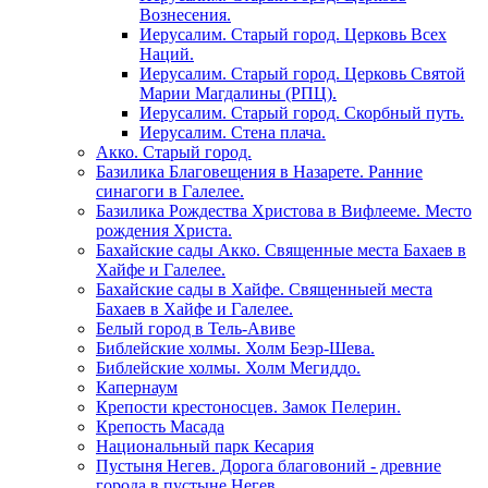
Вознесения.
Иерусалим. Старый город. Церковь Всех
Наций.
Иерусалим. Старый город. Церковь Святой
Марии Магдалины (РПЦ).
Иерусалим. Старый город. Скорбный путь.
Иерусалим. Стена плача.
Акко. Старый город.
Базилика Благовещения в Назарете. Ранние
синагоги в Галелее.
Базилика Рождества Христова в Вифлееме. Место
рождения Христа.
Бахайские сады Акко. Священные места Бахаев в
Хайфе и Галелее.
Бахайские сады в Хайфе. Священныей места
Бахаев в Хайфе и Галелее.
Белый город в Тель-Авиве
Библейские холмы. Холм Беэр-Шева.
Библейские холмы. Холм Мегиддо.
Капернаум
Крепости крестоносцев. Замок Пелерин.
Крепость Масада
Национальный парк Кесария
Пустыня Негев. Дорога благовоний - древние
города в пустыне Негев.