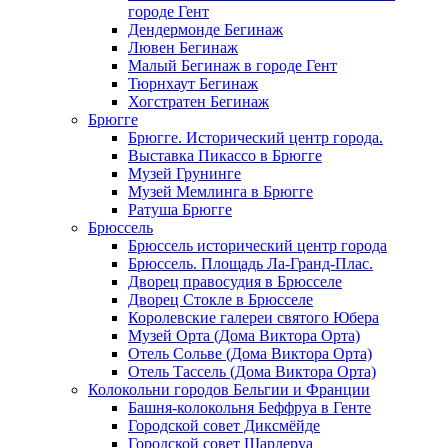
городе Гент
Дендермонде Бегинаж
Лювен Бегинаж
Малый Бегинаж в городе Гент
Тюрнхаут Бегинаж
Хогстратен Бегинаж
Брюгге
Брюгге. Исторический центр города.
Выставка Пикассо в Брюгге
Музей Грунинге
Музей Мемлинга в Брюгге
Ратуша Брюгге
Брюссель
Брюссель исторический центр города
Брюссель. Площадь Ла-Гранд-Плас.
Дворец правосудия в Брюсселе
Дворец Стокле в Брюсселе
Королевские галереи святого Юбера
Музей Орта (Дома Виктора Орта)
Отель Сольве (Дома Виктора Орта)
Отель Тассель (Дома Виктора Орта)
Колокольни городов Бельгии и Франции
Башня-колокольня Беффруа в Генте
Городской совет Диксмёйде
Городской совет Шарлеруа