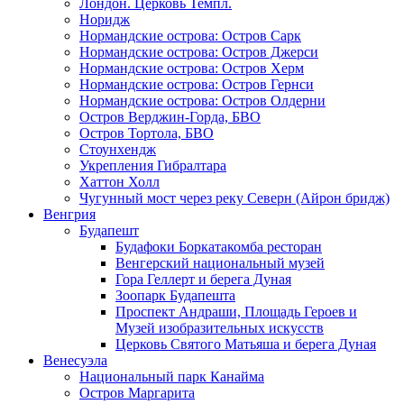
Лондон. Церковь Темпл.
Норидж
Нормандские острова: Остров Сарк
Нормандские острова: Остров Джерси
Нормандские острова: Остров Херм
Нормандские острова: Остров Гернси
Нормандские острова: Остров Олдерни
Остров Верджин-Горда, БВО
Остров Тортола, БВО
Стоунхендж
Укрепления Гибралтара
Хаттон Холл
Чугунный мост через реку Северн (Айрон бридж)
Венгрия
Будапешт
Будафоки Боркатакомба ресторан
Венгерский национальный музей
Гора Геллерт и берега Дуная
Зоопарк Будапешта
Проспект Андраши, Площадь Героев и
Музей изобразительных искусств
Церковь Святого Матьяша и берега Дуная
Венесуэла
Национальный парк Канайма
Остров Маргарита