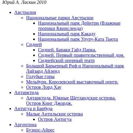
Юрий А. Ласкин
2010
Австралия
Национальные парки Австралии
Национальный парк Дейнтри (Влажные
тропики Квинсленда)
Национальный парк Какаду
Национальный парк Улуру-Ката Тьюта
Сидней
Сидней. Бараки Гайд Парка.
Сидней. Первый правительственный дом.
Сиднейский оперный театр
Большой Барьерный Риф и Национальный парк
Лайзард Айленд
Голубые горы
Мельбурн. Королевский выставочный центр.
Остров Лорд Хау
Антарктида
Антарктида. Южные Шетландские острова.
Остров Кинг Джордж.
Антигуа и Барбуда
Малые Антильские острова
Остров Антигуа
Аргентина
Буэнос-Айрес