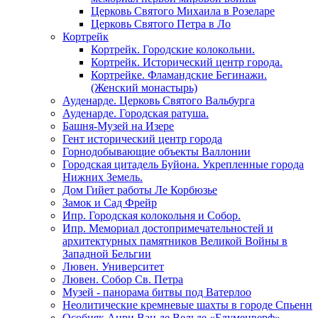
Церковь Святого Михаила в Розеларе
Церковь Святого Петра в Ло
Кортрейк
Кортрейк. Городские колокольни.
Кортрейк. Исторический центр города.
Кортрейке. Фламандские Бегинажи.
(Женский монастырь)
Ауденарде. Церковь Святого Вальбурга
Ауденарде. Городская ратуша.
Башня-Музей на Изере
Гент исторический центр города
Горнодобывающие объекты Валлонии
Городская цитадель Буйона. Укрепленные города
Нижних Земель.
Дом Гийет работы Ле Корбюзье
Замок и Сад Фрейр
Ипр. Городская колокольня и Собор.
Ипр. Мемориал достопримечательностей и
архитектурных памятников Великой Войны в
Западной Бельгии
Лювен. Университет
Лювен. Собор Св. Петра
Музей - панорама битвы под Ватерлоо
Неолитические кремневые шахты в городе Спьенн
Особняк Анри Ван де Вельде «Блуменверф»