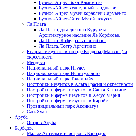
Буэнос-Айрес Бока-Каминито
Буэнос-Айрес культурный ландшафт
Буэнос-Айрес Музей кораблей Сармьенто
Буэнос-Айрес-Сити Музей искусств
Ла Плата
Ла Плата, дом доктора Куручета.
Архитектурное наследие Ле Корбюзье.
Ла Плата. Кафедральный собор.
Ла Плата. Театр Аргентино.
Квартал иезуитов в городе Кордоба (Манзана) и
окрестности
Мендоса
Национальный парк Игуасу
Национальный парк Исчигуаласто
Национальный парк Талампайя
Постройки иезуитов в Альта Грасия и окрестности
Постройки и ферма иезуитов в Санта Каталине
Постройки и ферма иезуитов в Хесус Мария
Постройки и ферма иезуитов в Каройе
Провинциальный парк Аконкагуа
Сан-Хуан
Аруба
Остров Аруба
Барбадос
Малые Антильские острова: Барбадос