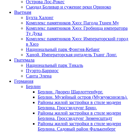
Острова Лос-Рокес
Сьюдад Боливар и сужение реки Ориноко
Вьетнам
Бухта Халонг
Комплекс памятников Хюэ: Пагода Тхиен Му
Комплекс памятников Хюэ: Гробница императора
Ту Дука
Комплекс памятников Хюэ: Императорский город
в Хюэ
Национальный парк Фонгня-Кебанг
Ханой. Императорская цитадель Тханг Лонг.
Гватемала
Национальный парк Тикаль
Пуэрто-Барриос
Санта Элена
Германия
Берлин
Берлин. Дворец Шарлоттенбург.
Берлин. Музейный остров (Музеумсинзель).
Районы жилой застройки в стиле модерн
Берлина. Гроссзидлунг Бриц.
Районы жилой застройки в стиле модерн
Берлина. Гроссзидлунг Зименсштадт
Районы жилой застройки в стиле модерн
Берлина. Садовый район Фалькенберг