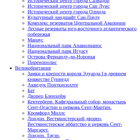
Исторический центр города Салвадор
Исторический центр города Сан Луис
Исторический центр города Олинда
Культурный ландшафт Сан-Паулу
Комплекс резерватов Центральной Амазонии
Лесные резерваты юго-восточного атлантического
побережья
Манаус
Национальный парк Анавилианос
Национальный парк Игуасу
Острова Фернанду-ди-Норонья
Пиренополис
Великобритания
Замки и крепости короля Эдуарда I в древнем
княжестве Гуинедд
Акведук Понткисиллте
Бат
Дворец Бленхейм
Кентербери. Кафедральный собор, монастырь
Сент-Огастин и церковь Сент-Мартин.
Кромфорд Миллс
Лондон. Вестминстерский дворец,
Вестминстерское аббатство и церковь Cент-
Маргарет.
Лондон. Тауэр.