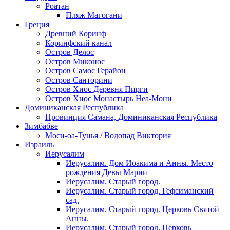
Роатан
Пляж Магогани
Греция
Древний Коринф
Коринфский канал
Остров Делос
Остров Миконос
Остров Самос Герайон
Остров Санторини
Остров Хиос Деревня Пирги
Остров Хиос Монастырь Неа-Мони
Доминиканская Республика
Провинция Самана, Доминиканская Республика
Зимбабве
Моси-оа-Тунья / Водопад Виктория
Израиль
Иерусалим
Иерусалим. Дом Иоакима и Анны. Место
рождения Девы Марии
Иерусалим. Старый город.
Иерусалим. Старый город. Гефсиманский
сад.
Иерусалим. Старый город. Церковь Святой
Анны.
Иерусалим. Старый город. Церковь