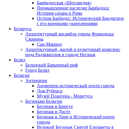
Барбадосская «Шотландия»
Промышленное наследие Барбадоса:
История сахара и Рома
Остров Барбадос: Исторический Бриджтаун
с его военными укреплениями
Беларусь
Архитектурный ансамбль улицы Франциска
Скорины
Сан-Марино
Архитектурный, жилой и культурный комплекс
рода Радзивиллов в городе Несвиж
Белиз
Белизский Барьерный риф
Город Белиз
Бельгия
Антверпен
Антверпер исторический центр города
Дом Рубенса
Музей Плантена - Моретуса
Бегинажи Бельгии
Бегинаж в Брюгге
Бегинаж в Дисте
Бегинаж в Лире и Исторический центр
города
Великий Бегинаж Святой Елизаветы в