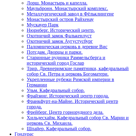
Лорш. Монастырь и капелла.
Маульбронн. Монастырский комплекс.
Металлургический завод в Фёльклингене
Монастырский остров Райхенау
Мускауер Парк
Нюрнберг. Исторический центр.
Охотничий замок Фалькенлуст
Охотничий замок Аугустусбург
Паломническая церковь в деревне Вис
Потсдам. Дворцы и парки.
Старинные рудники Раммельсберга и
исторический город Гослар
Трир. Древнеримские памятники, кафедральный
собор Св. Петра и церковь Богоматери.
Укрепленные рубежи Римской империи в
Германии
Ульм. Кафедральный собор.
Фрайзинг. Исторический центр города.
Франкфурт-на-Майне. Исторический центр
города.
Фрейберг. Центр горнорудного дела.
Хильдесхайм. Кафедральный собор Cв. Марии и
церковь Св. Михаила.
Шпайер. Кафедральный собор.
Гондурас