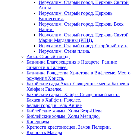
Иерусалим. Старый город. Церковь Святой
Анны.
Иерусалим. Старый город. Церковь
Вознесения.
Иерусалим. Старый город. Церковь Всех
Наций.
Иерусалим. Старый город. Церковь Святой
Марии Магдалины (РПЦ).
Иерусалим. Старый город. Скорбный путь.
Иерусалим. Стена плача.
Акко. Старый город.
Базилика Благовещения в Назарете. Ранние
синагоги в Галелее.
Базилика Рождества Христова в Вифлееме. Место
рождения Христа.
Бахайские сады Акко. Священные места Бахаев в
Хайфе и Галелее.
Бахайские сады в Хайфе. Священныей места
Бахаев в Хайфе и Галелее.
Белый город в Тель-Авиве
Библейские холмы. Холм Беэр-Шева.
Библейские холмы. Холм Мегиддо.
Капернаум
Крепости крестоносцев. Замок Пелерин.
Крепость Масада