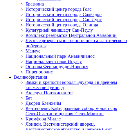
Бразилиа
Исторический центр города Гояс
Исторический центр города Салвадор
Исторический центр города Сан Луис
Исторический центр города Олинда
Культурный ландшафт Сан-Паулу
Комплекс резерватов Центральной Амазонии
Лесные резерваты юго-восточного атлантического
побережья
Манаус
Национальный парк Анавилианос
Национальный парк Игуасу
Острова Фернанду-ди-Норонья
Пиренополис
Великобритания
Замки и крепости короля Эдуарда I в древнем
княжестве Гуинедд
Акведук Понткисиллте
Бат
Дворец Бленхейм
Кентербери. Кафедральный собор, монастырь
Сент-Огастин и церковь Сент-Мартин.
Кромфорд Миллс
Лондон. Вестминстерский дворец,
Вестминстерское аббатство и церковь Cент-