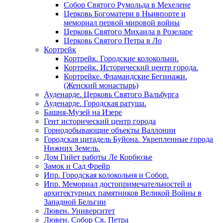
Собор Святого Румольда в Мехелене
Церковь Богоматери в Ньивпорте и
мемориал первой мировой войны
Церковь Святого Михаила в Розеларе
Церковь Святого Петра в Ло
Кортрейк
Кортрейк. Городские колокольни.
Кортрейк. Исторический центр города.
Кортрейке. Фламандские Бегинажи.
(Женский монастырь)
Ауденарде. Церковь Святого Вальбурга
Ауденарде. Городская ратуша.
Башня-Музей на Изере
Гент исторический центр города
Горнодобывающие объекты Валлонии
Городская цитадель Буйона. Укрепленные города
Нижних Земель.
Дом Гийет работы Ле Корбюзье
Замок и Сад Фрейр
Ипр. Городская колокольня и Собор.
Ипр. Мемориал достопримечательностей и
архитектурных памятников Великой Войны в
Западной Бельгии
Лювен. Университет
Лювен. Собор Св. Петра