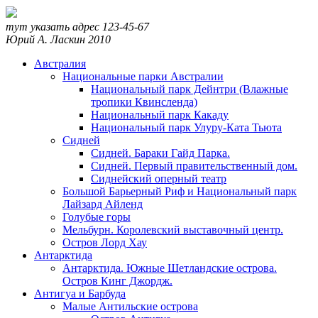
тут указать адрес
123-45-67
Юрий А. Ласкин
2010
Австралия
Национальные парки Австралии
Национальный парк Дейнтри (Влажные
тропики Квинсленда)
Национальный парк Какаду
Национальный парк Улуру-Ката Тьюта
Сидней
Сидней. Бараки Гайд Парка.
Сидней. Первый правительственный дом.
Сиднейский оперный театр
Большой Барьерный Риф и Национальный парк
Лайзард Айленд
Голубые горы
Мельбурн. Королевский выставочный центр.
Остров Лорд Хау
Антарктида
Антарктида. Южные Шетландские острова.
Остров Кинг Джордж.
Антигуа и Барбуда
Малые Антильские острова