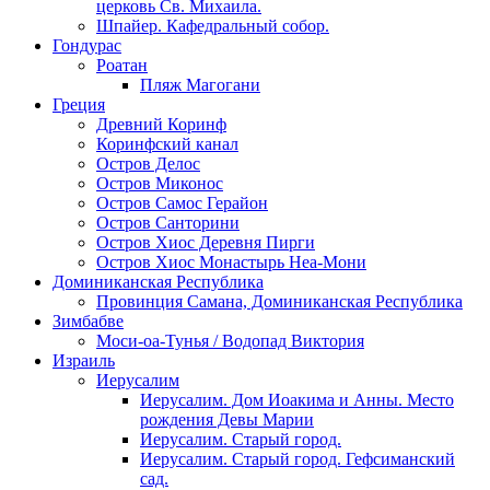
церковь Св. Михаила.
Шпайер. Кафедральный собор.
Гондурас
Роатан
Пляж Магогани
Греция
Древний Коринф
Коринфский канал
Остров Делос
Остров Миконос
Остров Самос Герайон
Остров Санторини
Остров Хиос Деревня Пирги
Остров Хиос Монастырь Неа-Мони
Доминиканская Республика
Провинция Самана, Доминиканская Республика
Зимбабве
Моси-оа-Тунья / Водопад Виктория
Израиль
Иерусалим
Иерусалим. Дом Иоакима и Анны. Место
рождения Девы Марии
Иерусалим. Старый город.
Иерусалим. Старый город. Гефсиманский
сад.