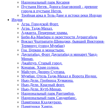
Национальный парк Кесария
Пустыня Негев. Дорога благовоний - древние
города в пустыне Негев.
Тройная арка в Тель-Дане и истоки реки Иордан
Индия
Агра. Городской Форт.
Агра. Тадж-Махал.
Аджанта. Пещерные храмы.
Биби-Ка-Макбара и окрестности Аурангабада
Вокзал Чхатрапати-Шиваджи, бывший Виктория-
Терминус (город Мумбаи)
Гоа. Церкви и монастыри.
Даулатабад. Форт Даулатабад и минарет Чанд-
Минар.
Джайпур. Старый город.
Конарак. Храм солнца.
Майсуру. Дворец Султана.
Мумбаи. Отель Тадж-Махал и Ворота Индии.
Нью-Дели. Гробница Хумаюна.
Нью-Дели. Красный форт.
Нью-Дели. Кутб-Минар.
Национальный парк Рантамбор.
Национальный парк Сандарбанс.
Памятники Кхаджурахо.
Памятники Хампи.