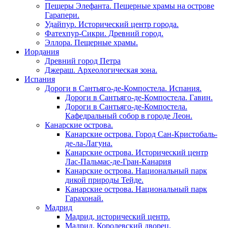
Пещеры Элефанта. Пещерные храмы на острове
Гарапери.
Удайпур. Исторический центр города.
Фатехпур-Сикри. Древний город.
Эллора. Пещерные храмы.
Иордания
Древний город Петра
Джераш. Археологическая зона.
Испания
Дороги в Сантьяго-де-Компостела. Испания.
Дороги в Сантьяго-де-Компостела. Гавин.
Дороги в Сантьяго-де-Компостела.
Кафедральный собор в городе Леон.
Канарские острова.
Канарские острова. Город Сан-Кристобаль-
де-ла-Лагуна.
Канарские острова. Исторический центр
Лас-Пальмас-де-Гран-Канария
Канарские острова. Национальный парк
дикой природы Тейде.
Канарские острова. Национальный парк
Гарахонай.
Мадрид
Мадрид, исторический центр.
Мадрид. Королевский дворец.