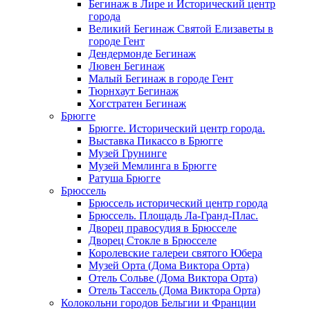
Бегинаж в Лире и Исторический центр
города
Великий Бегинаж Святой Елизаветы в
городе Гент
Дендермонде Бегинаж
Лювен Бегинаж
Малый Бегинаж в городе Гент
Тюрнхаут Бегинаж
Хогстратен Бегинаж
Брюгге
Брюгге. Исторический центр города.
Выставка Пикассо в Брюгге
Музей Грунинге
Музей Мемлинга в Брюгге
Ратуша Брюгге
Брюссель
Брюссель исторический центр города
Брюссель. Площадь Ла-Гранд-Плас.
Дворец правосудия в Брюсселе
Дворец Стокле в Брюсселе
Королевские галереи святого Юбера
Музей Орта (Дома Виктора Орта)
Отель Сольве (Дома Виктора Орта)
Отель Тассель (Дома Виктора Орта)
Колокольни городов Бельгии и Франции