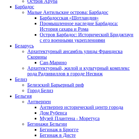
Остров Аруба
Барбадос
Малые Антильские острова: Барбадос
Барбадосская «Шотландия»
Промышленное наследие Барбадоса:
История сахара и Рома
Остров Барбадос: Исторический Бриджтаун
с его военными укреплениями
Беларусь
Архитектурный ансамбль улицы Франциска
Скорины
Сан-Марино
Архитектурный, жилой и культурный комплекс
рода Радзивиллов в городе Несвиж
Белиз
Белизский Барьерный риф
Город Белиз
Бельгия
Антверпен
Антверпер исторический центр города
Дом Рубенса
Музей Плантена - Моретуса
Бегинажи Бельгии
Бегинаж в Брюгге
Бегинаж в Дисте