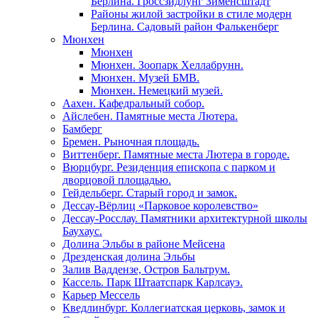
Берлина. Гроссзидлунг Зименсштадт
Районы жилой застройки в стиле модерн
Берлина. Садовый район Фалькенберг
Мюнхен
Мюнхен
Мюнхен. Зоопарк Хеллабрунн.
Мюнхен. Музей БМВ.
Мюнхен. Немецкий музей.
Аахен. Кафедральный собор.
Айслебен. Памятные места Лютера.
Бамберг
Бремен. Рыночная площадь.
Виттенберг. Памятные места Лютера в городе.
Вюрцбург. Резиденция епископа с парком и
дворцовой площадью.
Гейдельберг. Старый город и замок.
Дессау-Вёрлиц «Парковое королевство»
Дессау-Росслау. Памятники архитектурной школы
Баухаус.
Долина Эльбы в районе Мейсена
Дрезденская долина Эльбы
Залив Ваддензе, Остров Бальтрум.
Кассель. Парк Штаатспарк Карлсауэ.
Карьер Мессель
Кведлинбург. Коллегиатская церковь, замок и