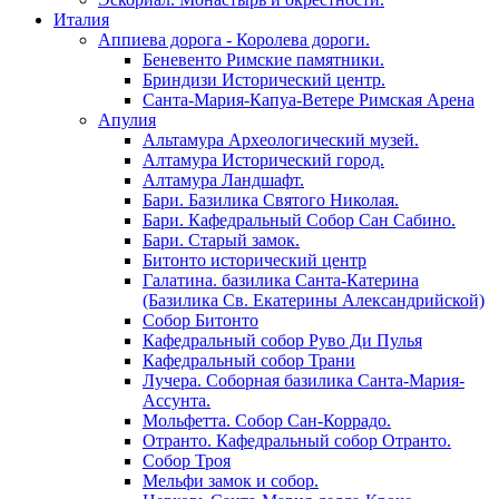
Италия
Аппиева дорога - Королева дороги.
Беневенто Римские памятники.
Бриндизи Исторический центр.
Санта-Мария-Капуа-Ветере Римская Арена
Апулия
Альтамура Археологический музей.
Алтамура Исторический город.
Алтамура Ландшафт.
Бари. Базилика Святого Николая.
Бари. Кафедральный Собор Сан Сабино.
Бари. Старый замок.
Битонто исторический центр
Галатина. базилика Санта-Катерина
(Базилика Св. Екатерины Александрийской)
Собор Битонто
Кафедральный собор Руво Ди Пулья
Кафедральный собор Трани
Лучера. Соборная базилика Санта-Мария-
Ассунта.
Мольфетта. Собор Сан-Коррадо.
Отранто. Кафедральный собор Отранто.
Собор Троя
Мельфи замок и собор.