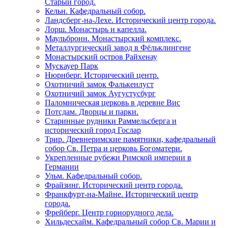
Старый город.
Кельн. Кафедральный собор.
Ландсберг-на-Лехе. Исторический центр города.
Лорш. Монастырь и капелла.
Маульбронн. Монастырский комплекс.
Металлургический завод в Фёльклингене
Монастырский остров Райхенау
Мускауер Парк
Нюрнберг. Исторический центр.
Охотничий замок Фалькенлуст
Охотничий замок Аугустусбург
Паломническая церковь в деревне Вис
Потсдам. Дворцы и парки.
Старинные рудники Раммельсберга и
исторический город Гослар
Трир. Древнеримские памятники, кафедральный
собор Св. Петра и церковь Богоматери.
Укрепленные рубежи Римской империи в
Германии
Ульм. Кафедральный собор.
Фрайзинг. Исторический центр города.
Франкфурт-на-Майне. Исторический центр
города.
Фрейберг. Центр горнорудного дела.
Хильдесхайм. Кафедральный собор Cв. Марии и