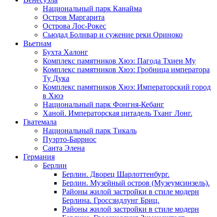
Национальный парк Канайма
Остров Маргарита
Острова Лос-Рокес
Сьюдад Боливар и сужение реки Ориноко
Вьетнам
Бухта Халонг
Комплекс памятников Хюэ: Пагода Тхиен Му
Комплекс памятников Хюэ: Гробница императора
Ту Дука
Комплекс памятников Хюэ: Императорский город
в Хюэ
Национальный парк Фонгня-Кебанг
Ханой. Императорская цитадель Тханг Лонг.
Гватемала
Национальный парк Тикаль
Пуэрто-Барриос
Санта Элена
Германия
Берлин
Берлин. Дворец Шарлоттенбург.
Берлин. Музейный остров (Музеумсинзель).
Районы жилой застройки в стиле модерн
Берлина. Гроссзидлунг Бриц.
Районы жилой застройки в стиле модерн