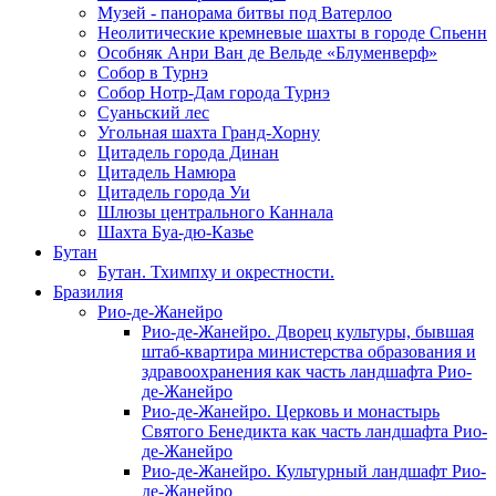
Музей - панорама битвы под Ватерлоо
Неолитические кремневые шахты в городе Спьенн
Особняк Анри Ван де Вельде «Блуменверф»
Собор в Турнэ
Собор Нотр-Дам города Турнэ
Суаньский лес
Угольная шахта Гранд-Хорну
Цитадель города Динан
Цитадель Намюра
Цитадель города Уи
Шлюзы центрального Каннала
Шахта Буа-дю-Казье
Бутан
Бутан. Тхимпху и окрестности.
Бразилия
Рио-де-Жанейро
Рио-де-Жанейро. Дворец культуры, бывшая
штаб-квартира министерства образования и
здравоохранения как часть ландшафта Рио-
де-Жанейро
Рио-де-Жанейро. Церковь и монастырь
Святого Бенедикта как часть ландшафта Рио-
де-Жанейро
Рио-де-Жанейро. Культурный ландшафт Рио-
де-Жанейро