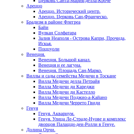
Церковь Санта-Мария-делла-Кроче
Ареццо
Ареццо. Исторический центр.
Ареццо. Церковь Сан-Франческо.
Брадизм в районе Флегреа
Байи
Вулкан Солфатара
Залив Неаполя - Острова Капри, Прочида,
Искья.
Поццуоли
Венеция.
Венеция. Большой канал.
Венеция и ее лагуна.
Венеция. Площадь Сан-Марко.
Виллы и сады семейства Медичи в Тоскане
Вилла Медичи делла Петрайя
Вилла Медичи ди Кареджи
Вилла Медичи ди Кастелло
Вилла Медичи Поджио-а-Кайано
Вилла Медичи Черрето Гвиди
Генуя
Генуя. Аквариум.
Генуя. Улица Ле-Страде-Нуове и комплекс
дворцов Палацци-деи-Ролли в Генуе.
Долина Орчи.