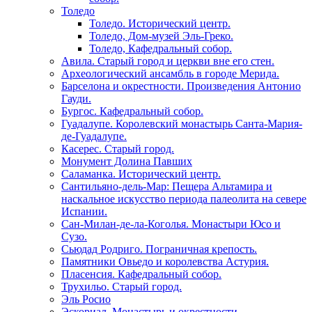
Толедо
Толедо. Исторический центр.
Толедо, Дом-музей Эль-Греко.
Толедо, Кафедральный собор.
Авила. Старый город и церкви вне его стен.
Археологический ансамбль в городе Мерида.
Барселона и окрестности. Произведения Антонио
Гауди.
Бургос. Кафедральный собор.
Гуадалупе. Королевский монастырь Санта-Мария-
де-Гуадалупе.
Касерес. Старый город.
Монумент Долина Павших
Саламанка. Исторический центр.
Сантильяно-дель-Мар: Пещера Альтамира и
наскальное искусство периода палеолита на севере
Испании.
Сан-Милан-де-ла-Коголья. Монастыри Юсо и
Сузо.
Сьюдад Родриго. Пограничная крепость.
Памятники Овьедо и королевства Астурия.
Пласенсия. Кафедральный собор.
Трухильо. Старый город.
Эль Росио
Эскориал. Монастырь и окрестности.