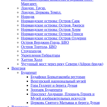
Маргарет.
Лондон. Тауэр.
Лондон. Церковь Темпл.
Норидж
Нормандские острова: Остров Сарк
Нормандские острова: Остров Джерси
Нормандские острова: Остров Херм
Нормандские острова: Остров Гернси
Нормандские острова: Остров Олдерни
Остров Верджин-Горда, БВО
Остров Тортола, БВО
Стоунхендж
Укрепления Гибралтара
Хаттон Холл
Чугунный мост через реку Северн (Айрон бридж)
Венгрия
Будапешт
Будафоки Боркатакомба ресторан
Венгерский национальный музей
Гора Геллерт и берега Дуная
Зоопарк Будапешта
Проспект Андраши, Площадь Героев и
Музей изобразительных искусств
Церковь Святого Матьяша и берега Дуная
Венесуэла