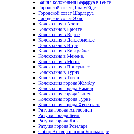
Башня-колокольня Беффруа в Генте
Городской совет Диксмёйде
Городской совет Шарлеруа
Городской совет Экло
Колокольня в Алсте
Колокольня в Брюгге
Колокольня в Верне
Колокольня в Дендермонде
Колокольня в Ипре
Колокольня в Кортрейке
Колокольня в Менене.
Колокольня в Монсе
Колокольня в Поперинге.
Колокольня в Турнэ
Колокольня в Тюэне
Колокольня города Жамблу
Колокольня города Намюр
Колокольня города Тинен
Колокольня города Турнэ
Колокольня города Херенталс
Ратуша города Антверпен
Ратуша города Бенш
Ратуша города Лир
Ратуша города Розеларе
Собор Антверпенской Богоматери