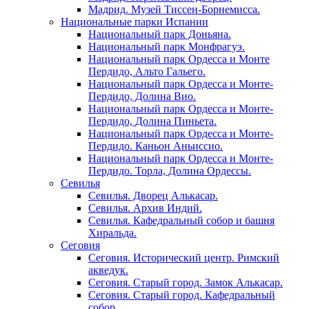
Мадрид. Музей Тиссен-Борнемисса.
Национальные парки Испании
Национальный парк Доньяна.
Национальный парк Монфрагуэ.
Национальный парк Ордесса и Монте
Пердидо, Альто Гальего.
Национальный парк Ордесса и Монте-
Пердидо, Долина Вио.
Национальный парк Ордесса и Монте-
Пердидо, Долина Пиньета.
Национальный парк Ордесса и Монте-
Пердидо. Каньон Аньиссио.
Национальный парк Ордесса и Монте-
Пердидо. Торла, Долина Ордессы.
Севилья
Севилья. Дворец Алькасар.
Севилья. Архив Индий.
Севилья. Кафедральный собор и башня
Хиральда.
Сеговия
Сеговия. Исторический центр. Римский
акведук.
Сеговия. Старый город. Замок Алькасар.
Сеговия. Старый город. Кафедральный
собор.