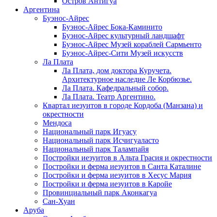
Остров Антигуа
Аргентина
Буэнос-Айрес
Буэнос-Айрес Бока-Каминито
Буэнос-Айрес культурный ландшафт
Буэнос-Айрес Музей кораблей Сармьенто
Буэнос-Айрес-Сити Музей искусств
Ла Плата
Ла Плата, дом доктора Куручета.
Архитектурное наследие Ле Корбюзье.
Ла Плата. Кафедральный собор.
Ла Плата. Театр Аргентино.
Квартал иезуитов в городе Кордоба (Манзана) и
окрестности
Мендоса
Национальный парк Игуасу
Национальный парк Исчигуаласто
Национальный парк Талампайя
Постройки иезуитов в Альта Грасия и окрестности
Постройки и ферма иезуитов в Санта Каталине
Постройки и ферма иезуитов в Хесус Мария
Постройки и ферма иезуитов в Каройе
Провинциальный парк Аконкагуа
Сан-Хуан
Аруба