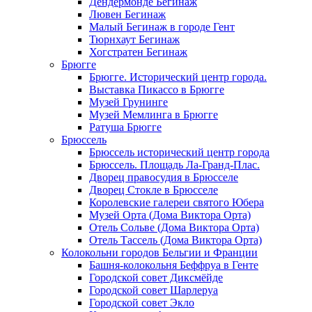
Дендермонде Бегинаж
Лювен Бегинаж
Малый Бегинаж в городе Гент
Тюрнхаут Бегинаж
Хогстратен Бегинаж
Брюгге
Брюгге. Исторический центр города.
Выставка Пикассо в Брюгге
Музей Грунинге
Музей Мемлинга в Брюгге
Ратуша Брюгге
Брюссель
Брюссель исторический центр города
Брюссель. Площадь Ла-Гранд-Плас.
Дворец правосудия в Брюсселе
Дворец Стокле в Брюсселе
Королевские галереи святого Юбера
Музей Орта (Дома Виктора Орта)
Отель Сольве (Дома Виктора Орта)
Отель Тассель (Дома Виктора Орта)
Колокольни городов Бельгии и Франции
Башня-колокольня Беффруа в Генте
Городской совет Диксмёйде
Городской совет Шарлеруа
Городской совет Экло