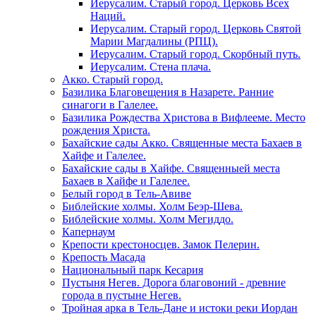
Иерусалим. Старый город. Церковь Всех
Наций.
Иерусалим. Старый город. Церковь Святой
Марии Магдалины (РПЦ).
Иерусалим. Старый город. Скорбный путь.
Иерусалим. Стена плача.
Акко. Старый город.
Базилика Благовещения в Назарете. Ранние
синагоги в Галелее.
Базилика Рождества Христова в Вифлееме. Место
рождения Христа.
Бахайские сады Акко. Священные места Бахаев в
Хайфе и Галелее.
Бахайские сады в Хайфе. Священныей места
Бахаев в Хайфе и Галелее.
Белый город в Тель-Авиве
Библейские холмы. Холм Беэр-Шева.
Библейские холмы. Холм Мегиддо.
Капернаум
Крепости крестоносцев. Замок Пелерин.
Крепость Масада
Национальный парк Кесария
Пустыня Негев. Дорога благовоний - древние
города в пустыне Негев.
Тройная арка в Тель-Дане и истоки реки Иордан