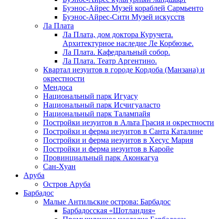
Буэнос-Айрес Музей кораблей Сармьенто
Буэнос-Айрес-Сити Музей искусств
Ла Плата
Ла Плата, дом доктора Куручета.
Архитектурное наследие Ле Корбюзье.
Ла Плата. Кафедральный собор.
Ла Плата. Театр Аргентино.
Квартал иезуитов в городе Кордоба (Манзана) и
окрестности
Мендоса
Национальный парк Игуасу
Национальный парк Исчигуаласто
Национальный парк Талампайя
Постройки иезуитов в Альта Грасия и окрестности
Постройки и ферма иезуитов в Санта Каталине
Постройки и ферма иезуитов в Хесус Мария
Постройки и ферма иезуитов в Каройе
Провинциальный парк Аконкагуа
Сан-Хуан
Аруба
Остров Аруба
Барбадос
Малые Антильские острова: Барбадос
Барбадосская «Шотландия»