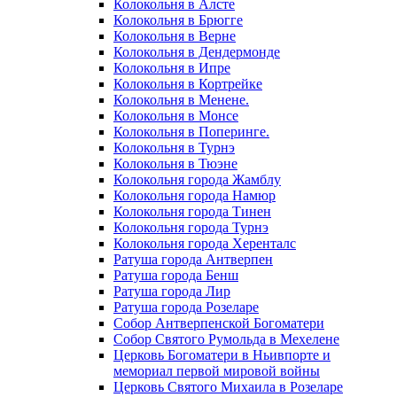
Колокольня в Алсте
Колокольня в Брюгге
Колокольня в Верне
Колокольня в Дендермонде
Колокольня в Ипре
Колокольня в Кортрейке
Колокольня в Менене.
Колокольня в Монсе
Колокольня в Поперинге.
Колокольня в Турнэ
Колокольня в Тюэне
Колокольня города Жамблу
Колокольня города Намюр
Колокольня города Тинен
Колокольня города Турнэ
Колокольня города Херенталс
Ратуша города Антверпен
Ратуша города Бенш
Ратуша города Лир
Ратуша города Розеларе
Собор Антверпенской Богоматери
Собор Святого Румольда в Мехелене
Церковь Богоматери в Ньивпорте и
мемориал первой мировой войны
Церковь Святого Михаила в Розеларе