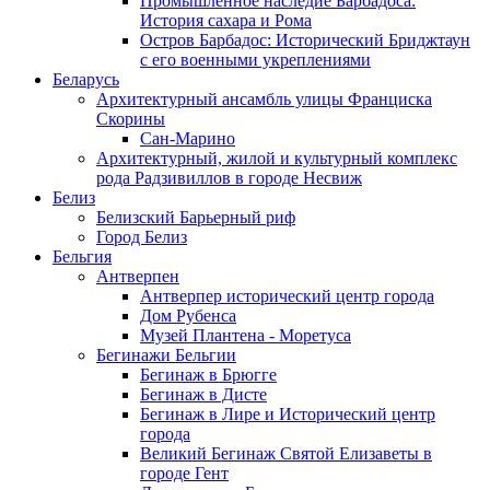
Промышленное наследие Барбадоса:
История сахара и Рома
Остров Барбадос: Исторический Бриджтаун
с его военными укреплениями
Беларусь
Архитектурный ансамбль улицы Франциска
Скорины
Сан-Марино
Архитектурный, жилой и культурный комплекс
рода Радзивиллов в городе Несвиж
Белиз
Белизский Барьерный риф
Город Белиз
Бельгия
Антверпен
Антверпер исторический центр города
Дом Рубенса
Музей Плантена - Моретуса
Бегинажи Бельгии
Бегинаж в Брюгге
Бегинаж в Дисте
Бегинаж в Лире и Исторический центр
города
Великий Бегинаж Святой Елизаветы в
городе Гент