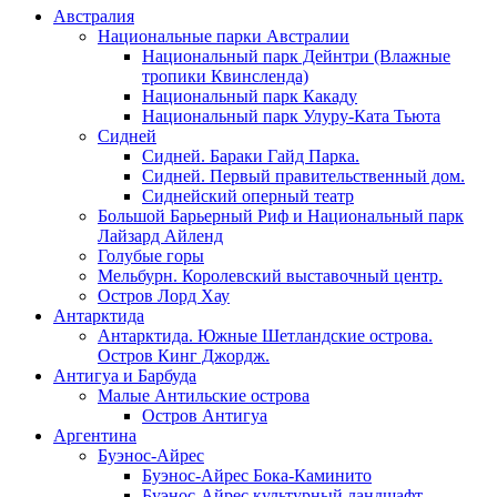
Австралия
Национальные парки Австралии
Национальный парк Дейнтри (Влажные
тропики Квинсленда)
Национальный парк Какаду
Национальный парк Улуру-Ката Тьюта
Сидней
Сидней. Бараки Гайд Парка.
Сидней. Первый правительственный дом.
Сиднейский оперный театр
Большой Барьерный Риф и Национальный парк
Лайзард Айленд
Голубые горы
Мельбурн. Королевский выставочный центр.
Остров Лорд Хау
Антарктида
Антарктида. Южные Шетландские острова.
Остров Кинг Джордж.
Антигуа и Барбуда
Малые Антильские острова
Остров Антигуа
Аргентина
Буэнос-Айрес
Буэнос-Айрес Бока-Каминито
Буэнос-Айрес культурный ландшафт