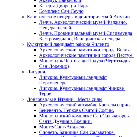
Акведук Ванвители
Казерта Дворец и Парк
Комплекс Сан-Леучо
Карстические пещеры в доисторической Апулии
Лечче. Археологический музей Фаджано.
Пещера оленей.
Лечче. Провинциальный музей Сигизмунда
Кастромедиано, Венецианская пещера.
Культурный ландшафт района Чиленто
Археологические памятники города Велия.
Археологические памятники города Пестум.
Монастырь Чертоза ди Падула (Чертоза-ди-
Сан-Лоренцо)
Лигурия.
Лигурия. Культурный ландшафт
Портовенере.
Лигурия. Культурный ландшафт Чинкве-
Терре.
Лонгобарды в Италии - Места силы
Археологический ансамбль Кастельсеприо.
Беневенто. Церковь Святой Софии.
Монастырский комплекс Сан Сальваторе -
Санта Джулия в Брешии.
Монте-Сант-Анджело
Сполето. Базилика Сан-Сальваторе.