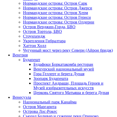
Нормандские острова: Остров Сарк
Нормандские острова: Остров Джерси
Нормандские острова: Остров Херм
Нормандские острова: Остров Гернси
Нормандские острова: Остров Олдерни
Остров Верджин-Горда, БВО
Остров Тортола, БВО
Стоунхендж
Укрепления Гибралтара
Хаттон Холл
Чугунный мост через реку Северн (Айрон бридж)
Венгрия
Будапешт
Будафоки Боркатакомба ресторан
Венгерский национальный музей
Гора Геллерт и берега Дуная
Зоопарк Будапешта
Проспект Андраши, Площадь Героев и
Музей изобразительных искусств
Церковь Святого Матьяша и берега Дуная
Венесуэла
Национальный парк Канайма
Остров Маргарита
Острова Лос-Рокес
Сьюдад Боливар и сужение реки Ориноко