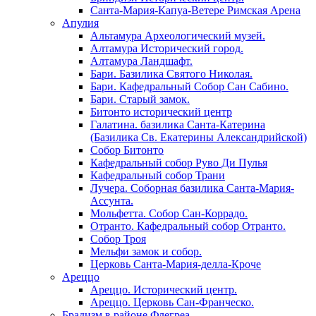
Санта-Мария-Капуа-Ветере Римская Арена
Апулия
Альтамура Археологический музей.
Алтамура Исторический город.
Алтамура Ландшафт.
Бари. Базилика Святого Николая.
Бари. Кафедральный Собор Сан Сабино.
Бари. Старый замок.
Битонто исторический центр
Галатина. базилика Санта-Катерина
(Базилика Св. Екатерины Александрийской)
Собор Битонто
Кафедральный собор Руво Ди Пулья
Кафедральный собор Трани
Лучера. Соборная базилика Санта-Мария-
Ассунта.
Мольфетта. Собор Сан-Коррадо.
Отранто. Кафедральный собор Отранто.
Собор Троя
Мельфи замок и собор.
Церковь Санта-Мария-делла-Кроче
Ареццо
Ареццо. Исторический центр.
Ареццо. Церковь Сан-Франческо.
Брадизм в районе Флегреа