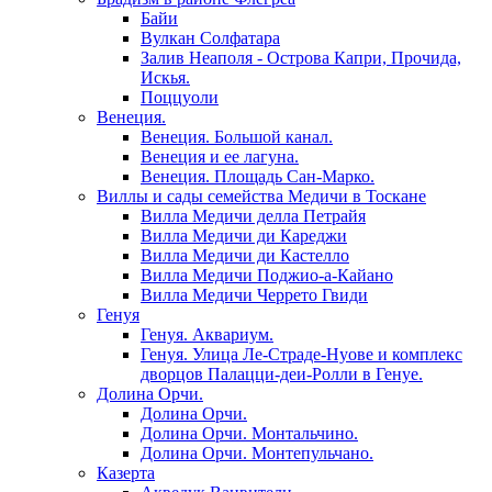
Байи
Вулкан Солфатара
Залив Неаполя - Острова Капри, Прочида,
Искья.
Поццуоли
Венеция.
Венеция. Большой канал.
Венеция и ее лагуна.
Венеция. Площадь Сан-Марко.
Виллы и сады семейства Медичи в Тоскане
Вилла Медичи делла Петрайя
Вилла Медичи ди Кареджи
Вилла Медичи ди Кастелло
Вилла Медичи Поджио-а-Кайано
Вилла Медичи Черрето Гвиди
Генуя
Генуя. Аквариум.
Генуя. Улица Ле-Страде-Нуове и комплекс
дворцов Палацци-деи-Ролли в Генуе.
Долина Орчи.
Долина Орчи.
Долина Орчи. Монтальчино.
Долина Орчи. Монтепульчано.
Казерта