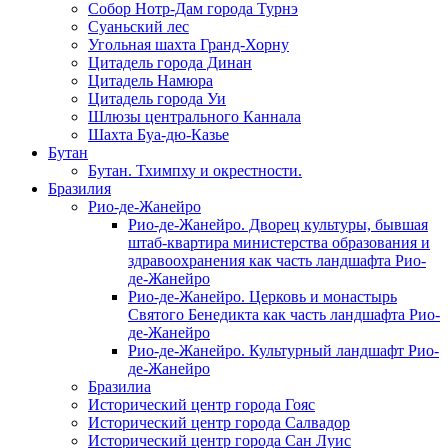
Собор Нотр-Дам города Турнэ
Суаньский лес
Угольная шахта Гранд-Хорну
Цитадель города Динан
Цитадель Намюра
Цитадель города Уи
Шлюзы центрального Каннала
Шахта Буа-дю-Казье
Бутан
Бутан. Тхимпху и окрестности.
Бразилия
Рио-де-Жанейро
Рио-де-Жанейро. Дворец культуры, бывшая
штаб-квартира министерства образования и
здравоохранения как часть ландшафта Рио-
де-Жанейро
Рио-де-Жанейро. Церковь и монастырь
Святого Бенедикта как часть ландшафта Рио-
де-Жанейро
Рио-де-Жанейро. Культурный ландшафт Рио-
де-Жанейро
Бразилиа
Исторический центр города Гояс
Исторический центр города Салвадор
Исторический центр города Сан Луис