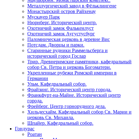
Маульбронн. Монастырский комплекс.
Металлургический завод в Фёльклингене
Монастырский остров Райхенау
Мускауер Парк
Нюрнберг. Исторический центр.
Охотничий замок Фалькенлуст
Охотничий замок Аугустусбург
Паломническая церковь в деревне Вис
Потсдам. Дворцы и парки.
Старинные рудники Раммельсберга и
исторический город Гослар
Трир. Древнеримские памятники, кафедральный
собор Св. Петра и церковь Богоматери.
Укрепленные рубежи Римской империи в
Германии
Ульм. Кафедральный собор.
Фрайзинг. Исторический центр города.
Франкфурт-на-Майне. Исторический центр
города.
Фрейберг. Центр горнорудного дела.
Хильдесхайм. Кафедральный собор Cв. Марии и
церковь Св. Михаила.
Шпайер. Кафедральный собор.
Гондурас
Роатан