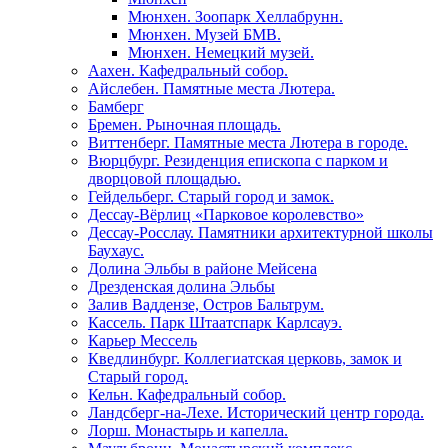
Мюнхен. Зоопарк Хеллабрунн.
Мюнхен. Музей БМВ.
Мюнхен. Немецкий музей.
Аахен. Кафедральный собор.
Айслебен. Памятные места Лютера.
Бамберг
Бремен. Рыночная площадь.
Виттенберг. Памятные места Лютера в городе.
Вюрцбург. Резиденция епископа с парком и
дворцовой площадью.
Гейдельберг. Старый город и замок.
Дессау-Вёрлиц «Парковое королевство»
Дессау-Росслау. Памятники архитектурной школы
Баухаус.
Долина Эльбы в районе Мейсена
Дрезденская долина Эльбы
Залив Ваддензе, Остров Бальтрум.
Кассель. Парк Штаатспарк Карлсауэ.
Карьер Мессель
Кведлинбург. Коллегиатская церковь, замок и
Старый город.
Кельн. Кафедральный собор.
Ландсберг-на-Лехе. Исторический центр города.
Лорш. Монастырь и капелла.