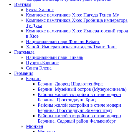
Вьетнам
Бухта Халонг
Комплекс памятников Хюэ: Пагода Тхиен Му
Комплекс памятников Хюэ: Гробница императора
Ту Дука
Комплекс памятников Хюэ: Императорский город
в Хюэ
Национальный парк Фонгня-Кебанг
Ханой. Императорская цитадель Тханг Лонг.
Гватемала
Национальный парк Тикаль
Пуэрто-Барриос
Санта Элена
Германия
Берлин
Берлин. Дворец Шарлоттенбург.
Берлин. Музейный остров (Музеумсинзель).
Районы жилой застройки в стиле модерн
Берлина. Гроссзидлунг Бриц.
Районы жилой застройки в стиле модерн
Берлина. Гроссзидлунг Зименсштадт
Районы жилой застройки в стиле модерн
Берлина. Садовый район Фалькенберг
Мюнхен
Мюнхен