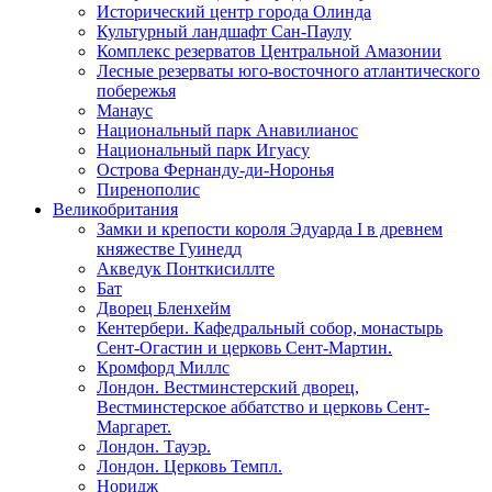
Исторический центр города Олинда
Культурный ландшафт Сан-Паулу
Комплекс резерватов Центральной Амазонии
Лесные резерваты юго-восточного атлантического
побережья
Манаус
Национальный парк Анавилианос
Национальный парк Игуасу
Острова Фернанду-ди-Норонья
Пиренополис
Великобритания
Замки и крепости короля Эдуарда I в древнем
княжестве Гуинедд
Акведук Понткисиллте
Бат
Дворец Бленхейм
Кентербери. Кафедральный собор, монастырь
Сент-Огастин и церковь Сент-Мартин.
Кромфорд Миллс
Лондон. Вестминстерский дворец,
Вестминстерское аббатство и церковь Cент-
Маргарет.
Лондон. Тауэр.
Лондон. Церковь Темпл.
Норидж