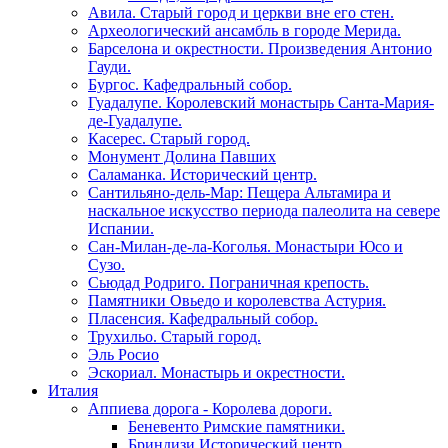
Авила. Старый город и церкви вне его стен.
Археологический ансамбль в городе Мерида.
Барселона и окрестности. Произведения Антонио
Гауди.
Бургос. Кафедральный собор.
Гуадалупе. Королевский монастырь Санта-Мария-
де-Гуадалупе.
Касерес. Старый город.
Монумент Долина Павших
Саламанка. Исторический центр.
Сантильяно-дель-Мар: Пещера Альтамира и
наскальное искусство периода палеолита на севере
Испании.
Сан-Милан-де-ла-Коголья. Монастыри Юсо и
Сузо.
Сьюдад Родриго. Пограничная крепость.
Памятники Овьедо и королевства Астурия.
Пласенсия. Кафедральный собор.
Трухильо. Старый город.
Эль Росио
Эскориал. Монастырь и окрестности.
Италия
Аппиева дорога - Королева дороги.
Беневенто Римские памятники.
Бриндизи Исторический центр.