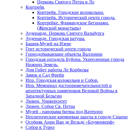
Церковь Святого Петра в Ло
Кортрейк
Кортрейк. Городские колокольни.
Кортрейк. Исторический центр города.
Кортрейке. Фламандские Бегинажи.
(Женский монастырь)
Ауденарде. Церковь Святого Вальбурга
Ауденарде. Городская ратуша.
Башня-Музей на Изере
Гент исторический центр города
Горнодобывающие объекты Валлонии
Городская цитадель Буйона. Укрепленные города
Нижних Земель.
Дом Гийет работы Ле Корбюзье
Замок и Сад Фрейр
Ипр. Городская колокольня и Собор.
Ипр. Мемориал достопримечательностей и
архитектурных памятников Великой Войны в
Западной Бельгии
Лювен. Университет
Лювен. Собор Св. Петра
Музей - панорама битвы под Ватерлоо
Неолитические кремневые шахты в городе Спьенн
Особняк Анри Ван де Вельде «Блуменверф»
Собор в Турнэ