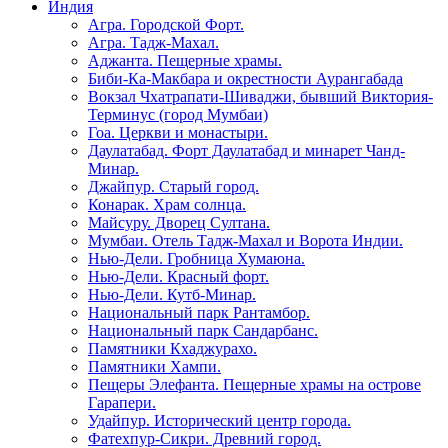
Индия
Агра. Городской Форт.
Агра. Тадж-Махал.
Аджанта. Пещерные храмы.
Биби-Ка-Макбара и окрестности Аурангабада
Вокзал Чхатрапати-Шиваджи, бывший Виктория-
Терминус (город Мумбаи)
Гоа. Церкви и монастыри.
Даулатабад. Форт Даулатабад и минарет Чанд-
Минар.
Джайпур. Старый город.
Конарак. Храм солнца.
Майсуру. Дворец Султана.
Мумбаи. Отель Тадж-Махал и Ворота Индии.
Нью-Дели. Гробница Хумаюна.
Нью-Дели. Красный форт.
Нью-Дели. Кутб-Минар.
Национальный парк Рантамбор.
Национальный парк Сандарбанс.
Памятники Кхаджурахо.
Памятники Хампи.
Пещеры Элефанта. Пещерные храмы на острове
Гарапери.
Удайпур. Исторический центр города.
Фатехпур-Сикри. Древний город.