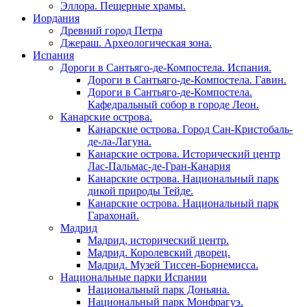
Эллора. Пещерные храмы.
Иордания
Древний город Петра
Джераш. Археологическая зона.
Испания
Дороги в Сантьяго-де-Компостела. Испания.
Дороги в Сантьяго-де-Компостела. Гавин.
Дороги в Сантьяго-де-Компостела.
Кафедральный собор в городе Леон.
Канарские острова.
Канарские острова. Город Сан-Кристобаль-
де-ла-Лагуна.
Канарские острова. Исторический центр
Лас-Пальмас-де-Гран-Канария
Канарские острова. Национальный парк
дикой природы Тейде.
Канарские острова. Национальный парк
Гарахонай.
Мадрид
Мадрид, исторический центр.
Мадрид. Королевский дворец.
Мадрид. Музей Тиссен-Борнемисса.
Национальные парки Испании
Национальный парк Доньяна.
Национальный парк Монфрагуэ.