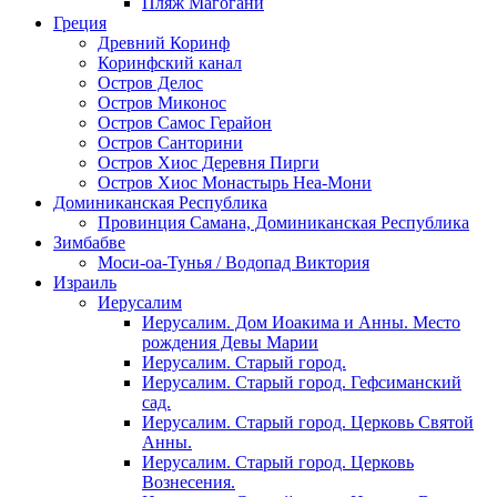
Пляж Магогани
Греция
Древний Коринф
Коринфский канал
Остров Делос
Остров Миконос
Остров Самос Герайон
Остров Санторини
Остров Хиос Деревня Пирги
Остров Хиос Монастырь Неа-Мони
Доминиканская Республика
Провинция Самана, Доминиканская Республика
Зимбабве
Моси-оа-Тунья / Водопад Виктория
Израиль
Иерусалим
Иерусалим. Дом Иоакима и Анны. Место
рождения Девы Марии
Иерусалим. Старый город.
Иерусалим. Старый город. Гефсиманский
сад.
Иерусалим. Старый город. Церковь Святой
Анны.
Иерусалим. Старый город. Церковь
Вознесения.