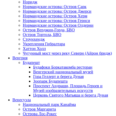
Норидж
Нормандские острова: Остров Сарк
Нормандские острова: Остров Джерси
Нормандские острова: Остров Херм
Нормандские острова: Остров Гернси
Нормандские острова: Остров Олдерни
Остров Верджин-Горда, БВО
Остров Тортола, БВО
Стоунхендж
Укрепления Гибралтара
Хаттон Холл
Чугунный мост через реку Северн (Айрон бридж)
Венгрия
Будапешт
Будафоки Боркатакомба ресторан
Венгерский национальный музей
Гора Геллерт и берега Дуная
Зоопарк Будапешта
Проспект Андраши, Площадь Героев и
Музей изобразительных искусств
Церковь Святого Матьяша и берега Дуная
Венесуэла
Национальный парк Канайма
Остров Маргарита
Острова Лос-Рокес