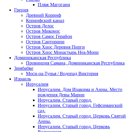
Пляж Магогани
Греция
Древний Коринф
Коринфский канал
Остров Делос
Остров Миконос
Остров Самос Герайон
Остров Санторини
Остров Хиос Деревня Пирги
Остров Хиос Монастырь Неа-Мони
Доминиканская Республика
Провинция Самана, Доминиканская Республика
Зимбабве
Моси-оа-Тунья / Водопад Виктория
Израиль
Иерусалим
Иерусалим. Дом Иоакима и Анны. Место
рождения Девы Марии
Иерусалим. Старый город.
Иерусалим. Старый город. Гефсиманский
сад.
Иерусалим. Старый город. Церковь Святой
Анны.
Иерусалим. Старый город. Церковь
Вознесения.