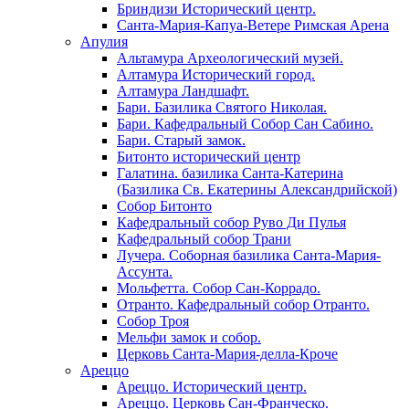
Бриндизи Исторический центр.
Санта-Мария-Капуа-Ветере Римская Арена
Апулия
Альтамура Археологический музей.
Алтамура Исторический город.
Алтамура Ландшафт.
Бари. Базилика Святого Николая.
Бари. Кафедральный Собор Сан Сабино.
Бари. Старый замок.
Битонто исторический центр
Галатина. базилика Санта-Катерина
(Базилика Св. Екатерины Александрийской)
Собор Битонто
Кафедральный собор Руво Ди Пулья
Кафедральный собор Трани
Лучера. Соборная базилика Санта-Мария-
Ассунта.
Мольфетта. Собор Сан-Коррадо.
Отранто. Кафедральный собор Отранто.
Собор Троя
Мельфи замок и собор.
Церковь Санта-Мария-делла-Кроче
Ареццо
Ареццо. Исторический центр.
Ареццо. Церковь Сан-Франческо.