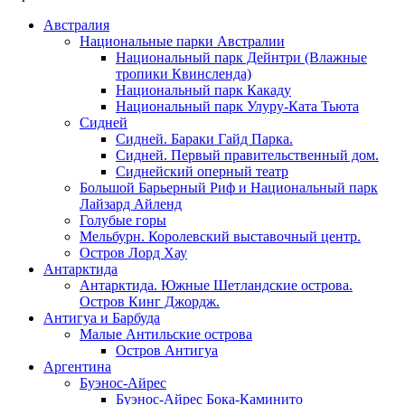
Австралия
Национальные парки Австралии
Национальный парк Дейнтри (Влажные
тропики Квинсленда)
Национальный парк Какаду
Национальный парк Улуру-Ката Тьюта
Сидней
Сидней. Бараки Гайд Парка.
Сидней. Первый правительственный дом.
Сиднейский оперный театр
Большой Барьерный Риф и Национальный парк
Лайзард Айленд
Голубые горы
Мельбурн. Королевский выставочный центр.
Остров Лорд Хау
Антарктида
Антарктида. Южные Шетландские острова.
Остров Кинг Джордж.
Антигуа и Барбуда
Малые Антильские острова
Остров Антигуа
Аргентина
Буэнос-Айрес
Буэнос-Айрес Бока-Каминито