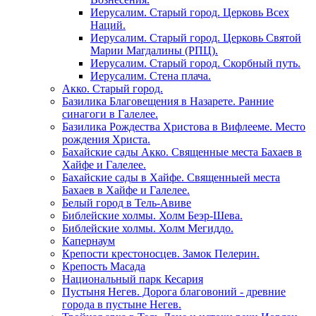
Иерусалим. Старый город. Церковь Всех
Наций.
Иерусалим. Старый город. Церковь Святой
Марии Магдалины (РПЦ).
Иерусалим. Старый город. Скорбный путь.
Иерусалим. Стена плача.
Акко. Старый город.
Базилика Благовещения в Назарете. Ранние
синагоги в Галелее.
Базилика Рождества Христова в Вифлееме. Место
рождения Христа.
Бахайские сады Акко. Священные места Бахаев в
Хайфе и Галелее.
Бахайские сады в Хайфе. Священныей места
Бахаев в Хайфе и Галелее.
Белый город в Тель-Авиве
Библейские холмы. Холм Беэр-Шева.
Библейские холмы. Холм Мегиддо.
Капернаум
Крепости крестоносцев. Замок Пелерин.
Крепость Масада
Национальный парк Кесария
Пустыня Негев. Дорога благовоний - древние
города в пустыне Негев.