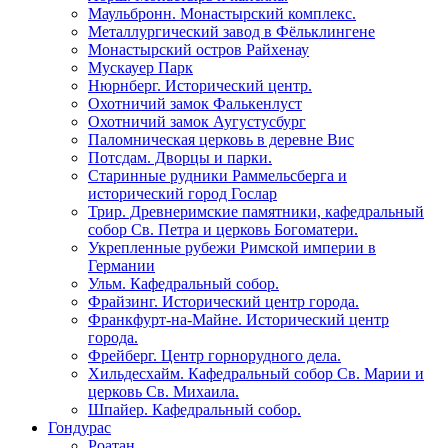
Маульбронн. Монастырский комплекс.
Металлургический завод в Фёльклингене
Монастырский остров Райхенау
Мускауер Парк
Нюрнберг. Исторический центр.
Охотничий замок Фалькенлуст
Охотничий замок Аугустусбург
Паломническая церковь в деревне Вис
Потсдам. Дворцы и парки.
Старинные рудники Раммельсберга и
исторический город Гослар
Трир. Древнеримские памятники, кафедральный
собор Св. Петра и церковь Богоматери.
Укрепленные рубежи Римской империи в
Германии
Ульм. Кафедральный собор.
Фрайзинг. Исторический центр города.
Франкфурт-на-Майне. Исторический центр
города.
Фрейберг. Центр горнорудного дела.
Хильдесхайм. Кафедральный собор Cв. Марии и
церковь Св. Михаила.
Шпайер. Кафедральный собор.
Гондурас
Роатан