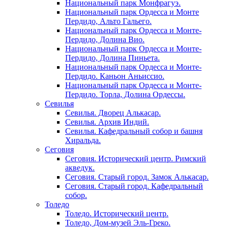
Национальный парк Монфрагуэ.
Национальный парк Ордесса и Монте
Пердидо, Альто Гальего.
Национальный парк Ордесса и Монте-
Пердидо, Долина Вио.
Национальный парк Ордесса и Монте-
Пердидо, Долина Пиньета.
Национальный парк Ордесса и Монте-
Пердидо. Каньон Аньиссио.
Национальный парк Ордесса и Монте-
Пердидо. Торла, Долина Ордессы.
Севилья
Севилья. Дворец Алькасар.
Севилья. Архив Индий.
Севилья. Кафедральный собор и башня
Хиральда.
Сеговия
Сеговия. Исторический центр. Римский
акведук.
Сеговия. Старый город. Замок Алькасар.
Сеговия. Старый город. Кафедральный
собор.
Толедо
Толедо. Исторический центр.
Толедо, Дом-музей Эль-Греко.