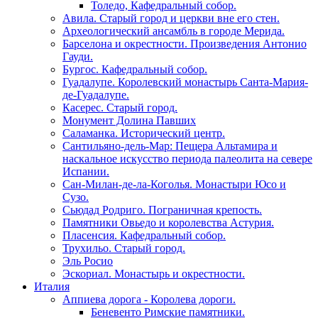
Толедо, Кафедральный собор.
Авила. Старый город и церкви вне его стен.
Археологический ансамбль в городе Мерида.
Барселона и окрестности. Произведения Антонио
Гауди.
Бургос. Кафедральный собор.
Гуадалупе. Королевский монастырь Санта-Мария-
де-Гуадалупе.
Касерес. Старый город.
Монумент Долина Павших
Саламанка. Исторический центр.
Сантильяно-дель-Мар: Пещера Альтамира и
наскальное искусство периода палеолита на севере
Испании.
Сан-Милан-де-ла-Коголья. Монастыри Юсо и
Сузо.
Сьюдад Родриго. Пограничная крепость.
Памятники Овьедо и королевства Астурия.
Пласенсия. Кафедральный собор.
Трухильо. Старый город.
Эль Росио
Эскориал. Монастырь и окрестности.
Италия
Аппиева дорога - Королева дороги.
Беневенто Римские памятники.