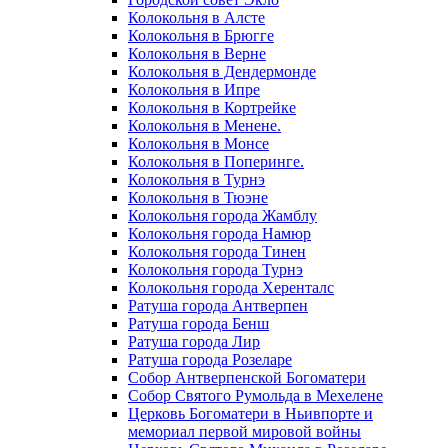
Колокольня в Алсте
Колокольня в Брюгге
Колокольня в Верне
Колокольня в Дендермонде
Колокольня в Ипре
Колокольня в Кортрейке
Колокольня в Менене.
Колокольня в Монсе
Колокольня в Поперинге.
Колокольня в Турнэ
Колокольня в Тюэне
Колокольня города Жамблу
Колокольня города Намюр
Колокольня города Тинен
Колокольня города Турнэ
Колокольня города Херенталс
Ратуша города Антверпен
Ратуша города Бенш
Ратуша города Лир
Ратуша города Розеларе
Собор Антверпенской Богоматери
Собор Святого Румольда в Мехелене
Церковь Богоматери в Ньивпорте и
мемориал первой мировой войны