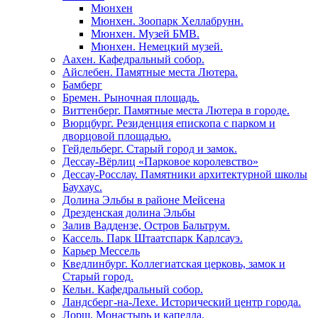
Мюнхен
Мюнхен. Зоопарк Хеллабрунн.
Мюнхен. Музей БМВ.
Мюнхен. Немецкий музей.
Аахен. Кафедральный собор.
Айслебен. Памятные места Лютера.
Бамберг
Бремен. Рыночная площадь.
Виттенберг. Памятные места Лютера в городе.
Вюрцбург. Резиденция епископа с парком и
дворцовой площадью.
Гейдельберг. Старый город и замок.
Дессау-Вёрлиц «Парковое королевство»
Дессау-Росслау. Памятники архитектурной школы
Баухаус.
Долина Эльбы в районе Мейсена
Дрезденская долина Эльбы
Залив Ваддензе, Остров Бальтрум.
Кассель. Парк Штаатспарк Карлсауэ.
Карьер Мессель
Кведлинбург. Коллегиатская церковь, замок и
Старый город.
Кельн. Кафедральный собор.
Ландсберг-на-Лехе. Исторический центр города.
Лорш. Монастырь и капелла.