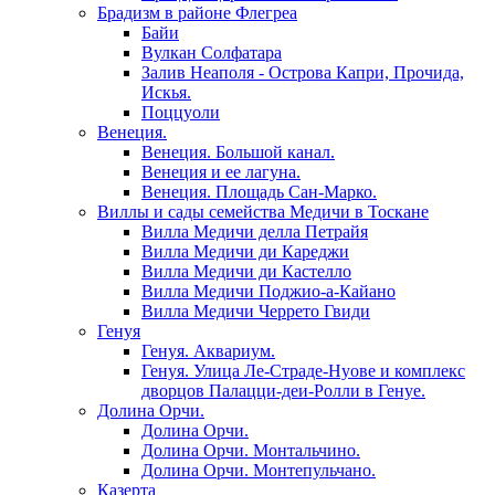
Брадизм в районе Флегреа
Байи
Вулкан Солфатара
Залив Неаполя - Острова Капри, Прочида,
Искья.
Поццуоли
Венеция.
Венеция. Большой канал.
Венеция и ее лагуна.
Венеция. Площадь Сан-Марко.
Виллы и сады семейства Медичи в Тоскане
Вилла Медичи делла Петрайя
Вилла Медичи ди Кареджи
Вилла Медичи ди Кастелло
Вилла Медичи Поджио-а-Кайано
Вилла Медичи Черрето Гвиди
Генуя
Генуя. Аквариум.
Генуя. Улица Ле-Страде-Нуове и комплекс
дворцов Палацци-деи-Ролли в Генуе.
Долина Орчи.
Долина Орчи.
Долина Орчи. Монтальчино.
Долина Орчи. Монтепульчано.
Казерта