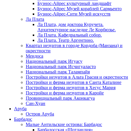
Буэнос-Айрес культурный ландшафт
Буэнос-Айрес Музей кораблей Сармьенто
Буэнос-Айрес-Сити Музей искусств
Ла Плата
Ла Плата, дом доктора Куручета.
Архитектурное наследие Ле Корбюзье.
Ла Плата. Кафедральный собор.
Ла Плата. Театр Аргентино.
Квартал иезуитов в городе Кордоба (Манзана) и
окрестности
Мендоса
Национальный парк Игуасу
Национальный парк Исчигуаласто
Национальный парк Талампайя
Постройки иезуитов в Альта Грасия и окрестности
Постройки и ферма иезуитов в Санта Каталине
Постройки и ферма иезуитов в Хесус Мария
Постройки и ферма иезуитов в Каройе
Провинциальный парк Аконкагуа
Сан-Хуан
Аруба
Остров Аруба
Барбадос
Малые Антильские острова: Барбадос
Барбадосская «Шотландия»