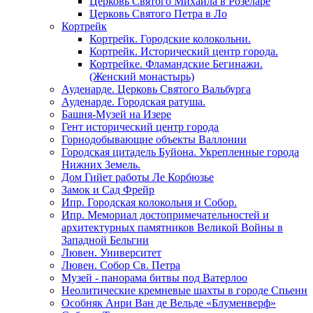
Церковь Святого Михаила в Розеларе
Церковь Святого Петра в Ло
Кортрейк
Кортрейк. Городские колокольни.
Кортрейк. Исторический центр города.
Кортрейке. Фламандские Бегинажи.
(Женский монастырь)
Ауденарде. Церковь Святого Вальбурга
Ауденарде. Городская ратуша.
Башня-Музей на Изере
Гент исторический центр города
Горнодобывающие объекты Валлонии
Городская цитадель Буйона. Укрепленные города
Нижних Земель.
Дом Гийет работы Ле Корбюзье
Замок и Сад Фрейр
Ипр. Городская колокольня и Собор.
Ипр. Мемориал достопримечательностей и
архитектурных памятников Великой Войны в
Западной Бельгии
Лювен. Университет
Лювен. Собор Св. Петра
Музей - панорама битвы под Ватерлоо
Неолитические кремневые шахты в городе Спьенн
Особняк Анри Ван де Вельде «Блуменверф»