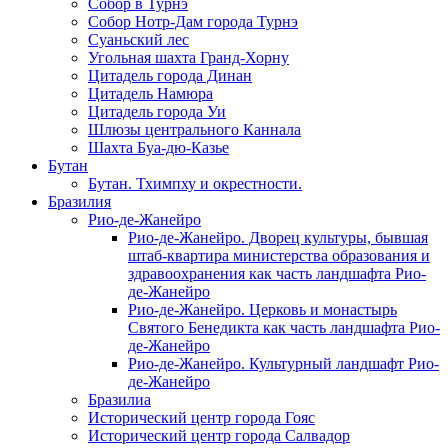
Собор в Турнэ
Собор Нотр-Дам города Турнэ
Суаньский лес
Угольная шахта Гранд-Хорну
Цитадель города Динан
Цитадель Намюра
Цитадель города Уи
Шлюзы центрального Каннала
Шахта Буа-дю-Казье
Бутан
Бутан. Тхимпху и окрестности.
Бразилия
Рио-де-Жанейро
Рио-де-Жанейро. Дворец культуры, бывшая
штаб-квартира министерства образования и
здравоохранения как часть ландшафта Рио-
де-Жанейро
Рио-де-Жанейро. Церковь и монастырь
Святого Бенедикта как часть ландшафта Рио-
де-Жанейро
Рио-де-Жанейро. Культурный ландшафт Рио-
де-Жанейро
Бразилиа
Исторический центр города Гояс
Исторический центр города Салвадор