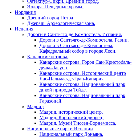
Фатехпур-Сикри. Древний город.
Эллора. Пещерные храмы.
Иордания
Древний город Петра
Джераш. Археологическая зона.
Испания
Дороги в Сантьяго-де-Компостела. Испания.
Дороги в Сантьяго-де-Компостела. Гавин.
Дороги в Сантьяго-де-Компостела.
Кафедральный собор в городе Леон.
Канарские острова.
Канарские острова. Город Сан-Кристобаль-
де-ла-Лагуна.
Канарские острова. Исторический центр
Лас-Пальмас-де-Гран-Канария
Канарские острова. Национальный парк
дикой природы Тейде.
Канарские острова. Национальный парк
Гарахонай.
Мадрид
Мадрид, исторический центр.
Мадрид. Королевский дворец.
Мадрид. Музей Тиссен-Борнемисса.
Национальные парки Испании
Национальный парк Доньяна.