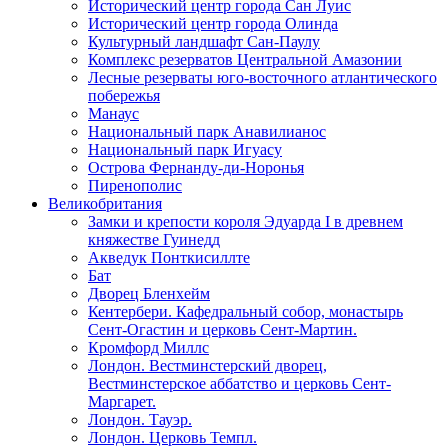
Исторический центр города Сан Луис
Исторический центр города Олинда
Культурный ландшафт Сан-Паулу
Комплекс резерватов Центральной Амазонии
Лесные резерваты юго-восточного атлантического
побережья
Манаус
Национальный парк Анавилианос
Национальный парк Игуасу
Острова Фернанду-ди-Норонья
Пиренополис
Великобритания
Замки и крепости короля Эдуарда I в древнем
княжестве Гуинедд
Акведук Понткисиллте
Бат
Дворец Бленхейм
Кентербери. Кафедральный собор, монастырь
Сент-Огастин и церковь Сент-Мартин.
Кромфорд Миллс
Лондон. Вестминстерский дворец,
Вестминстерское аббатство и церковь Cент-
Маргарет.
Лондон. Тауэр.
Лондон. Церковь Темпл.