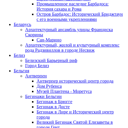
Промышленное наследие Барбадоса:
История сахара и Рома
Остров Барбадос: Исторический Бриджтаун
с его военными укреплениями
Беларусь
Архитектурный ансамбль улицы Франциска
Скорины
Сан-Марино
Архитектурный, жилой и культурный комплекс
рода Радзивиллов в городе Несвиж
Белиз
Белизский Барьерный риф
Город Белиз
Бельгия
Антверпен
Антверпер исторический центр города
Дом Рубенса
Музей Плантена - Моретуса
Бегинажи Бельгии
Бегинаж в Брюгге
Бегинаж в Дисте
Бегинаж в Лире и Исторический центр
города
Великий Бегинаж Святой Елизаветы в
городе Гент