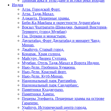
Тройная арка в Тель-Дане и истоки реки Иордан
Индия
Агра. Городской Форт.
Агра. Тадж-Махал.
Аджанта. Пещерные храмы.
Биби-Ка-Макбара и окрестности Аурангабада
Вокзал Чхатрапати-Шиваджи, бывший Виктория-
Терминус (город Мумбаи)
Гоа. Церкви и монастыри.
Даулатабад. Форт Даулатабад и минарет Чанд-
Минар.
Джайпур. Старый город.
Конарак. Храм солнца.
Майсуру. Дворец Султана.
Мумбаи. Отель Тадж-Махал и Ворота Индии.
Нью-Дели. Гробница Хумаюна.
Нью-Дели. Красный форт.
Нью-Дели. Кутб-Минар.
Национальный парк Рантамбор.
Национальный парк Сандарбанс.
Памятники Кхаджурахо.
Памятники Хампи.
Пещеры Элефанта. Пещерные храмы на острове
Гарапери.
Удайпур. Исторический центр города.