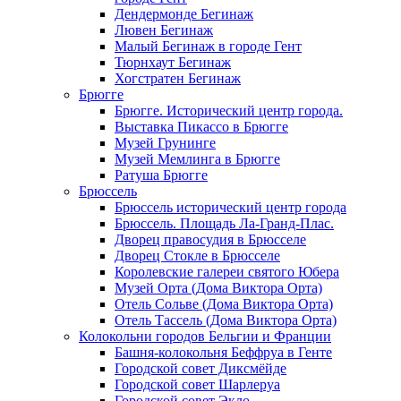
Дендермонде Бегинаж
Лювен Бегинаж
Малый Бегинаж в городе Гент
Тюрнхаут Бегинаж
Хогстратен Бегинаж
Брюгге
Брюгге. Исторический центр города.
Выставка Пикассо в Брюгге
Музей Грунинге
Музей Мемлинга в Брюгге
Ратуша Брюгге
Брюссель
Брюссель исторический центр города
Брюссель. Площадь Ла-Гранд-Плас.
Дворец правосудия в Брюсселе
Дворец Стокле в Брюсселе
Королевские галереи святого Юбера
Музей Орта (Дома Виктора Орта)
Отель Сольве (Дома Виктора Орта)
Отель Тассель (Дома Виктора Орта)
Колокольни городов Бельгии и Франции
Башня-колокольня Беффруа в Генте
Городской совет Диксмёйде
Городской совет Шарлеруа
Городской совет Экло