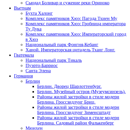
Сьюдад Боливар и сужение реки Ориноко
Вьетнам
Бухта Халонг
Комплекс памятников Хюэ: Пагода Тхиен Му
Комплекс памятников Хюэ: Гробница императора
Ту Дука
Комплекс памятников Хюэ: Императорский город
в Хюэ
Национальный парк Фонгня-Кебанг
Ханой. Императорская цитадель Тханг Лонг.
Гватемала
Национальный парк Тикаль
Пуэрто-Барриос
Санта Элена
Германия
Берлин
Берлин. Дворец Шарлоттенбург.
Берлин. Музейный остров (Музеумсинзель).
Районы жилой застройки в стиле модерн
Берлина. Гроссзидлунг Бриц.
Районы жилой застройки в стиле модерн
Берлина. Гроссзидлунг Зименсштадт
Районы жилой застройки в стиле модерн
Берлина. Садовый район Фалькенберг
Мюнхен