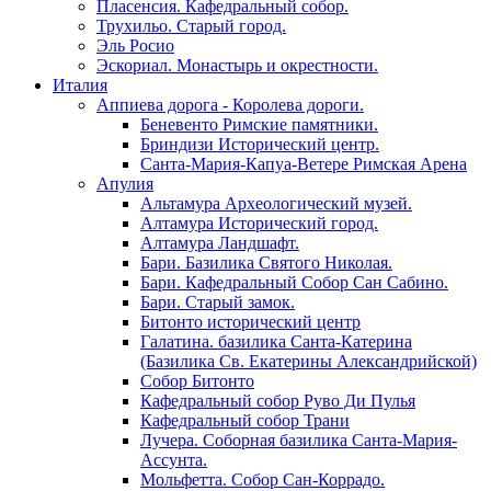
Пласенсия. Кафедральный собор.
Трухильо. Старый город.
Эль Росио
Эскориал. Монастырь и окрестности.
Италия
Аппиева дорога - Королева дороги.
Беневенто Римские памятники.
Бриндизи Исторический центр.
Санта-Мария-Капуа-Ветере Римская Арена
Апулия
Альтамура Археологический музей.
Алтамура Исторический город.
Алтамура Ландшафт.
Бари. Базилика Святого Николая.
Бари. Кафедральный Собор Сан Сабино.
Бари. Старый замок.
Битонто исторический центр
Галатина. базилика Санта-Катерина
(Базилика Св. Екатерины Александрийской)
Собор Битонто
Кафедральный собор Руво Ди Пулья
Кафедральный собор Трани
Лучера. Соборная базилика Санта-Мария-
Ассунта.
Мольфетта. Собор Сан-Коррадо.