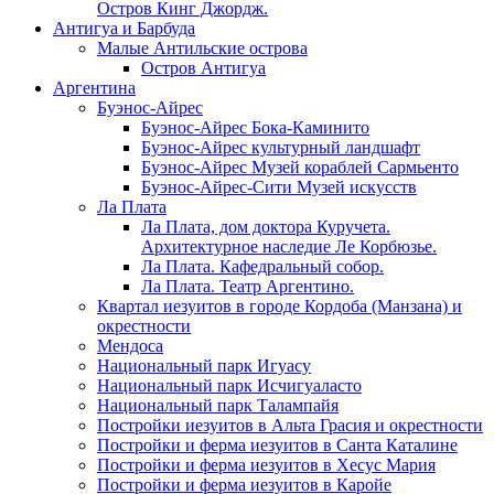
Остров Кинг Джордж.
Антигуа и Барбуда
Малые Антильские острова
Остров Антигуа
Аргентина
Буэнос-Айрес
Буэнос-Айрес Бока-Каминито
Буэнос-Айрес культурный ландшафт
Буэнос-Айрес Музей кораблей Сармьенто
Буэнос-Айрес-Сити Музей искусств
Ла Плата
Ла Плата, дом доктора Куручета.
Архитектурное наследие Ле Корбюзье.
Ла Плата. Кафедральный собор.
Ла Плата. Театр Аргентино.
Квартал иезуитов в городе Кордоба (Манзана) и
окрестности
Мендоса
Национальный парк Игуасу
Национальный парк Исчигуаласто
Национальный парк Талампайя
Постройки иезуитов в Альта Грасия и окрестности
Постройки и ферма иезуитов в Санта Каталине
Постройки и ферма иезуитов в Хесус Мария
Постройки и ферма иезуитов в Каройе