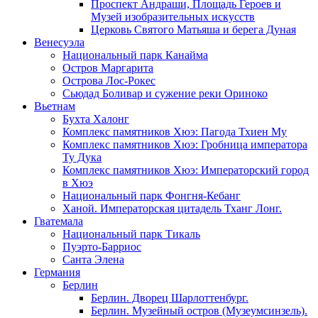
Проспект Андраши, Площадь Героев и
Музей изобразительных искусств
Церковь Святого Матьяша и берега Дуная
Венесуэла
Национальный парк Канайма
Остров Маргарита
Острова Лос-Рокес
Сьюдад Боливар и сужение реки Ориноко
Вьетнам
Бухта Халонг
Комплекс памятников Хюэ: Пагода Тхиен Му
Комплекс памятников Хюэ: Гробница императора
Ту Дука
Комплекс памятников Хюэ: Императорский город
в Хюэ
Национальный парк Фонгня-Кебанг
Ханой. Императорская цитадель Тханг Лонг.
Гватемала
Национальный парк Тикаль
Пуэрто-Барриос
Санта Элена
Германия
Берлин
Берлин. Дворец Шарлоттенбург.
Берлин. Музейный остров (Музеумсинзель).