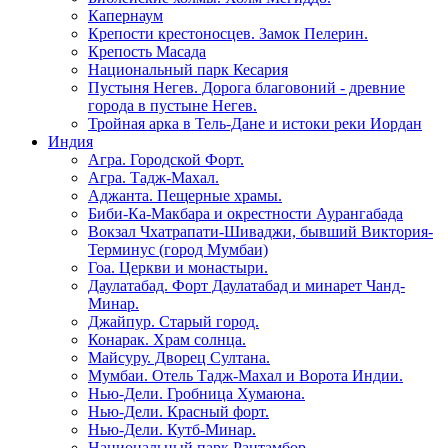
Капернаум
Крепости крестоносцев. Замок Пелерин.
Крепость Масада
Национальный парк Кесария
Пустыня Негев. Дорога благовоний - древние
города в пустыне Негев.
Тройная арка в Тель-Дане и истоки реки Иордан
Индия
Агра. Городской Форт.
Агра. Тадж-Махал.
Аджанта. Пещерные храмы.
Биби-Ка-Макбара и окрестности Аурангабада
Вокзал Чхатрапати-Шиваджи, бывший Виктория-
Терминус (город Мумбаи)
Гоа. Церкви и монастыри.
Даулатабад. Форт Даулатабад и минарет Чанд-
Минар.
Джайпур. Старый город.
Конарак. Храм солнца.
Майсуру. Дворец Султана.
Мумбаи. Отель Тадж-Махал и Ворота Индии.
Нью-Дели. Гробница Хумаюна.
Нью-Дели. Красный форт.
Нью-Дели. Кутб-Минар.
Национальный парк Рантамбор.