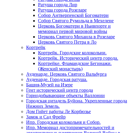
Ратуша города Лир
Ратуша города Розеларе
Собор Антверпенской Богоматери
Собор Святого Румольда в Мехелене
Церковь Богоматери в Ньивпорте и
мемориал первой мировой войны
Церковь Святого Михаила в Розеларе
Церковь Святого Петра в Ло
Кортрейк
Кортрейк. Городские колокольни.
Кортрейк. Исторический центр города.
Кортрейке. Фламандские Бегинажи.
(Женский монастырь)
Ауденарде. Церковь Святого Вальбурга
Ауденарде. Городская ратуша.
Башня-Музей на Изере
Гент исторический центр города
Горнодобывающие объекты Валлонии
Городская цитадель Буйона. Укрепленные города
Нижних Земель.
Дом Гийет работы Ле Корбюзье
Замок и Сад Фрейр
Ипр. Городская колокольня и Собор.
Ипр. Мемориал достопримечательностей и
архитектурных памятников Великой Войны в