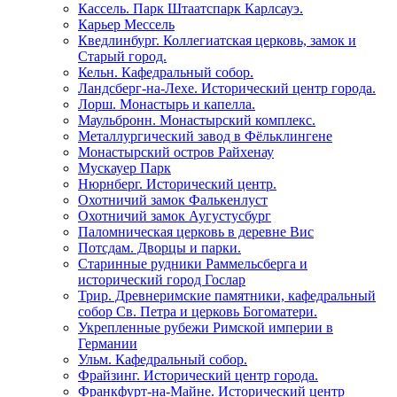
Кассель. Парк Штаатспарк Карлсауэ.
Карьер Мессель
Кведлинбург. Коллегиатская церковь, замок и
Старый город.
Кельн. Кафедральный собор.
Ландсберг-на-Лехе. Исторический центр города.
Лорш. Монастырь и капелла.
Маульбронн. Монастырский комплекс.
Металлургический завод в Фёльклингене
Монастырский остров Райхенау
Мускауер Парк
Нюрнберг. Исторический центр.
Охотничий замок Фалькенлуст
Охотничий замок Аугустусбург
Паломническая церковь в деревне Вис
Потсдам. Дворцы и парки.
Старинные рудники Раммельсберга и
исторический город Гослар
Трир. Древнеримские памятники, кафедральный
собор Св. Петра и церковь Богоматери.
Укрепленные рубежи Римской империи в
Германии
Ульм. Кафедральный собор.
Фрайзинг. Исторический центр города.
Франкфурт-на-Майне. Исторический центр