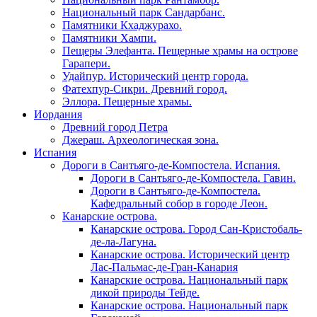
Национальный парк Сандарбанс.
Памятники Кхаджурахо.
Памятники Хампи.
Пещеры Элефанта. Пещерные храмы на острове
Гарапери.
Удайпур. Исторический центр города.
Фатехпур-Сикри. Древний город.
Эллора. Пещерные храмы.
Иордания
Древний город Петра
Джераш. Археологическая зона.
Испания
Дороги в Сантьяго-де-Компостела. Испания.
Дороги в Сантьяго-де-Компостела. Гавин.
Дороги в Сантьяго-де-Компостела.
Кафедральный собор в городе Леон.
Канарские острова.
Канарские острова. Город Сан-Кристобаль-
де-ла-Лагуна.
Канарские острова. Исторический центр
Лас-Пальмас-де-Гран-Канария
Канарские острова. Национальный парк
дикой природы Тейде.
Канарские острова. Национальный парк