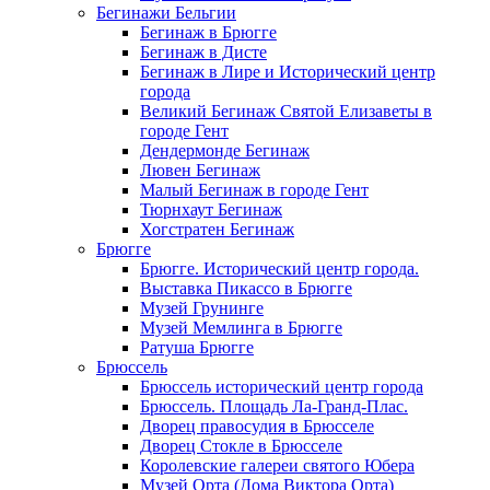
Бегинажи Бельгии
Бегинаж в Брюгге
Бегинаж в Дисте
Бегинаж в Лире и Исторический центр
города
Великий Бегинаж Святой Елизаветы в
городе Гент
Дендермонде Бегинаж
Лювен Бегинаж
Малый Бегинаж в городе Гент
Тюрнхаут Бегинаж
Хогстратен Бегинаж
Брюгге
Брюгге. Исторический центр города.
Выставка Пикассо в Брюгге
Музей Грунинге
Музей Мемлинга в Брюгге
Ратуша Брюгге
Брюссель
Брюссель исторический центр города
Брюссель. Площадь Ла-Гранд-Плас.
Дворец правосудия в Брюсселе
Дворец Стокле в Брюсселе
Королевские галереи святого Юбера
Музей Орта (Дома Виктора Орта)