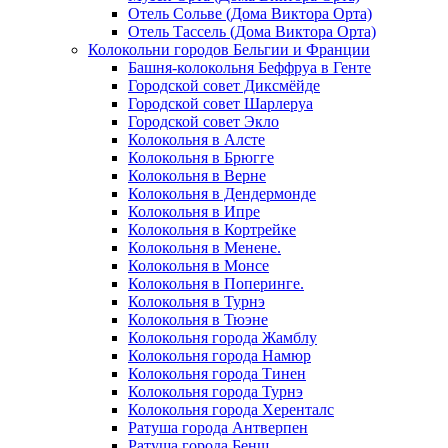
Отель Сольве (Дома Виктора Орта)
Отель Тассель (Дома Виктора Орта)
Колокольни городов Бельгии и Франции
Башня-колокольня Беффруа в Генте
Городской совет Диксмёйде
Городской совет Шарлеруа
Городской совет Экло
Колокольня в Алсте
Колокольня в Брюгге
Колокольня в Верне
Колокольня в Дендермонде
Колокольня в Ипре
Колокольня в Кортрейке
Колокольня в Менене.
Колокольня в Монсе
Колокольня в Поперинге.
Колокольня в Турнэ
Колокольня в Тюэне
Колокольня города Жамблу
Колокольня города Намюр
Колокольня города Тинен
Колокольня города Турнэ
Колокольня города Херенталс
Ратуша города Антверпен
Ратуша города Бенш