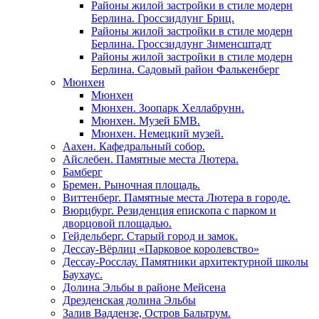
Районы жилой застройки в стиле модерн
Берлина. Гроссзидлунг Бриц.
Районы жилой застройки в стиле модерн
Берлина. Гроссзидлунг Зименсштадт
Районы жилой застройки в стиле модерн
Берлина. Садовый район Фалькенберг
Мюнхен
Мюнхен
Мюнхен. Зоопарк Хеллабрунн.
Мюнхен. Музей БМВ.
Мюнхен. Немецкий музей.
Аахен. Кафедральный собор.
Айслебен. Памятные места Лютера.
Бамберг
Бремен. Рыночная площадь.
Виттенберг. Памятные места Лютера в городе.
Вюрцбург. Резиденция епископа с парком и
дворцовой площадью.
Гейдельберг. Старый город и замок.
Дессау-Вёрлиц «Парковое королевство»
Дессау-Росслау. Памятники архитектурной школы
Баухаус.
Долина Эльбы в районе Мейсена
Дрезденская долина Эльбы
Залив Ваддензе, Остров Бальтрум.