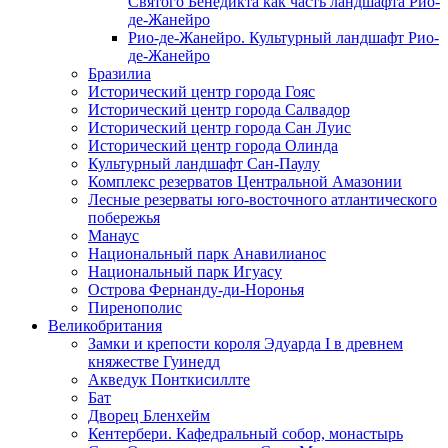
Святого Бенедикта как часть ландшафта Рио-
де-Жанейро
Рио-де-Жанейро. Культурный ландшафт Рио-
де-Жанейро
Бразилиа
Исторический центр города Гояс
Исторический центр города Салвадор
Исторический центр города Сан Луис
Исторический центр города Олинда
Культурный ландшафт Сан-Паулу
Комплекс резерватов Центральной Амазонии
Лесные резерваты юго-восточного атлантического
побережья
Манаус
Национальный парк Анавилианос
Национальный парк Игуасу
Острова Фернанду-ди-Норонья
Пиренополис
Великобритания
Замки и крепости короля Эдуарда I в древнем
княжестве Гуинедд
Акведук Понткисиллте
Бат
Дворец Бленхейм
Кентербери. Кафедральный собор, монастырь