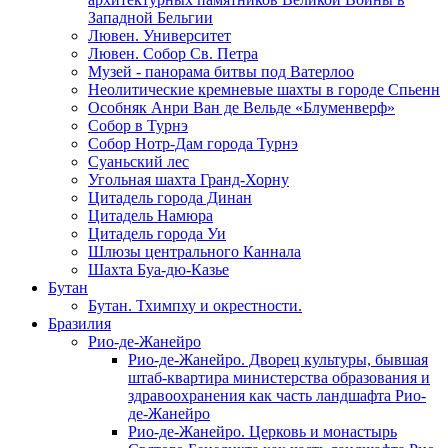
Западной Бельгии
Лювен. Университет
Лювен. Собор Св. Петра
Музей - панорама битвы под Ватерлоо
Неолитические кремневые шахты в городе Спьенн
Особняк Анри Ван де Вельде «Блуменверф»
Собор в Турнэ
Собор Нотр-Дам города Турнэ
Суаньский лес
Угольная шахта Гранд-Хорну
Цитадель города Динан
Цитадель Намюра
Цитадель города Уи
Шлюзы центрального Каннала
Шахта Буа-дю-Казье
Бутан
Бутан. Тхимпху и окрестности.
Бразилия
Рио-де-Жанейро
Рио-де-Жанейро. Дворец культуры, бывшая
штаб-квартира министерства образования и
здравоохранения как часть ландшафта Рио-
де-Жанейро
Рио-де-Жанейро. Церковь и монастырь