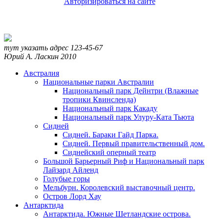
Авторизироваться на сайте
тут указать адрес
123-45-67
Юрий А. Ласкин
2010
Австралия
Национальные парки Австралии
Национальный парк Дейнтри (Влажные
тропики Квинсленда)
Национальный парк Какаду
Национальный парк Улуру-Ката Тьюта
Сидней
Сидней. Бараки Гайд Парка.
Сидней. Первый правительственный дом.
Сиднейский оперный театр
Большой Барьерный Риф и Национальный парк
Лайзард Айленд
Голубые горы
Мельбурн. Королевский выставочный центр.
Остров Лорд Хау
Антарктида
Антарктида. Южные Шетландские острова.