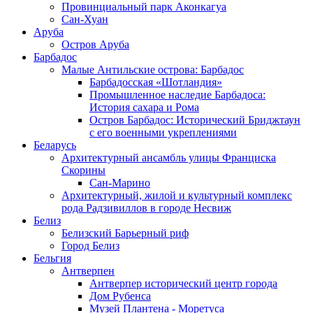
Провинциальный парк Аконкагуа
Сан-Хуан
Аруба
Остров Аруба
Барбадос
Малые Антильские острова: Барбадос
Барбадосская «Шотландия»
Промышленное наследие Барбадоса:
История сахара и Рома
Остров Барбадос: Исторический Бриджтаун
с его военными укреплениями
Беларусь
Архитектурный ансамбль улицы Франциска
Скорины
Сан-Марино
Архитектурный, жилой и культурный комплекс
рода Радзивиллов в городе Несвиж
Белиз
Белизский Барьерный риф
Город Белиз
Бельгия
Антверпен
Антверпер исторический центр города
Дом Рубенса
Музей Плантена - Моретуса