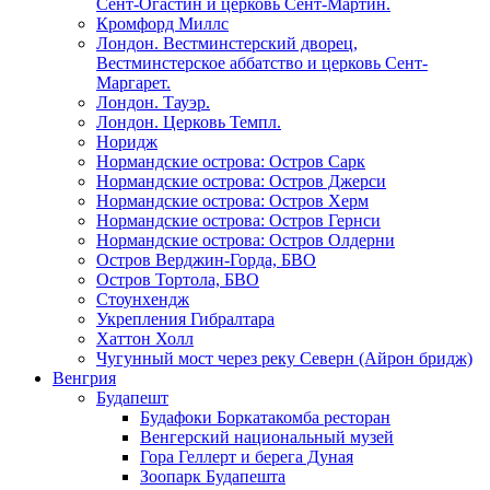
Сент-Огастин и церковь Сент-Мартин.
Кромфорд Миллс
Лондон. Вестминстерский дворец,
Вестминстерское аббатство и церковь Cент-
Маргарет.
Лондон. Тауэр.
Лондон. Церковь Темпл.
Норидж
Нормандские острова: Остров Сарк
Нормандские острова: Остров Джерси
Нормандские острова: Остров Херм
Нормандские острова: Остров Гернси
Нормандские острова: Остров Олдерни
Остров Верджин-Горда, БВО
Остров Тортола, БВО
Стоунхендж
Укрепления Гибралтара
Хаттон Холл
Чугунный мост через реку Северн (Айрон бридж)
Венгрия
Будапешт
Будафоки Боркатакомба ресторан
Венгерский национальный музей
Гора Геллерт и берега Дуная
Зоопарк Будапешта