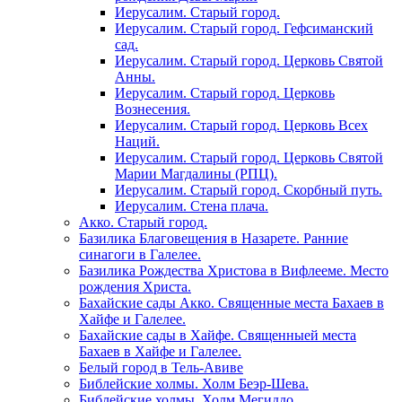
Иерусалим. Старый город.
Иерусалим. Старый город. Гефсиманский
сад.
Иерусалим. Старый город. Церковь Святой
Анны.
Иерусалим. Старый город. Церковь
Вознесения.
Иерусалим. Старый город. Церковь Всех
Наций.
Иерусалим. Старый город. Церковь Святой
Марии Магдалины (РПЦ).
Иерусалим. Старый город. Скорбный путь.
Иерусалим. Стена плача.
Акко. Старый город.
Базилика Благовещения в Назарете. Ранние
синагоги в Галелее.
Базилика Рождества Христова в Вифлееме. Место
рождения Христа.
Бахайские сады Акко. Священные места Бахаев в
Хайфе и Галелее.
Бахайские сады в Хайфе. Священныей места
Бахаев в Хайфе и Галелее.
Белый город в Тель-Авиве
Библейские холмы. Холм Беэр-Шева.
Библейские холмы. Холм Мегиддо.