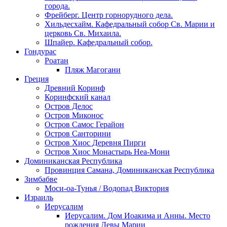
города.
Фрейберг. Центр горнорудного дела.
Хильдесхайм. Кафедральный собор Cв. Марии и
церковь Св. Михаила.
Шпайер. Кафедральный собор.
Гондурас
Роатан
Пляж Магогани
Греция
Древний Коринф
Коринфский канал
Остров Делос
Остров Миконос
Остров Самос Герайон
Остров Санторини
Остров Хиос Деревня Пирги
Остров Хиос Монастырь Неа-Мони
Доминиканская Республика
Провинция Самана, Доминиканская Республика
Зимбабве
Моси-оа-Тунья / Водопад Виктория
Израиль
Иерусалим
Иерусалим. Дом Иоакима и Анны. Место
рождения Девы Марии