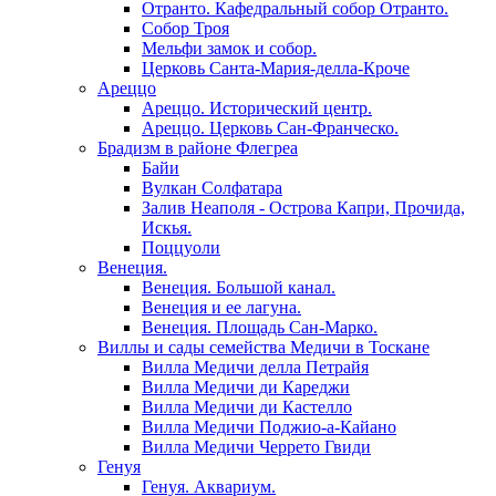
Отранто. Кафедральный собор Отранто.
Собор Троя
Мельфи замок и собор.
Церковь Санта-Мария-делла-Кроче
Ареццо
Ареццо. Исторический центр.
Ареццо. Церковь Сан-Франческо.
Брадизм в районе Флегреа
Байи
Вулкан Солфатара
Залив Неаполя - Острова Капри, Прочида,
Искья.
Поццуоли
Венеция.
Венеция. Большой канал.
Венеция и ее лагуна.
Венеция. Площадь Сан-Марко.
Виллы и сады семейства Медичи в Тоскане
Вилла Медичи делла Петрайя
Вилла Медичи ди Кареджи
Вилла Медичи ди Кастелло
Вилла Медичи Поджио-а-Кайано
Вилла Медичи Черрето Гвиди
Генуя
Генуя. Аквариум.