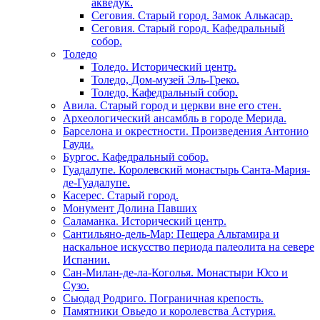
акведук.
Сеговия. Старый город. Замок Алькасар.
Сеговия. Старый город. Кафедральный
собор.
Толедо
Толедо. Исторический центр.
Толедо, Дом-музей Эль-Греко.
Толедо, Кафедральный собор.
Авила. Старый город и церкви вне его стен.
Археологический ансамбль в городе Мерида.
Барселона и окрестности. Произведения Антонио
Гауди.
Бургос. Кафедральный собор.
Гуадалупе. Королевский монастырь Санта-Мария-
де-Гуадалупе.
Касерес. Старый город.
Монумент Долина Павших
Саламанка. Исторический центр.
Сантильяно-дель-Мар: Пещера Альтамира и
наскальное искусство периода палеолита на севере
Испании.
Сан-Милан-де-ла-Коголья. Монастыри Юсо и
Сузо.
Сьюдад Родриго. Пограничная крепость.
Памятники Овьедо и королевства Астурия.