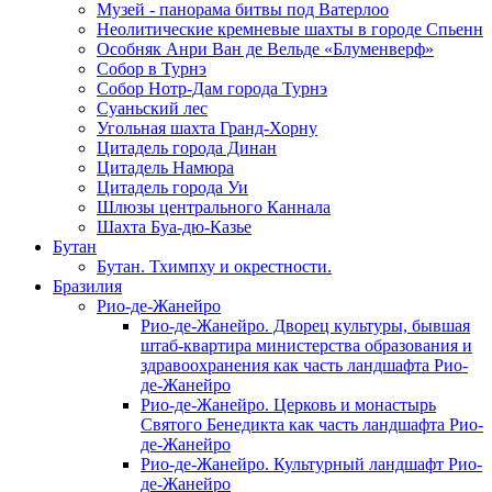
Музей - панорама битвы под Ватерлоо
Неолитические кремневые шахты в городе Спьенн
Особняк Анри Ван де Вельде «Блуменверф»
Собор в Турнэ
Собор Нотр-Дам города Турнэ
Суаньский лес
Угольная шахта Гранд-Хорну
Цитадель города Динан
Цитадель Намюра
Цитадель города Уи
Шлюзы центрального Каннала
Шахта Буа-дю-Казье
Бутан
Бутан. Тхимпху и окрестности.
Бразилия
Рио-де-Жанейро
Рио-де-Жанейро. Дворец культуры, бывшая
штаб-квартира министерства образования и
здравоохранения как часть ландшафта Рио-
де-Жанейро
Рио-де-Жанейро. Церковь и монастырь
Святого Бенедикта как часть ландшафта Рио-
де-Жанейро
Рио-де-Жанейро. Культурный ландшафт Рио-
де-Жанейро