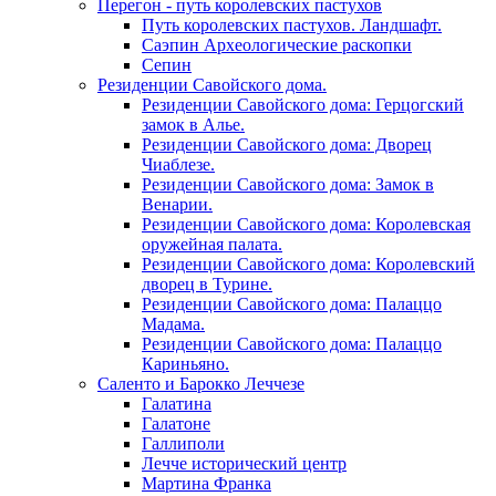
Перегон - путь королевских пастухов
Путь королевских пастухов. Ландшафт.
Саэпин Археологические раскопки
Сепин
Резиденции Савойского дома.
Резиденции Савойского дома: Герцогский
замок в Алье.
Резиденции Савойского дома: Дворец
Чиаблезе.
Резиденции Савойского дома: Замок в
Венарии.
Резиденции Савойского дома: Королевская
оружейная палата.
Резиденции Савойского дома: Королевский
дворец в Турине.
Резиденции Савойского дома: Палаццо
Мадама.
Резиденции Савойского дома: Палаццо
Кариньяно.
Саленто и Барокко Леччезе
Галатина
Галатоне
Галлиполи
Лечче исторический центр
Мартина Франка