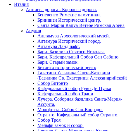
Италия
Аппиева дорога - Королева дороги.
Беневенто Римские памятники.
Бриндизи Исторический центр.
Санта-Мария-Капуа-Ветере Римская Арена
Апулия
Альтамура Археологический музей.
Алтамура Исторический город.
Алтамура Ландшафт.
Бари. Базилика Святого Николая.
Бари. Кафедральный Собор Сан Сабино.
Бари. Старый замок.
Битонто исторический центр
Галатина. базилика Санта-Катерина
(Базилика Св. Екатерины Александрийской)
Собор Битонто
Кафедральный собор Руво Ди Пулья
Кафедральный собор Трани
Лучера. Соборная базилика Санта-Мария-
Ассунта.
Мольфетта. Собор Сан-Коррадо.
Отранто. Кафедральный собор Отранто.
Собор Троя
Мельфи замок и собор.
Церковь Санта-Мария-делла-Кроче