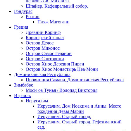
церковь Св. Михаила.
Шпайер. Кафедральный собор.
Гондурас
Роатан
Пляж Магогани
Греция
Древний Коринф
Коринфский канал
Остров Делос
Остров Миконос
Остров Самос Герайон
Остров Санторини
Остров Хиос Деревня Пирги
Остров Хиос Монастырь Неа-Мони
Доминиканская Республика
Провинция Самана, Доминиканская Республика
Зимбабве
Моси-оа-Тунья / Водопад Виктория
Израиль
Иерусалим
Иерусалим. Дом Иоакима и Анны. Место
рождения Девы Марии
Иерусалим. Старый город.
Иерусалим. Старый город. Гефсиманский
сад.