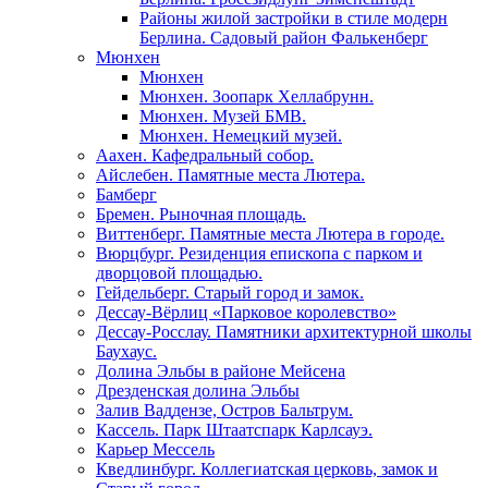
Районы жилой застройки в стиле модерн
Берлина. Садовый район Фалькенберг
Мюнхен
Мюнхен
Мюнхен. Зоопарк Хеллабрунн.
Мюнхен. Музей БМВ.
Мюнхен. Немецкий музей.
Аахен. Кафедральный собор.
Айслебен. Памятные места Лютера.
Бамберг
Бремен. Рыночная площадь.
Виттенберг. Памятные места Лютера в городе.
Вюрцбург. Резиденция епископа с парком и
дворцовой площадью.
Гейдельберг. Старый город и замок.
Дессау-Вёрлиц «Парковое королевство»
Дессау-Росслау. Памятники архитектурной школы
Баухаус.
Долина Эльбы в районе Мейсена
Дрезденская долина Эльбы
Залив Ваддензе, Остров Бальтрум.
Кассель. Парк Штаатспарк Карлсауэ.
Карьер Мессель
Кведлинбург. Коллегиатская церковь, замок и