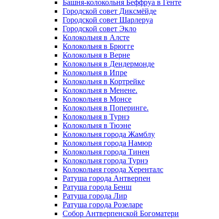
Башня-колокольня Беффруа в Генте
Городской совет Диксмёйде
Городской совет Шарлеруа
Городской совет Экло
Колокольня в Алсте
Колокольня в Брюгге
Колокольня в Верне
Колокольня в Дендермонде
Колокольня в Ипре
Колокольня в Кортрейке
Колокольня в Менене.
Колокольня в Монсе
Колокольня в Поперинге.
Колокольня в Турнэ
Колокольня в Тюэне
Колокольня города Жамблу
Колокольня города Намюр
Колокольня города Тинен
Колокольня города Турнэ
Колокольня города Херенталс
Ратуша города Антверпен
Ратуша города Бенш
Ратуша города Лир
Ратуша города Розеларе
Собор Антверпенской Богоматери