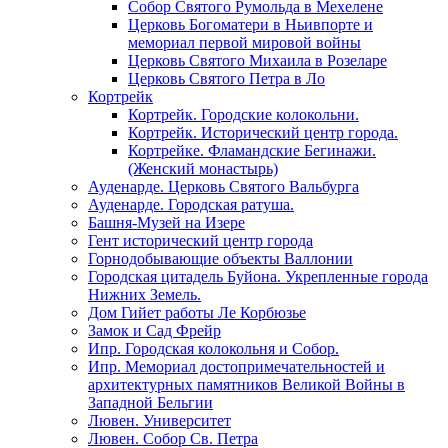
Собор Святого Румольда в Мехелене
Церковь Богоматери в Ньивпорте и
мемориал первой мировой войны
Церковь Святого Михаила в Розеларе
Церковь Святого Петра в Ло
Кортрейк
Кортрейк. Городские колокольни.
Кортрейк. Исторический центр города.
Кортрейке. Фламандские Бегинажи.
(Женский монастырь)
Ауденарде. Церковь Святого Вальбурга
Ауденарде. Городская ратуша.
Башня-Музей на Изере
Гент исторический центр города
Горнодобывающие объекты Валлонии
Городская цитадель Буйона. Укрепленные города
Нижних Земель.
Дом Гийет работы Ле Корбюзье
Замок и Сад Фрейр
Ипр. Городская колокольня и Собор.
Ипр. Мемориал достопримечательностей и
архитектурных памятников Великой Войны в
Западной Бельгии
Лювен. Университет
Лювен. Собор Св. Петра