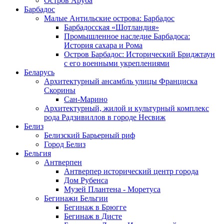
Остров Аруба
Барбадос
Малые Антильские острова: Барбадос
Барбадосская «Шотландия»
Промышленное наследие Барбадоса:
История сахара и Рома
Остров Барбадос: Исторический Бриджтаун
с его военными укреплениями
Беларусь
Архитектурный ансамбль улицы Франциска
Скорины
Сан-Марино
Архитектурный, жилой и культурный комплекс
рода Радзивиллов в городе Несвиж
Белиз
Белизский Барьерный риф
Город Белиз
Бельгия
Антверпен
Антверпер исторический центр города
Дом Рубенса
Музей Плантена - Моретуса
Бегинажи Бельгии
Бегинаж в Брюгге
Бегинаж в Дисте