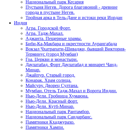
Национальный парк Кесария
Пустыня Негев. Дорога благовоний - древние
города в пустыне Негев.
Тройная арка в Тель-Дане и истоки реки Иордан
Индия
Агра. Городской Форт.
Агра. Тадж-Махал.
Аджанта. Пещерные храмы.
Биби-Ка-Макбара и окрестности Аурангабада
Вокзал Чхатрапати-Шиваджи, бывший Виктория-
Терминус (город Мумбаи)
Гоа. Церкви и монастыри.
Даулатабад. Форт Даулатабад и минарет Чанд-
Минар.
Джайпур. Старый город.
Конарак. Храм солнца.
Майсуру. Дворец Султана.
Мумбаи. Отель Тадж-Махал и Ворота Индии.
Нью-Дели. Гробница Хумаюна.
Нью-Дели. Красный форт.
Нью-Дели. Кутб-Минар.
Национальный парк Рантамбор.
Национальный парк Сандарбанс.
Памятники Кхаджурахо.
Памятники Хампи.