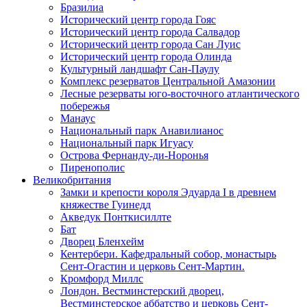
Бразилиа
Исторический центр города Гояс
Исторический центр города Салвадор
Исторический центр города Сан Луис
Исторический центр города Олинда
Культурный ландшафт Сан-Паулу
Комплекс резерватов Центральной Амазонии
Лесные резерваты юго-восточного атлантического
побережья
Манаус
Национальный парк Анавилианос
Национальный парк Игуасу
Острова Фернанду-ди-Норонья
Пиренополис
Великобритания
Замки и крепости короля Эдуарда I в древнем
княжестве Гуинедд
Акведук Понткисиллте
Бат
Дворец Бленхейм
Кентербери. Кафедральный собор, монастырь
Сент-Огастин и церковь Сент-Мартин.
Кромфорд Миллс
Лондон. Вестминстерский дворец,
Вестминстерское аббатство и церковь Cент-