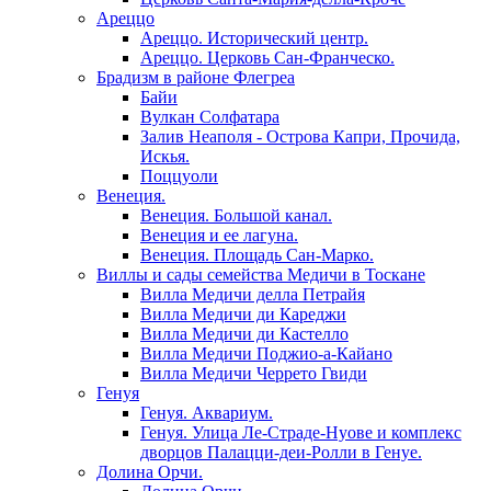
Ареццо
Ареццо. Исторический центр.
Ареццо. Церковь Сан-Франческо.
Брадизм в районе Флегреа
Байи
Вулкан Солфатара
Залив Неаполя - Острова Капри, Прочида,
Искья.
Поццуоли
Венеция.
Венеция. Большой канал.
Венеция и ее лагуна.
Венеция. Площадь Сан-Марко.
Виллы и сады семейства Медичи в Тоскане
Вилла Медичи делла Петрайя
Вилла Медичи ди Кареджи
Вилла Медичи ди Кастелло
Вилла Медичи Поджио-а-Кайано
Вилла Медичи Черрето Гвиди
Генуя
Генуя. Аквариум.
Генуя. Улица Ле-Страде-Нуове и комплекс
дворцов Палацци-деи-Ролли в Генуе.
Долина Орчи.