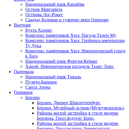
Национальный парк Канайма
Остров Маргарита
Острова Лос-Рокес
Сьюдад Боливар и сужение реки Ориноко
Вьетнам
Бухта Халонг
Комплекс памятников Хюэ: Пагода Тхиен Му
Комплекс памятников Хюэ: Гробница императора
Ту Дука
Комплекс памятников Хюэ: Императорский город
в Хюэ
Национальный парк Фонгня-Кебанг
Ханой. Императорская цитадель Тханг Лонг.
Гватемала
Национальный парк Тикаль
Пуэрто-Барриос
Санта Элена
Германия
Берлин
Берлин. Дворец Шарлоттенбург.
Берлин. Музейный остров (Музеумсинзель).
Районы жилой застройки в стиле модерн
Берлина. Гроссзидлунг Бриц.
Районы жилой застройки в стиле модерн
Берлина. Гроссзидлунг Зименсштадт