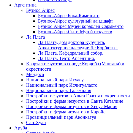
Аргентина
Буэнос-Айрес
Буэнос-Айрес Бока-Каминито
Буэнос-Айрес культурный ландшафт
Буэнос-Айрес Музей кораблей Сармьенто
Буэнос-Айрес-Сити Музей искусств
Ла Плата
Ла Плата, дом доктора Куручета.
Архитектурное наследие Ле Корбюзье.
Ла Плата. Кафедральный собор.
Ла Плата. Театр Аргентино.
Квартал иезуитов в городе Кордоба (Манзана) и
окрестности
Мендоса
Национальный парк Игуасу
Национальный парк Исчигуаласто
Национальный парк Талампайя
Постройки иезуитов в Альта Грасия и окрестности
Постройки и ферма иезуитов в Санта Каталине
Постройки и ферма иезуитов в Хесус Мария
Постройки и ферма иезуитов в Каройе
Провинциальный парк Аконкагуа
Сан-Хуан
Аруба