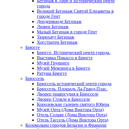
Бегинаж в Лире и Исторический центр
города
Великий Бегинаж Святой Елизаветы в
городе Гент
Дендермонде Бегинаж
Лювен Бегинаж
Малый Бегинаж в городе Гент
Тюрнхаут Бегинаж
Хогстратен Бегинаж
Брюгге
Брюгге. Исторический центр города.
Выставка Пикассо в Брюгге
Музей Грунинге
Музей Мемлинга в Брюгге
Ратуша Брюгге
Брюссель
Брюссель исторический центр города
Брюссель. Площадь Ла-Гранд-Плас.
Дворец правосудия в Брюсселе
Дворец Стокле в Брюсселе
Королевские галереи святого Юбера
Музей Орта (Дома Виктора Орта)
Отель Сольве (Дома Виктора Орта)
Отель Тассель (Дома Виктора Орта)
Колокольни городов Бельгии и Франции