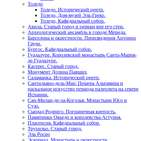
Толедо
Толедо. Исторический центр.
Толедо, Дом-музей Эль-Греко.
Толедо, Кафедральный собор.
Авила. Старый город и церкви вне его стен.
Археологический ансамбль в городе Мерида.
Барселона и окрестности. Произведения Антонио
Гауди.
Бургос. Кафедральный собор.
Гуадалупе. Королевский монастырь Санта-Мария-
де-Гуадалупе.
Касерес. Старый город.
Монумент Долина Павших
Саламанка. Исторический центр.
Сантильяно-дель-Мар: Пещера Альтамира и
наскальное искусство периода палеолита на севере
Испании.
Сан-Милан-де-ла-Коголья. Монастыри Юсо и
Сузо.
Сьюдад Родриго. Пограничная крепость.
Памятники Овьедо и королевства Астурия.
Пласенсия. Кафедральный собор.
Трухильо. Старый город.
Эль Росио
Эскориал. Монастырь и окрестности.