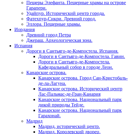
Пещеры Элефанта. Пещерные храмы на острове
Гарапери.
Удайпур. Исторический центр города.
Фатехпур-Сикри. Древний город.
Эллора. Пещерные храмы.
Иордания
Древний город Петра
Джераш. Археологическая зона.
Испания
Дороги в Сантьяго-де-Компостела. Испания.
Дороги в Сантьяго-де-Компостела. Гавин.
Дороги в Сантьяго-де-Компостела.
Кафедральный собор в городе Леон.
Канарские острова.
Канарские острова. Город Сан-Кристобаль-
де-ла-Лагуна.
Канарские острова. Исторический центр
Лас-Пальмас-де-Гран-Канария
Канарские острова. Национальный парк
дикой природы Тейде.
Канарские острова. Национальный парк
Гарахонай.
Мадрид
Мадрид, исторический центр.
Мадрид. Королевский дворец.