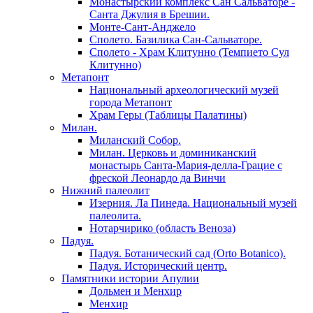
Монастырский комплекс Сан Сальваторе -
Санта Джулия в Брешии.
Монте-Сант-Анджело
Сполето. Базилика Сан-Сальваторе.
Сполето - Храм Клитунно (Темпието Сул
Клитунно)
Метапонт
Национальный археологический музей
города Метапонт
Храм Геры (Таблицы Палатины)
Милан.
Миланский Собор.
Милан. Церковь и доминиканский
монастырь Санта-Мария-делла-Грацие c
фреской Леонардо да Винчи
Нижний палеолит
Изерния. Ла Пинеда. Национальный музей
палеолита.
Нотарчирико (область Веноза)
Падуя.
Падуя. Ботанический сад (Orto Botanico).
Падуя. Исторический центр.
Памятники истории Апулии
Дольмен и Менхир
Менхир