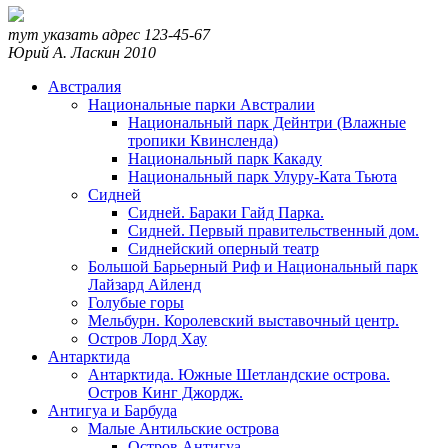
тут указать адрес
123-45-67
Юрий А. Ласкин
2010
Австралия
Национальные парки Австралии
Национальный парк Дейнтри (Влажные
тропики Квинсленда)
Национальный парк Какаду
Национальный парк Улуру-Ката Тьюта
Сидней
Сидней. Бараки Гайд Парка.
Сидней. Первый правительственный дом.
Сиднейский оперный театр
Большой Барьерный Риф и Национальный парк
Лайзард Айленд
Голубые горы
Мельбурн. Королевский выставочный центр.
Остров Лорд Хау
Антарктида
Антарктида. Южные Шетландские острова.
Остров Кинг Джордж.
Антигуа и Барбуда
Малые Антильские острова
Остров Антигуа