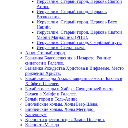
Иерусалим. Старый город. Церковь Святой
Анны.
Иерусалим. Старый город. Церковь
Вознесения.
Иерусалим. Старый город. Церковь Всех
Наций.
Иерусалим. Старый город. Церковь Святой
Марии Магдалины (РПЦ).
Иерусалим. Старый город. Скорбный путь.
Иерусалим. Стена плача.
Акко. Старый город.
Базилика Благовещения в Назарете. Ранние
синагоги в Галелее.
Базилика Рождества Христова в Вифлееме. Место
рождения Христа.
Бахайские сады Акко. Священные места Бахаев в
Хайфе и Галелее.
Бахайские сады в Хайфе. Священныей места
Бахаев в Хайфе и Галелее.
Белый город в Тель-Авиве
Библейские холмы. Холм Беэр-Шева.
Библейские холмы. Холм Мегиддо.
Капернаум
Крепости крестоносцев. Замок Пелерин.
Крепость Масада