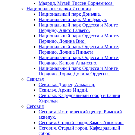
Мадрид. Музей Тиссен-Борнемисса.
Национальные парки Испании
Национальный парк Доньяна.
Национальный парк Монфрагуэ.
Национальный парк Ордесса и Монте
Пердидо, Альто Гальего.
Национальный парк Ордесса и Монте-
Пердидо, Долина Вио.
Национальный парк Ордесса и Монте-
Пердидо, Долина Пиньета.
Национальный парк Ордесса и Монте-
Пердидо. Каньон Аньиссио.
Национальный парк Ордесса и Монте-
Пердидо. Торла, Долина Ордессы.
Севилья
Севилья. Дворец Алькасар.
Севилья. Архив Индий.
Севилья. Кафедральный собор и башня
Хиральда.
Сеговия
Сеговия. Исторический центр. Римский
акведук.
Сеговия. Старый город. Замок Алькасар.
Сеговия. Старый город. Кафедральный
собор.