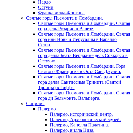
Нардо
Остуни
Франкавилла-Фонтана
Святые горы Пьемонта и Ломбардии.
Святые горы Пьемонта и Ломбардии. Святая
гора дель Розарио в Варезе.
Святые горы Пьемонта и Ломбардии. Святая
гора или Новый Иерусалим в Варалло
Сезиа.
Святые горы Пьемонта и Ломбардии. Святая
гора делла Беата Верджине дель Соккорсо в
Оссуччо.
Святые горы Пьемонта и Ломбардии. Гора
Святого Франциска в Орта Сан Джулио.
Святые горы Пьемонта и Ломбардии. Святая
гора делла Сантиссима Тринита (Святой
Троицы) в Гиффе.
Святые горы Пьемонта и Ломбардии. Святая
гора ди Бельмонте, Вальперга.
Сицилия
Палермо
Палермо, исторический центр.
Палермо, Археологический музей.
Палермо, Капелла Палатина.
Палермо, вилла Циза.