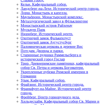
Старый город.
Кельн. Кафедральный собор.
Ландсберг-на-Лехе. Исторический центр города.
Лорш. Монастырь и капелла.
Маульбронн. Монастырский комплекс.
Металлургический завод в Фёльклингене
Монастырский остров Райхенау
Мускауер Парк
Нюрнберг. Исторический центр.
Охотничий замок Фалькенлуст
Охотничий замок Аугустусбург
Паломническая церковь в деревне Вис
Потсдам. Дворцы и парки.
Старинные рудники Раммельсберга и
исторический город Гослар
Трир. Древнеримские памятники, кафедральный
собор Св. Петра и церковь Богоматери.
Укрепленные рубежи Римской империи в
Германии
Ульм. Кафедральный собор.
Фрайзинг. Исторический центр города.
Франкфурт-на-Майне. Исторический центр
города.
Фрейберг. Центр горнорудного дела.
Хильдесхайм. Кафедральный собор Cв. Марии и