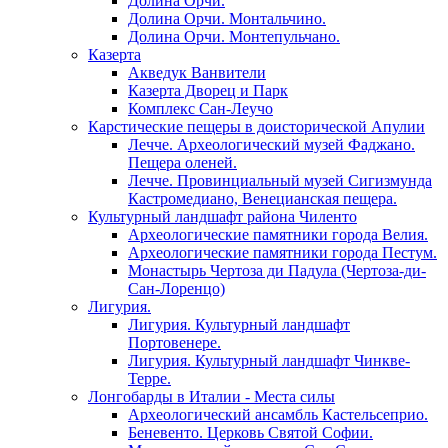
Долина Орчи.
Долина Орчи. Монтальчино.
Долина Орчи. Монтепульчано.
Казерта
Акведук Ванвители
Казерта Дворец и Парк
Комплекс Сан-Леучо
Карстические пещеры в доисторической Апулии
Лечче. Археологический музей Фаджано.
Пещера оленей.
Лечче. Провинциальный музей Сигизмунда
Кастромедиано, Венецианская пещера.
Культурный ландшафт района Чиленто
Археологические памятники города Велия.
Археологические памятники города Пестум.
Монастырь Чертоза ди Падула (Чертоза-ди-
Сан-Лоренцо)
Лигурия.
Лигурия. Культурный ландшафт
Портовенере.
Лигурия. Культурный ландшафт Чинкве-
Терре.
Лонгобарды в Италии - Места силы
Археологический ансамбль Кастельсеприо.
Беневенто. Церковь Святой Софии.