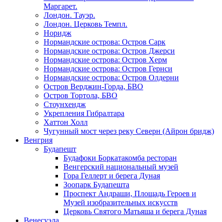
Маргарет.
Лондон. Тауэр.
Лондон. Церковь Темпл.
Норидж
Нормандские острова: Остров Сарк
Нормандские острова: Остров Джерси
Нормандские острова: Остров Херм
Нормандские острова: Остров Гернси
Нормандские острова: Остров Олдерни
Остров Верджин-Горда, БВО
Остров Тортола, БВО
Стоунхендж
Укрепления Гибралтара
Хаттон Холл
Чугунный мост через реку Северн (Айрон бридж)
Венгрия
Будапешт
Будафоки Боркатакомба ресторан
Венгерский национальный музей
Гора Геллерт и берега Дуная
Зоопарк Будапешта
Проспект Андраши, Площадь Героев и
Музей изобразительных искусств
Церковь Святого Матьяша и берега Дуная
Венесуэла