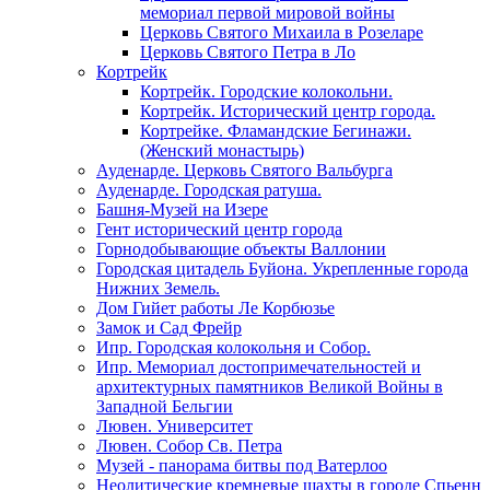
мемориал первой мировой войны
Церковь Святого Михаила в Розеларе
Церковь Святого Петра в Ло
Кортрейк
Кортрейк. Городские колокольни.
Кортрейк. Исторический центр города.
Кортрейке. Фламандские Бегинажи.
(Женский монастырь)
Ауденарде. Церковь Святого Вальбурга
Ауденарде. Городская ратуша.
Башня-Музей на Изере
Гент исторический центр города
Горнодобывающие объекты Валлонии
Городская цитадель Буйона. Укрепленные города
Нижних Земель.
Дом Гийет работы Ле Корбюзье
Замок и Сад Фрейр
Ипр. Городская колокольня и Собор.
Ипр. Мемориал достопримечательностей и
архитектурных памятников Великой Войны в
Западной Бельгии
Лювен. Университет
Лювен. Собор Св. Петра
Музей - панорама битвы под Ватерлоо
Неолитические кремневые шахты в городе Спьенн