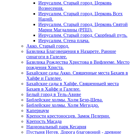
Иерусалим. Старый город. Церковь
Вознесения.
Иерусалим. Старый город. Церковь Всех
Наций.
Иерусалим. Старый город. Церковь Святой
Марии Магдалины (РПЦ).
Иерусалим. Старый город. Скорбный путь.
Иерусалим. Стена плача.
Акко. Старый город.
Базилика Благовещения в Назарете. Ранние
синагоги в Галелее.
Базилика Рождества Христова в Вифлееме. Место
рождения Христа.
Бахайские сады Акко. Священные места Бахаев в
Хайфе и Галелее.
Бахайские сады в Хайфе. Священныей места
Бахаев в Хайфе и Галелее.
Белый город в Тель-Авиве
Библейские холмы. Холм Беэр-Шева.
Библейские холмы. Холм Мегиддо.
Капернаум
Крепости крестоносцев. Замок Пелерин.
Крепость Масада
Национальный парк Кесария
Пустыня Негев. Дорога благовоний - древние