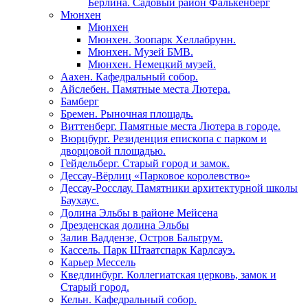
Берлина. Садовый район Фалькенберг
Мюнхен
Мюнхен
Мюнхен. Зоопарк Хеллабрунн.
Мюнхен. Музей БМВ.
Мюнхен. Немецкий музей.
Аахен. Кафедральный собор.
Айслебен. Памятные места Лютера.
Бамберг
Бремен. Рыночная площадь.
Виттенберг. Памятные места Лютера в городе.
Вюрцбург. Резиденция епископа с парком и
дворцовой площадью.
Гейдельберг. Старый город и замок.
Дессау-Вёрлиц «Парковое королевство»
Дессау-Росслау. Памятники архитектурной школы
Баухаус.
Долина Эльбы в районе Мейсена
Дрезденская долина Эльбы
Залив Ваддензе, Остров Бальтрум.
Кассель. Парк Штаатспарк Карлсауэ.
Карьер Мессель
Кведлинбург. Коллегиатская церковь, замок и
Старый город.
Кельн. Кафедральный собор.