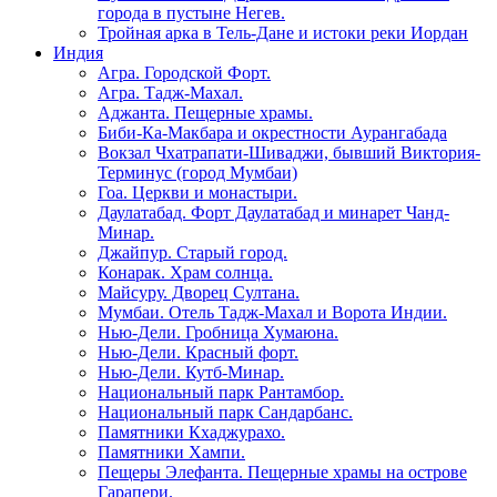
города в пустыне Негев.
Тройная арка в Тель-Дане и истоки реки Иордан
Индия
Агра. Городской Форт.
Агра. Тадж-Махал.
Аджанта. Пещерные храмы.
Биби-Ка-Макбара и окрестности Аурангабада
Вокзал Чхатрапати-Шиваджи, бывший Виктория-
Терминус (город Мумбаи)
Гоа. Церкви и монастыри.
Даулатабад. Форт Даулатабад и минарет Чанд-
Минар.
Джайпур. Старый город.
Конарак. Храм солнца.
Майсуру. Дворец Султана.
Мумбаи. Отель Тадж-Махал и Ворота Индии.
Нью-Дели. Гробница Хумаюна.
Нью-Дели. Красный форт.
Нью-Дели. Кутб-Минар.
Национальный парк Рантамбор.
Национальный парк Сандарбанс.
Памятники Кхаджурахо.
Памятники Хампи.
Пещеры Элефанта. Пещерные храмы на острове
Гарапери.