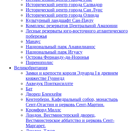
Исторический центр города Салвадор
Исторический центр города Сан Луис
Исторический центр города Олинда
Культурный ландшафт Сан-Паулу
Комплекс резерватов Центральной Амазонии
Лесные резерваты юго-восточного атлантического
побережья
Манаус
Национальный парк Анавилианос
Национальный парк Игуасу
Острова Фернанду-ди-Норонья
Пиренополис
Великобритания
Замки и крепости короля Эдуарда I в древнем
княжестве Гуинедд
Акведук Понткисиллте
Бат
Дворец Бленхейм
Кентербери. Кафедральный собор, монастырь
Сент-Огастин и церковь Сент-Мартин.
Кромфорд Миллс
Лондон. Вестминстерский дворец,
Вестминстерское аббатство и церковь Cент-
Маргарет.
Лондон. Тауэр.