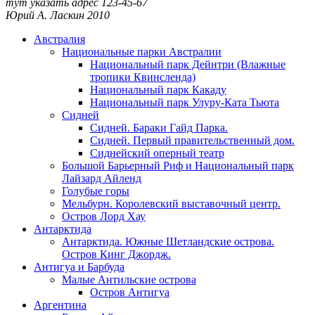
тут указать адрес
123-45-67
Юрий А. Ласкин
2010
Австралия
Национальные парки Австралии
Национальный парк Дейнтри (Влажные
тропики Квинсленда)
Национальный парк Какаду
Национальный парк Улуру-Ката Тьюта
Сидней
Сидней. Бараки Гайд Парка.
Сидней. Первый правительственный дом.
Сиднейский оперный театр
Большой Барьерный Риф и Национальный парк
Лайзард Айленд
Голубые горы
Мельбурн. Королевский выставочный центр.
Остров Лорд Хау
Антарктида
Антарктида. Южные Шетландские острова.
Остров Кинг Джордж.
Антигуа и Барбуда
Малые Антильские острова
Остров Антигуа
Аргентина