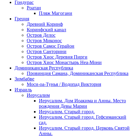
Гондурас
Роатан
Пляж Магогани
Греция
Древний Коринф
Коринфский канал
Остров Делос
Остров Миконос
Остров Самос Герайон
Остров Санторини
Остров Хиос Деревня Пирги
Остров Хиос Монастырь Неа-Мони
Доминиканская Республика
Провинция Самана, Доминиканская Республика
Зимбабве
Моси-оа-Тунья / Водопад Виктория
Израиль
Иерусалим
Иерусалим. Дом Иоакима и Анны. Место
рождения Девы Марии
Иерусалим. Старый город.
Иерусалим. Старый город. Гефсиманский
сад.
Иерусалим. Старый город. Церковь Святой
Анны.