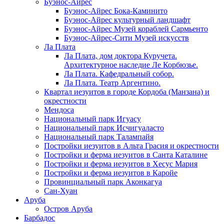
Буэнос-Айрес
Буэнос-Айрес Бока-Каминито
Буэнос-Айрес культурный ландшафт
Буэнос-Айрес Музей кораблей Сармьенто
Буэнос-Айрес-Сити Музей искусств
Ла Плата
Ла Плата, дом доктора Куручета.
Архитектурное наследие Ле Корбюзье.
Ла Плата. Кафедральный собор.
Ла Плата. Театр Аргентино.
Квартал иезуитов в городе Кордоба (Манзана) и
окрестности
Мендоса
Национальный парк Игуасу
Национальный парк Исчигуаласто
Национальный парк Талампайя
Постройки иезуитов в Альта Грасия и окрестности
Постройки и ферма иезуитов в Санта Каталине
Постройки и ферма иезуитов в Хесус Мария
Постройки и ферма иезуитов в Каройе
Провинциальный парк Аконкагуа
Сан-Хуан
Аруба
Остров Аруба
Барбадос