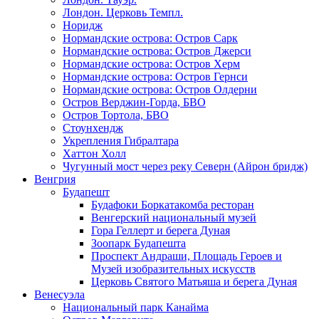
Лондон. Церковь Темпл.
Норидж
Нормандские острова: Остров Сарк
Нормандские острова: Остров Джерси
Нормандские острова: Остров Херм
Нормандские острова: Остров Гернси
Нормандские острова: Остров Олдерни
Остров Верджин-Горда, БВО
Остров Тортола, БВО
Стоунхендж
Укрепления Гибралтара
Хаттон Холл
Чугунный мост через реку Северн (Айрон бридж)
Венгрия
Будапешт
Будафоки Боркатакомба ресторан
Венгерский национальный музей
Гора Геллерт и берега Дуная
Зоопарк Будапешта
Проспект Андраши, Площадь Героев и
Музей изобразительных искусств
Церковь Святого Матьяша и берега Дуная
Венесуэла
Национальный парк Канайма