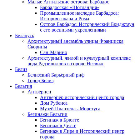
Малые Антильские острова: Барбадос
Барбадосская «Шотландия»
Промышленное наследие Барбадоса:
История сахара и Рома
Остров Барбадос: Исторический Бриджтаун
с его военными укреплениями
Беларусь
Архитектурный ансамбль улицы Франциска
Скорины
Сан-Марино
Архитектурный, жилой и культурный комплекс
рода Радзивиллов в городе Несвиж
Белиз
Белизский Барьерный риф
Город Белиз
Бельгия
Антверпен
Антверпер исторический центр города
Дом Рубенса
Музей Плантена - Моретуса
Бегинажи Бельгии
Бегинаж в Брюгге
Бегинаж в Дисте
Бегинаж в Лире и Исторический центр
города