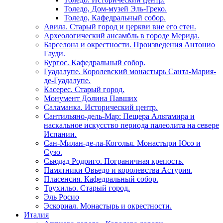
Толедо, Дом-музей Эль-Греко.
Толедо, Кафедральный собор.
Авила. Старый город и церкви вне его стен.
Археологический ансамбль в городе Мерида.
Барселона и окрестности. Произведения Антонио
Гауди.
Бургос. Кафедральный собор.
Гуадалупе. Королевский монастырь Санта-Мария-
де-Гуадалупе.
Касерес. Старый город.
Монумент Долина Павших
Саламанка. Исторический центр.
Сантильяно-дель-Мар: Пещера Альтамира и
наскальное искусство периода палеолита на севере
Испании.
Сан-Милан-де-ла-Коголья. Монастыри Юсо и
Сузо.
Сьюдад Родриго. Пограничная крепость.
Памятники Овьедо и королевства Астурия.
Пласенсия. Кафедральный собор.
Трухильо. Старый город.
Эль Росио
Эскориал. Монастырь и окрестности.
Италия