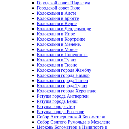
Городской совет Шарлеруа
Городской совет Экло
Колокольня в Алсте
Колокольня в Брюгге
Колокольня в Верне
Колокольня в Дендермонде
Колокольня в Ипре
Колокольня в Кортрейке
Колокольня в Менене.
Колокольня в Монсе
Колокольня в Поперинге.
Колокольня в Турнэ
Колокольня в Тюэне
Колокольня города Жамблу
Колокольня города Намюр
Колокольня города Тинен
Колокольня города Турнэ
Колокольня города Херенталс
Ратуша города Антверпен
Ратуша города Бенш
Ратуша города Лир
Ратуша города Розеларе
Собор Антверпенской Богоматери
Собор Святого Румольда в Мехелене
Церковь Богоматери в Ньивпорте и