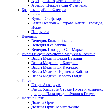
Ареццо. Исторический центр.
Ареццо. Церковь Сан-Франческо.
Брадизм в районе Флегреа
Байи
Вулкан Солфатара
Залив Неаполя - Острова Капри, Прочида,
Искья.
Поццуоли
Венеция.
Венеция. Большой канал.
Венеция и ее лагуна.
Венеция. Площадь Сан-Марко.
Виллы и сады семейства Медичи в Тоскане
Вилла Медичи делла Петрайя
Вилла Медичи ди Кареджи
Вилла Медичи ди Кастелло
Вилла Медичи Поджио-а-Кайано
Вилла Медичи Черрето Гвиди
Генуя
Генуя. Аквариум.
Генуя. Улица Ле-Страде-Нуове и комплекс
дворцов Палацци-деи-Ролли в Генуе.
Долина Орчи.
Долина Орчи.
Долина Орчи. Монтальчино.