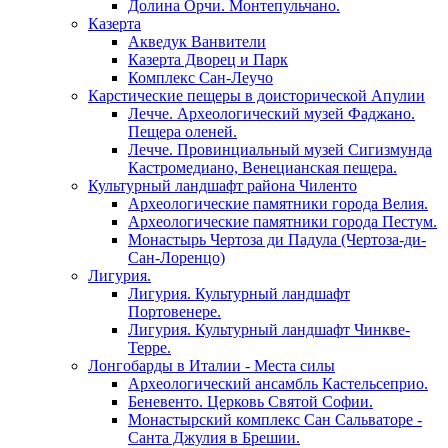
Долина Орчи. Монтепульчано.
Казерта
Акведук Ванвители
Казерта Дворец и Парк
Комплекс Сан-Леучо
Карстические пещеры в доисторической Апулии
Лечче. Археологический музей Фаджано.
Пещера оленей.
Лечче. Провинциальный музей Сигизмунда
Кастромедиано, Венецианская пещера.
Культурный ландшафт района Чиленто
Археологические памятники города Велия.
Археологические памятники города Пестум.
Монастырь Чертоза ди Падула (Чертоза-ди-
Сан-Лоренцо)
Лигурия.
Лигурия. Культурный ландшафт
Портовенере.
Лигурия. Культурный ландшафт Чинкве-
Терре.
Лонгобарды в Италии - Места силы
Археологический ансамбль Кастельсеприо.
Беневенто. Церковь Святой Софии.
Монастырский комплекс Сан Сальваторе -
Санта Джулия в Брешии.