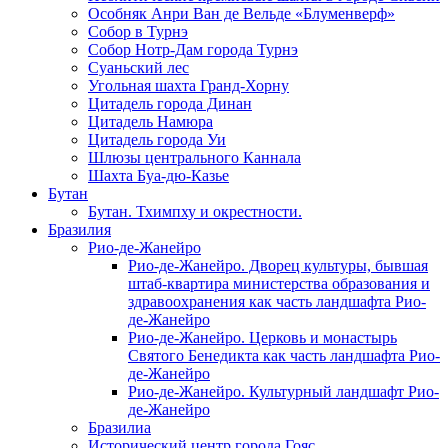
Особняк Анри Ван де Вельде «Блуменверф»
Собор в Турнэ
Собор Нотр-Дам города Турнэ
Суаньский лес
Угольная шахта Гранд-Хорну
Цитадель города Динан
Цитадель Намюра
Цитадель города Уи
Шлюзы центрального Каннала
Шахта Буа-дю-Казье
Бутан
Бутан. Тхимпху и окрестности.
Бразилия
Рио-де-Жанейро
Рио-де-Жанейро. Дворец культуры, бывшая
штаб-квартира министерства образования и
здравоохранения как часть ландшафта Рио-
де-Жанейро
Рио-де-Жанейро. Церковь и монастырь
Святого Бенедикта как часть ландшафта Рио-
де-Жанейро
Рио-де-Жанейро. Культурный ландшафт Рио-
де-Жанейро
Бразилиа
Исторический центр города Гояс