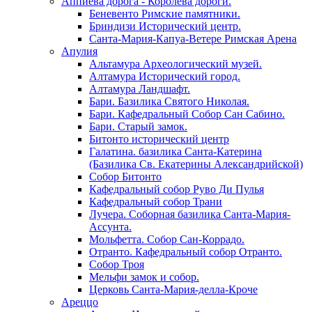
Аппиева дорога - Королева дороги.
Беневенто Римские памятники.
Бриндизи Исторический центр.
Санта-Мария-Капуа-Ветере Римская Арена
Апулия
Альтамура Археологический музей.
Алтамура Исторический город.
Алтамура Ландшафт.
Бари. Базилика Святого Николая.
Бари. Кафедральный Собор Сан Сабино.
Бари. Старый замок.
Битонто исторический центр
Галатина. базилика Санта-Катерина
(Базилика Св. Екатерины Александрийской)
Собор Битонто
Кафедральный собор Руво Ди Пулья
Кафедральный собор Трани
Лучера. Соборная базилика Санта-Мария-
Ассунта.
Мольфетта. Собор Сан-Коррадо.
Отранто. Кафедральный собор Отранто.
Собор Троя
Мельфи замок и собор.
Церковь Санта-Мария-делла-Кроче
Ареццо