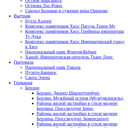
Остров Маргарита
Острова Лос-Рокес
Сьюдад Боливар и сужение реки Ориноко
Вьетнам
Бухта Халонг
Комплекс памятников Хюэ: Пагода Тхиен Му
Комплекс памятников Хюэ: Гробница императора
Ту Дука
Комплекс памятников Хюэ: Императорский город
в Хюэ
Национальный парк Фонгня-Кебанг
Ханой. Императорская цитадель Тханг Лонг.
Гватемала
Национальный парк Тикаль
Пуэрто-Барриос
Санта Элена
Германия
Берлин
Берлин. Дворец Шарлоттенбург.
Берлин. Музейный остров (Музеумсинзель).
Районы жилой застройки в стиле модерн
Берлина. Гроссзидлунг Бриц.
Районы жилой застройки в стиле модерн
Берлина. Гроссзидлунг Зименсштадт
Районы жилой застройки в стиле модерн