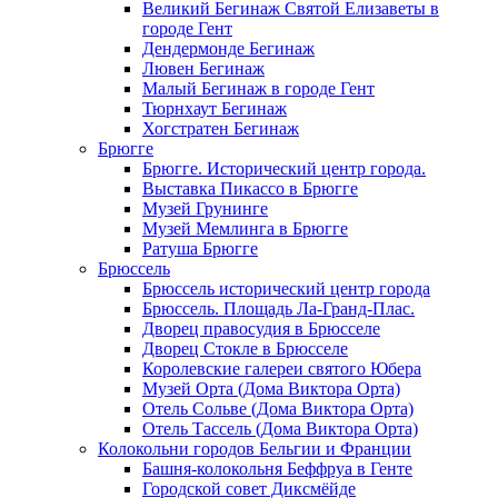
Великий Бегинаж Святой Елизаветы в
городе Гент
Дендермонде Бегинаж
Лювен Бегинаж
Малый Бегинаж в городе Гент
Тюрнхаут Бегинаж
Хогстратен Бегинаж
Брюгге
Брюгге. Исторический центр города.
Выставка Пикассо в Брюгге
Музей Грунинге
Музей Мемлинга в Брюгге
Ратуша Брюгге
Брюссель
Брюссель исторический центр города
Брюссель. Площадь Ла-Гранд-Плас.
Дворец правосудия в Брюсселе
Дворец Стокле в Брюсселе
Королевские галереи святого Юбера
Музей Орта (Дома Виктора Орта)
Отель Сольве (Дома Виктора Орта)
Отель Тассель (Дома Виктора Орта)
Колокольни городов Бельгии и Франции
Башня-колокольня Беффруа в Генте
Городской совет Диксмёйде