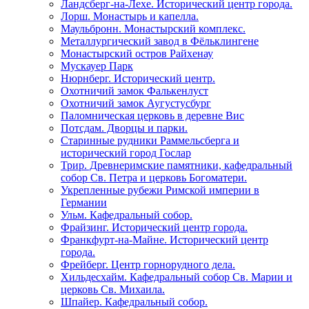
Ландсберг-на-Лехе. Исторический центр города.
Лорш. Монастырь и капелла.
Маульбронн. Монастырский комплекс.
Металлургический завод в Фёльклингене
Монастырский остров Райхенау
Мускауер Парк
Нюрнберг. Исторический центр.
Охотничий замок Фалькенлуст
Охотничий замок Аугустусбург
Паломническая церковь в деревне Вис
Потсдам. Дворцы и парки.
Старинные рудники Раммельсберга и
исторический город Гослар
Трир. Древнеримские памятники, кафедральный
собор Св. Петра и церковь Богоматери.
Укрепленные рубежи Римской империи в
Германии
Ульм. Кафедральный собор.
Фрайзинг. Исторический центр города.
Франкфурт-на-Майне. Исторический центр
города.
Фрейберг. Центр горнорудного дела.
Хильдесхайм. Кафедральный собор Cв. Марии и
церковь Св. Михаила.
Шпайер. Кафедральный собор.