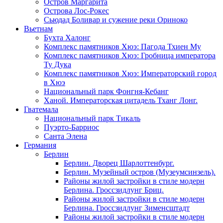
Остров Маргарита
Острова Лос-Рокес
Сьюдад Боливар и сужение реки Ориноко
Вьетнам
Бухта Халонг
Комплекс памятников Хюэ: Пагода Тхиен Му
Комплекс памятников Хюэ: Гробница императора
Ту Дука
Комплекс памятников Хюэ: Императорский город
в Хюэ
Национальный парк Фонгня-Кебанг
Ханой. Императорская цитадель Тханг Лонг.
Гватемала
Национальный парк Тикаль
Пуэрто-Барриос
Санта Элена
Германия
Берлин
Берлин. Дворец Шарлоттенбург.
Берлин. Музейный остров (Музеумсинзель).
Районы жилой застройки в стиле модерн
Берлина. Гроссзидлунг Бриц.
Районы жилой застройки в стиле модерн
Берлина. Гроссзидлунг Зименсштадт
Районы жилой застройки в стиле модерн