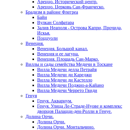
Ареццо. Исторический центр.
Ареццо. Церковь Сан-Франческо.
Брадизм в районе Флегреа
Байи
Вулкан Солфатара
Залив Неаполя - Острова Капри, Прочида,
Искья.
Поццуоли
Венеция.
Венеция. Большой канал.
Венеция и ее лагуна.
Венеция. Площадь Сан-Марко.
Виллы и сады семейства Медичи в Тоскане
Вилла Медичи делла Петрайя
Вилла Медичи ди Кареджи
Вилла Медичи ди Кастелло
Вилла Медичи Поджио-а-Кайано
Вилла Медичи Черрето Гвиди
Генуя
Генуя. Аквариум.
Генуя. Улица Ле-Страде-Нуове и комплекс
дворцов Палацци-деи-Ролли в Генуе.
Долина Орчи.
Долина Орчи.
Долина Орчи. Монтальчино.