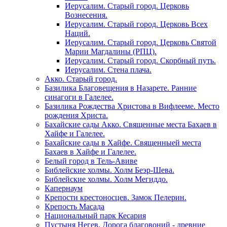
Иерусалим. Старый город. Церковь
Вознесения.
Иерусалим. Старый город. Церковь Всех
Наций.
Иерусалим. Старый город. Церковь Святой
Марии Магдалины (РПЦ).
Иерусалим. Старый город. Скорбный путь.
Иерусалим. Стена плача.
Акко. Старый город.
Базилика Благовещения в Назарете. Ранние
синагоги в Галелее.
Базилика Рождества Христова в Вифлееме. Место
рождения Христа.
Бахайские сады Акко. Священные места Бахаев в
Хайфе и Галелее.
Бахайские сады в Хайфе. Священныей места
Бахаев в Хайфе и Галелее.
Белый город в Тель-Авиве
Библейские холмы. Холм Беэр-Шева.
Библейские холмы. Холм Мегиддо.
Капернаум
Крепости крестоносцев. Замок Пелерин.
Крепость Масада
Национальный парк Кесария
Пустыня Негев. Дорога благовоний - древние