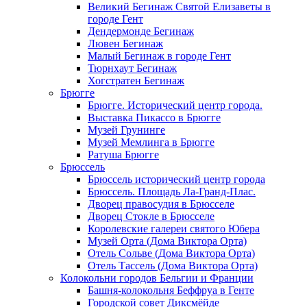
Великий Бегинаж Святой Елизаветы в
городе Гент
Дендермонде Бегинаж
Лювен Бегинаж
Малый Бегинаж в городе Гент
Тюрнхаут Бегинаж
Хогстратен Бегинаж
Брюгге
Брюгге. Исторический центр города.
Выставка Пикассо в Брюгге
Музей Грунинге
Музей Мемлинга в Брюгге
Ратуша Брюгге
Брюссель
Брюссель исторический центр города
Брюссель. Площадь Ла-Гранд-Плас.
Дворец правосудия в Брюсселе
Дворец Стокле в Брюсселе
Королевские галереи святого Юбера
Музей Орта (Дома Виктора Орта)
Отель Сольве (Дома Виктора Орта)
Отель Тассель (Дома Виктора Орта)
Колокольни городов Бельгии и Франции
Башня-колокольня Беффруа в Генте
Городской совет Диксмёйде