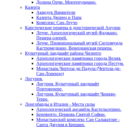
Долина Орчи. Монтепульчано.
Казерта
Акведук Ванвители
Казерта Дворец и Парк
Комплекс Сан-Леучо
Карстические пещеры в доисторической Апулии
Лечче. Археологический музей Фаджано.
Пещера оленей.
Лечче. Провинциальный музей Сигизмунда
Кастромедиано, Венецианская пещера.
Культурный ландшафт района Чиленто
Археологические памятники города Велия.
Археологические памятники города Пестум.
Монастырь Чертоза ди Падула (Чертоза-ди-
Сан-Лоренцо)
Лигурия.
Лигурия. Культурный ландшафт
Портовенере.
Лигурия. Культурный ландшафт Чинкве-
Терре.
Лонгобарды в Италии - Места силы
Археологический ансамбль Кастельсеприо.
Беневенто. Церковь Святой Софии.
Монастырский комплекс Сан Сальваторе -
Санта Джулия в Брешии.