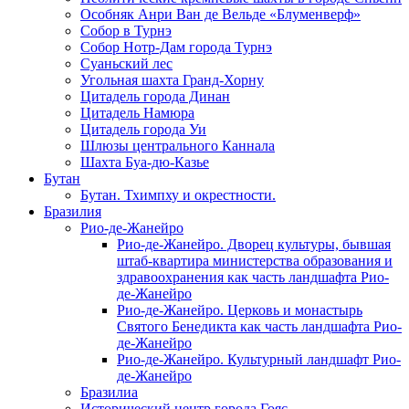
Особняк Анри Ван де Вельде «Блуменверф»
Собор в Турнэ
Собор Нотр-Дам города Турнэ
Суаньский лес
Угольная шахта Гранд-Хорну
Цитадель города Динан
Цитадель Намюра
Цитадель города Уи
Шлюзы центрального Каннала
Шахта Буа-дю-Казье
Бутан
Бутан. Тхимпху и окрестности.
Бразилия
Рио-де-Жанейро
Рио-де-Жанейро. Дворец культуры, бывшая
штаб-квартира министерства образования и
здравоохранения как часть ландшафта Рио-
де-Жанейро
Рио-де-Жанейро. Церковь и монастырь
Святого Бенедикта как часть ландшафта Рио-
де-Жанейро
Рио-де-Жанейро. Культурный ландшафт Рио-
де-Жанейро
Бразилиа
Исторический центр города Гояс