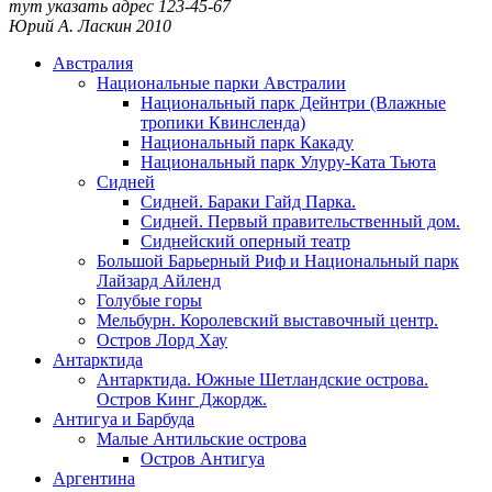
тут указать адрес
123-45-67
Юрий А. Ласкин
2010
Австралия
Национальные парки Австралии
Национальный парк Дейнтри (Влажные
тропики Квинсленда)
Национальный парк Какаду
Национальный парк Улуру-Ката Тьюта
Сидней
Сидней. Бараки Гайд Парка.
Сидней. Первый правительственный дом.
Сиднейский оперный театр
Большой Барьерный Риф и Национальный парк
Лайзард Айленд
Голубые горы
Мельбурн. Королевский выставочный центр.
Остров Лорд Хау
Антарктида
Антарктида. Южные Шетландские острова.
Остров Кинг Джордж.
Антигуа и Барбуда
Малые Антильские острова
Остров Антигуа
Аргентина