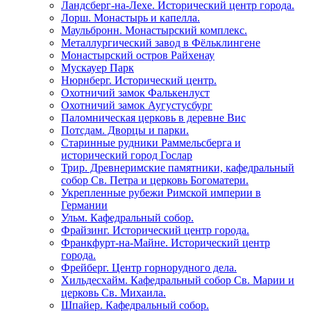
Ландсберг-на-Лехе. Исторический центр города.
Лорш. Монастырь и капелла.
Маульбронн. Монастырский комплекс.
Металлургический завод в Фёльклингене
Монастырский остров Райхенау
Мускауер Парк
Нюрнберг. Исторический центр.
Охотничий замок Фалькенлуст
Охотничий замок Аугустусбург
Паломническая церковь в деревне Вис
Потсдам. Дворцы и парки.
Старинные рудники Раммельсберга и
исторический город Гослар
Трир. Древнеримские памятники, кафедральный
собор Св. Петра и церковь Богоматери.
Укрепленные рубежи Римской империи в
Германии
Ульм. Кафедральный собор.
Фрайзинг. Исторический центр города.
Франкфурт-на-Майне. Исторический центр
города.
Фрейберг. Центр горнорудного дела.
Хильдесхайм. Кафедральный собор Cв. Марии и
церковь Св. Михаила.
Шпайер. Кафедральный собор.