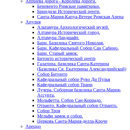
Аппиева дорога - Королева дороги.
Беневенто Римские памятники.
Бриндизи Исторический центр.
Санта-Мария-Капуа-Ветере Римская Арена
Апулия
Альтамура Археологический музей.
Алтамура Исторический город.
Алтамура Ландшафт.
Бари. Базилика Святого Николая.
Бари. Кафедральный Собор Сан Сабино.
Бари. Старый замок.
Битонто исторический центр
Галатина. базилика Санта-Катерина
(Базилика Св. Екатерины Александрийской)
Собор Битонто
Кафедральный собор Руво Ди Пулья
Кафедральный собор Трани
Лучера. Соборная базилика Санта-Мария-
Ассунта.
Мольфетта. Собор Сан-Коррадо.
Отранто. Кафедральный собор Отранто.
Собор Троя
Мельфи замок и собор.
Церковь Санта-Мария-делла-Кроче
Ареццо