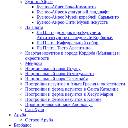
Буэнос-Айрес
Буэнос-Айрес Бока-Каминито
Буэнос-Айрес культурный ландшафт
Буэнос-Айрес Музей кораблей Сармьенто
Буэнос-Айрес-Сити Музей искусств
Ла Плата
Ла Плата, дом доктора Куручета.
Архитектурное наследие Ле Корбюзье.
Ла Плата. Кафедральный собор.
Ла Плата. Театр Аргентино.
Квартал иезуитов в городе Кордоба (Манзана) и
окрестности
Мендоса
Национальный парк Игуасу
Национальный парк Исчигуаласто
Национальный парк Талампайя
Постройки иезуитов в Альта Грасия и окрестности
Постройки и ферма иезуитов в Санта Каталине
Постройки и ферма иезуитов в Хесус Мария
Постройки и ферма иезуитов в Каройе
Провинциальный парк Аконкагуа
Сан-Хуан
Аруба
Остров Аруба
Барбадос