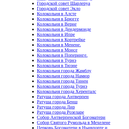
Городской совет Шарлеруа
Городской совет Экло
Колокольня в Алсте
Колокольня в Брюгге
Колокольня в Верне
Колокольня в Дендермонде
Колокольня в Ипре
Колокольня в Кортрейке
Колокольня в Менене.
Колокольня в Монсе
Колокольня в Поперинге.
Колокольня в Турнэ
Колокольня в Тюэне
Колокольня города Жамблу
Колокольня города Намюр
Колокольня города Тинен
Колокольня города Турнэ
Колокольня города Херенталс
Ратуша города Антверпен
Ратуша города Бенш
Ратуша города Лир
Ратуша города Розеларе
Собор Антверпенской Богоматери
Собор Святого Румольда в Мехелене
Церковь Богоматери в Ньивпорте и