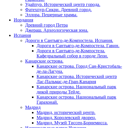
Удайпур. Исторический центр города.
Фатехпур-Сикри. Древний город.
Эллора. Пещерные храмы.
Иордания
Древний город Петра
Джераш. Археологическая зона.
Испания
Дороги в Сантьяго-де-Компостела. Испания.
Дороги в Сантьяго-де-Компостела. Гавин.
Дороги в Сантьяго-де-Компостела.
Кафедральный собор в городе Леон.
Канарские острова.
Канарские острова. Город Сан-Кристобаль-
де-ла-Лагуна.
Канарские острова. Исторический центр
Лас-Пальмас-де-Гран-Канария
Канарские острова. Национальный парк
дикой природы Тейде.
Канарские острова. Национальный парк
Гарахонай.
Мадрид
Мадрид, исторический центр.
Мадрид. Королевский дворец.
Мадрид. Музей Тиссен-Борнемисса.
Национальные парки Испании