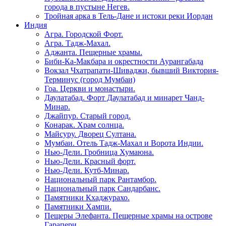
города в пустыне Негев.
Тройная арка в Тель-Дане и истоки реки Иордан
Индия
Агра. Городской Форт.
Агра. Тадж-Махал.
Аджанта. Пещерные храмы.
Биби-Ка-Макбара и окрестности Аурангабада
Вокзал Чхатрапати-Шиваджи, бывший Виктория-
Терминус (город Мумбаи)
Гоа. Церкви и монастыри.
Даулатабад. Форт Даулатабад и минарет Чанд-
Минар.
Джайпур. Старый город.
Конарак. Храм солнца.
Майсуру. Дворец Султана.
Мумбаи. Отель Тадж-Махал и Ворота Индии.
Нью-Дели. Гробница Хумаюна.
Нью-Дели. Красный форт.
Нью-Дели. Кутб-Минар.
Национальный парк Рантамбор.
Национальный парк Сандарбанс.
Памятники Кхаджурахо.
Памятники Хампи.
Пещеры Элефанта. Пещерные храмы на острове
Гарапери.