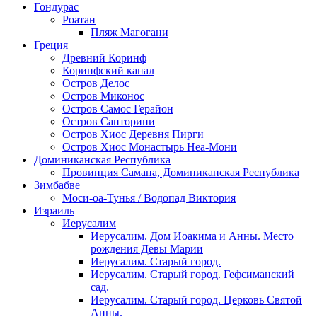
Гондурас
Роатан
Пляж Магогани
Греция
Древний Коринф
Коринфский канал
Остров Делос
Остров Миконос
Остров Самос Герайон
Остров Санторини
Остров Хиос Деревня Пирги
Остров Хиос Монастырь Неа-Мони
Доминиканская Республика
Провинция Самана, Доминиканская Республика
Зимбабве
Моси-оа-Тунья / Водопад Виктория
Израиль
Иерусалим
Иерусалим. Дом Иоакима и Анны. Место
рождения Девы Марии
Иерусалим. Старый город.
Иерусалим. Старый город. Гефсиманский
сад.
Иерусалим. Старый город. Церковь Святой
Анны.