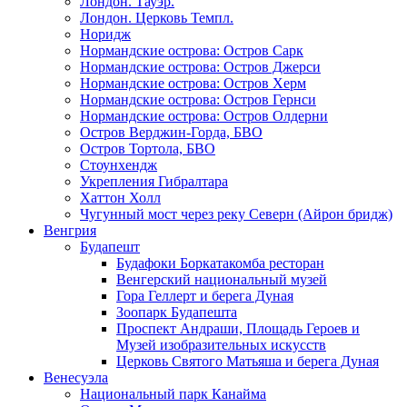
Лондон. Тауэр.
Лондон. Церковь Темпл.
Норидж
Нормандские острова: Остров Сарк
Нормандские острова: Остров Джерси
Нормандские острова: Остров Херм
Нормандские острова: Остров Гернси
Нормандские острова: Остров Олдерни
Остров Верджин-Горда, БВО
Остров Тортола, БВО
Стоунхендж
Укрепления Гибралтара
Хаттон Холл
Чугунный мост через реку Северн (Айрон бридж)
Венгрия
Будапешт
Будафоки Боркатакомба ресторан
Венгерский национальный музей
Гора Геллерт и берега Дуная
Зоопарк Будапешта
Проспект Андраши, Площадь Героев и
Музей изобразительных искусств
Церковь Святого Матьяша и берега Дуная
Венесуэла
Национальный парк Канайма