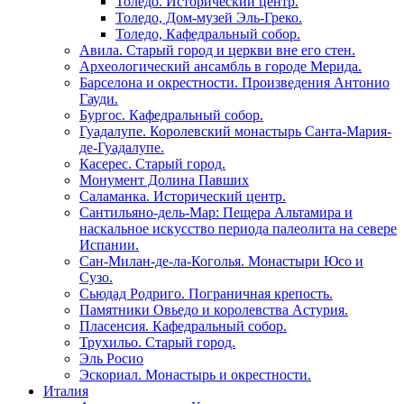
Толедо. Исторический центр.
Толедо, Дом-музей Эль-Греко.
Толедо, Кафедральный собор.
Авила. Старый город и церкви вне его стен.
Археологический ансамбль в городе Мерида.
Барселона и окрестности. Произведения Антонио
Гауди.
Бургос. Кафедральный собор.
Гуадалупе. Королевский монастырь Санта-Мария-
де-Гуадалупе.
Касерес. Старый город.
Монумент Долина Павших
Саламанка. Исторический центр.
Сантильяно-дель-Мар: Пещера Альтамира и
наскальное искусство периода палеолита на севере
Испании.
Сан-Милан-де-ла-Коголья. Монастыри Юсо и
Сузо.
Сьюдад Родриго. Пограничная крепость.
Памятники Овьедо и королевства Астурия.
Пласенсия. Кафедральный собор.
Трухильо. Старый город.
Эль Росио
Эскориал. Монастырь и окрестности.
Италия