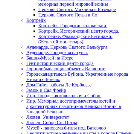
мемориал первой мировой войны
Церковь Святого Михаила в Розеларе
Церковь Святого Петра в Ло
Кортрейк
Кортрейк. Городские колокольни.
Кортрейк. Исторический центр города.
Кортрейке. Фламандские Бегинажи.
(Женский монастырь)
Ауденарде. Церковь Святого Вальбурга
Ауденарде. Городская ратуша.
Башня-Музей на Изере
Гент исторический центр города
Горнодобывающие объекты Валлонии
Городская цитадель Буйона. Укрепленные города
Нижних Земель.
Дом Гийет работы Ле Корбюзье
Замок и Сад Фрейр
Ипр. Городская колокольня и Собор.
Ипр. Мемориал достопримечательностей и
архитектурных памятников Великой Войны в
Западной Бельгии
Лювен. Университет
Лювен. Собор Св. Петра
Музей - панорама битвы под Ватерлоо
Неолитические кремневые шахты в городе Спьенн