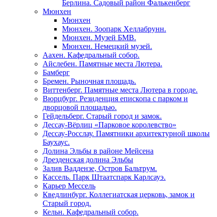
Берлина. Садовый район Фалькенберг
Мюнхен
Мюнхен
Мюнхен. Зоопарк Хеллабрунн.
Мюнхен. Музей БМВ.
Мюнхен. Немецкий музей.
Аахен. Кафедральный собор.
Айслебен. Памятные места Лютера.
Бамберг
Бремен. Рыночная площадь.
Виттенберг. Памятные места Лютера в городе.
Вюрцбург. Резиденция епископа с парком и
дворцовой площадью.
Гейдельберг. Старый город и замок.
Дессау-Вёрлиц «Парковое королевство»
Дессау-Росслау. Памятники архитектурной школы
Баухаус.
Долина Эльбы в районе Мейсена
Дрезденская долина Эльбы
Залив Ваддензе, Остров Бальтрум.
Кассель. Парк Штаатспарк Карлсауэ.
Карьер Мессель
Кведлинбург. Коллегиатская церковь, замок и
Старый город.
Кельн. Кафедральный собор.