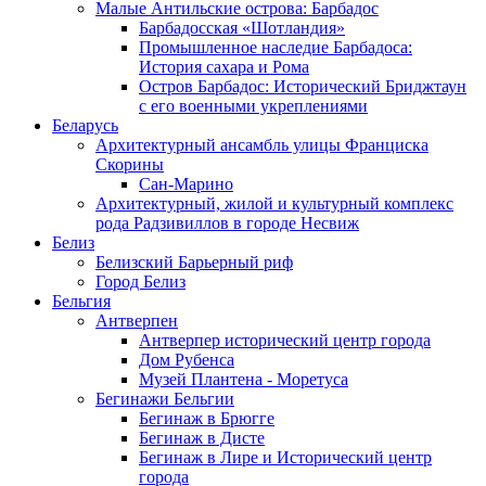
Малые Антильские острова: Барбадос
Барбадосская «Шотландия»
Промышленное наследие Барбадоса:
История сахара и Рома
Остров Барбадос: Исторический Бриджтаун
с его военными укреплениями
Беларусь
Архитектурный ансамбль улицы Франциска
Скорины
Сан-Марино
Архитектурный, жилой и культурный комплекс
рода Радзивиллов в городе Несвиж
Белиз
Белизский Барьерный риф
Город Белиз
Бельгия
Антверпен
Антверпер исторический центр города
Дом Рубенса
Музей Плантена - Моретуса
Бегинажи Бельгии
Бегинаж в Брюгге
Бегинаж в Дисте
Бегинаж в Лире и Исторический центр
города