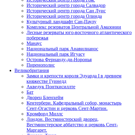
Исторический центр города Салвадор
Исторический центр города Сан Луис
Исторический центр города Олинда
Культурный ландшафт Сан-Паулу
Комплекс резерватов Центральной Амазонии
Лесные резерваты юго-восточного атлантического
побережья
Манаус
Национальный парк Анавилианос
Национальный парк Игуасу
Острова Фернанду-ди-Норонья
Пиренополис
Великобритания
Замки и крепости короля Эдуарда I в древнем
княжестве Гуинедд
Акведук Понткисиллте
Бат
Дворец Бленхейм
Кентербери. Кафедральный собор, монастырь
Сент-Огастин и церковь Сент-Мартин.
Кромфорд Миллс
Лондон. Вестминстерский дворец,
Вестминстерское аббатство и церковь Cент-
Маргарет.