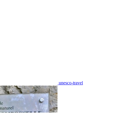
unesco-travel