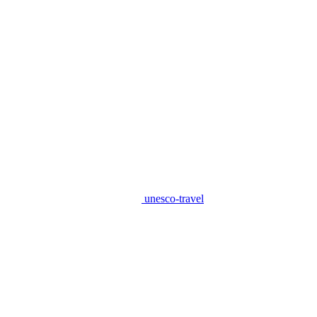
unesco-travel