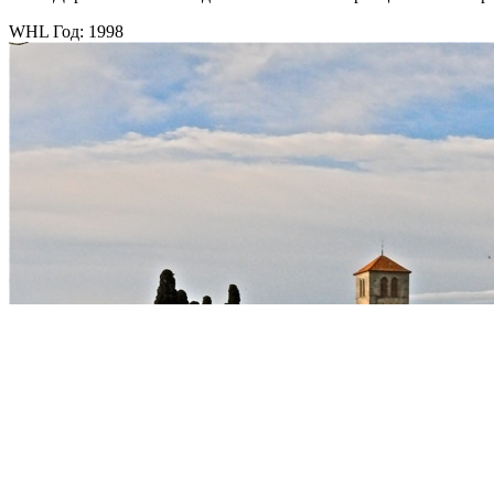
WHL Год: 1998