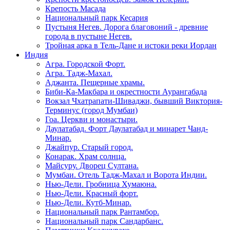
Крепость Масада
Национальный парк Кесария
Пустыня Негев. Дорога благовоний - древние
города в пустыне Негев.
Тройная арка в Тель-Дане и истоки реки Иордан
Индия
Агра. Городской Форт.
Агра. Тадж-Махал.
Аджанта. Пещерные храмы.
Биби-Ка-Макбара и окрестности Аурангабада
Вокзал Чхатрапати-Шиваджи, бывший Виктория-
Терминус (город Мумбаи)
Гоа. Церкви и монастыри.
Даулатабад. Форт Даулатабад и минарет Чанд-
Минар.
Джайпур. Старый город.
Конарак. Храм солнца.
Майсуру. Дворец Султана.
Мумбаи. Отель Тадж-Махал и Ворота Индии.
Нью-Дели. Гробница Хумаюна.
Нью-Дели. Красный форт.
Нью-Дели. Кутб-Минар.
Национальный парк Рантамбор.
Национальный парк Сандарбанс.