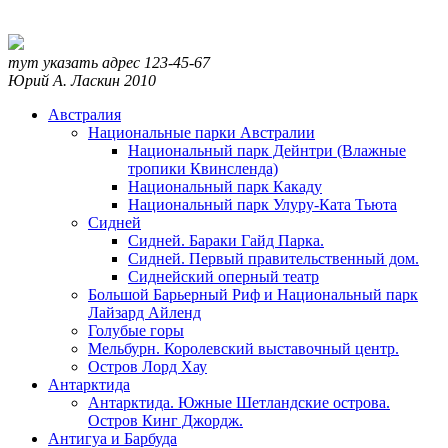
тут указать адрес
123-45-67
Юрий А. Ласкин
2010
Австралия
Национальные парки Австралии
Национальный парк Дейнтри (Влажные
тропики Квинсленда)
Национальный парк Какаду
Национальный парк Улуру-Ката Тьюта
Сидней
Сидней. Бараки Гайд Парка.
Сидней. Первый правительственный дом.
Сиднейский оперный театр
Большой Барьерный Риф и Национальный парк
Лайзард Айленд
Голубые горы
Мельбурн. Королевский выставочный центр.
Остров Лорд Хау
Антарктида
Антарктида. Южные Шетландские острова.
Остров Кинг Джордж.
Антигуа и Барбуда