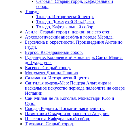
Сеговия. Старый город. Кафедральный
собор.
Толедо
Толедо. Исторический центр.
Толедо, Дом-музей Эль-Греко.
Толедо, Кафедральный собор.
Авила. Старый город и церкви вне его стен.
Археологический ансамбль в городе Мерида.
Барселона и окрестности. Произведения Антонио
Гауди.
Бургос. Кафедральный собор.
Гуадалупе. Королевский монастырь Санта-Мария-
де-Гуадалупе.
Касерес. Старый город.
Монумент Долина Павших
Саламанка. Исторический центр.
Сантильяно-дель-Мар: Пещера Альтамира и
наскальное искусство периода палеолита на севере
Испании.
Сан-Милан-де-ла-Коголья. Монастыри Юсо и
Сузо.
Сьюдад Родриго. Пограничная крепость.
Памятники Овьедо и королевства Астурия.
Пласенсия. Кафедральный собор.
Трухильо. Старый город.