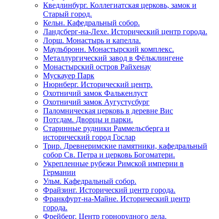
Кведлинбург. Коллегиатская церковь, замок и
Старый город.
Кельн. Кафедральный собор.
Ландсберг-на-Лехе. Исторический центр города.
Лорш. Монастырь и капелла.
Маульбронн. Монастырский комплекс.
Металлургический завод в Фёльклингене
Монастырский остров Райхенау
Мускауер Парк
Нюрнберг. Исторический центр.
Охотничий замок Фалькенлуст
Охотничий замок Аугустусбург
Паломническая церковь в деревне Вис
Потсдам. Дворцы и парки.
Старинные рудники Раммельсберга и
исторический город Гослар
Трир. Древнеримские памятники, кафедральный
собор Св. Петра и церковь Богоматери.
Укрепленные рубежи Римской империи в
Германии
Ульм. Кафедральный собор.
Фрайзинг. Исторический центр города.
Франкфурт-на-Майне. Исторический центр
города.
Фрейберг. Центр горнорудного дела.