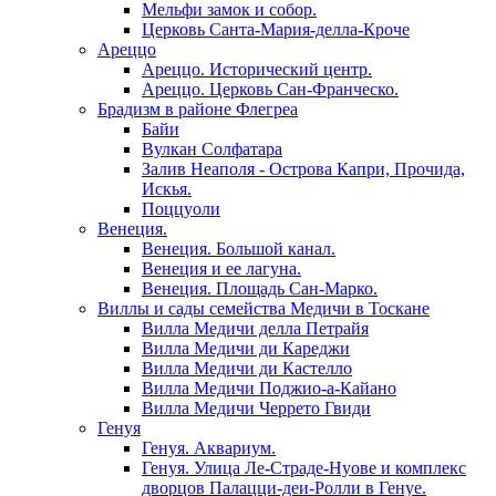
Мельфи замок и собор.
Церковь Санта-Мария-делла-Кроче
Ареццо
Ареццо. Исторический центр.
Ареццо. Церковь Сан-Франческо.
Брадизм в районе Флегреа
Байи
Вулкан Солфатара
Залив Неаполя - Острова Капри, Прочида,
Искья.
Поццуоли
Венеция.
Венеция. Большой канал.
Венеция и ее лагуна.
Венеция. Площадь Сан-Марко.
Виллы и сады семейства Медичи в Тоскане
Вилла Медичи делла Петрайя
Вилла Медичи ди Кареджи
Вилла Медичи ди Кастелло
Вилла Медичи Поджио-а-Кайано
Вилла Медичи Черрето Гвиди
Генуя
Генуя. Аквариум.
Генуя. Улица Ле-Страде-Нуове и комплекс
дворцов Палацци-деи-Ролли в Генуе.