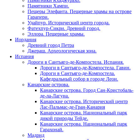
Памятники Кхаджурахо.
Памятники Хампи.
Пещеры Элефанта. Пещерные храмы на острове
Гарапери.
Удайпур. Исторический центр города.
Фатехпур-Сикри. Древний город.
Эллора. Пещерные храмы.
Иордания
Древний город Петра
Джераш. Археологическая зона.
Испания
Дороги в Сантьяго-де-Компостела. Испания.
Дороги в Сантьяго-де-Компостела. Гавин.
Дороги в Сантьяго-де-Компостела.
Кафедральный собор в городе Леон.
Канарские острова.
Канарские острова. Город Сан-Кристобаль-
де-ла-Лагуна.
Канарские острова. Исторический центр
Лас-Пальмас-де-Гран-Канария
Канарские острова. Национальный парк
дикой природы Тейде.
Канарские острова. Национальный парк
Гарахонай.
Мадрид