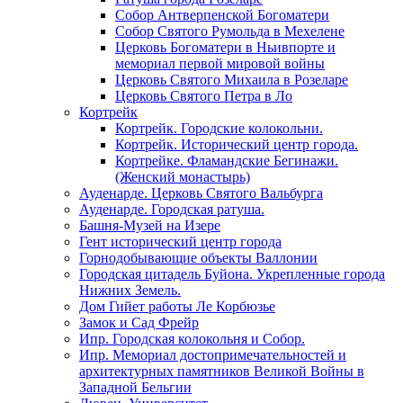
Собор Антверпенской Богоматери
Собор Святого Румольда в Мехелене
Церковь Богоматери в Ньивпорте и
мемориал первой мировой войны
Церковь Святого Михаила в Розеларе
Церковь Святого Петра в Ло
Кортрейк
Кортрейк. Городские колокольни.
Кортрейк. Исторический центр города.
Кортрейке. Фламандские Бегинажи.
(Женский монастырь)
Ауденарде. Церковь Святого Вальбурга
Ауденарде. Городская ратуша.
Башня-Музей на Изере
Гент исторический центр города
Горнодобывающие объекты Валлонии
Городская цитадель Буйона. Укрепленные города
Нижних Земель.
Дом Гийет работы Ле Корбюзье
Замок и Сад Фрейр
Ипр. Городская колокольня и Собор.
Ипр. Мемориал достопримечательностей и
архитектурных памятников Великой Войны в
Западной Бельгии