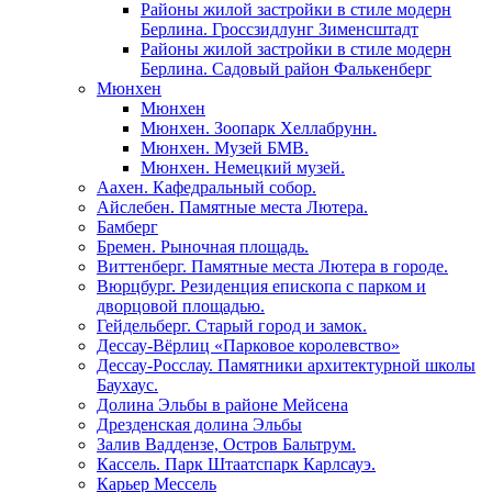
Районы жилой застройки в стиле модерн
Берлина. Гроссзидлунг Зименсштадт
Районы жилой застройки в стиле модерн
Берлина. Садовый район Фалькенберг
Мюнхен
Мюнхен
Мюнхен. Зоопарк Хеллабрунн.
Мюнхен. Музей БМВ.
Мюнхен. Немецкий музей.
Аахен. Кафедральный собор.
Айслебен. Памятные места Лютера.
Бамберг
Бремен. Рыночная площадь.
Виттенберг. Памятные места Лютера в городе.
Вюрцбург. Резиденция епископа с парком и
дворцовой площадью.
Гейдельберг. Старый город и замок.
Дессау-Вёрлиц «Парковое королевство»
Дессау-Росслау. Памятники архитектурной школы
Баухаус.
Долина Эльбы в районе Мейсена
Дрезденская долина Эльбы
Залив Ваддензе, Остров Бальтрум.
Кассель. Парк Штаатспарк Карлсауэ.
Карьер Мессель