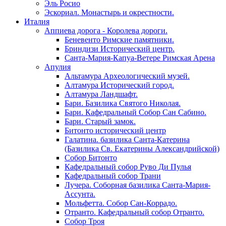
Эль Росио
Эскориал. Монастырь и окрестности.
Италия
Аппиева дорога - Королева дороги.
Беневенто Римские памятники.
Бриндизи Исторический центр.
Санта-Мария-Капуа-Ветере Римская Арена
Апулия
Альтамура Археологический музей.
Алтамура Исторический город.
Алтамура Ландшафт.
Бари. Базилика Святого Николая.
Бари. Кафедральный Собор Сан Сабино.
Бари. Старый замок.
Битонто исторический центр
Галатина. базилика Санта-Катерина
(Базилика Св. Екатерины Александрийской)
Собор Битонто
Кафедральный собор Руво Ди Пулья
Кафедральный собор Трани
Лучера. Соборная базилика Санта-Мария-
Ассунта.
Мольфетта. Собор Сан-Коррадо.
Отранто. Кафедральный собор Отранто.
Собор Троя