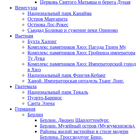
Церковь Святого Матьяша и берега Дуная
Венесуэла
Национальный парк Канайма
Остров Маргарита
Острова Лос-Рокес
Сьюдад Боливар и сужение реки Ориноко
Вьетнам
Бухта Халонг
Комплекс памятников Хюэ: Пагода Тхиен Му
Комплекс памятников Хюэ: Гробница императора
Ту Дука
Комплекс памятников Хюэ: Императорский город
в Хюэ
Национальный парк Фонгня-Кебанг
Ханой. Императорская цитадель Тханг Лонг.
Гватемала
Национальный парк Тикаль
Пуэрто-Барриос
Санта Элена
Германия
Берлин
Берлин. Дворец Шарлоттенбург.
Берлин. Музейный остров (Музеумсинзель).
Районы жилой застройки в стиле модерн
Берлина. Гроссзидлунг Бриц.