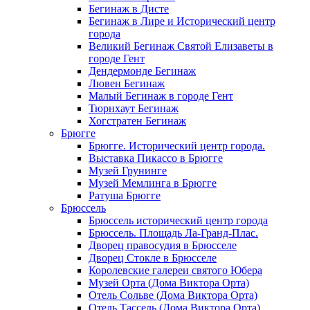
Бегинаж в Дисте
Бегинаж в Лире и Исторический центр
города
Великий Бегинаж Святой Елизаветы в
городе Гент
Дендермонде Бегинаж
Лювен Бегинаж
Малый Бегинаж в городе Гент
Тюрнхаут Бегинаж
Хогстратен Бегинаж
Брюгге
Брюгге. Исторический центр города.
Выставка Пикассо в Брюгге
Музей Грунинге
Музей Мемлинга в Брюгге
Ратуша Брюгге
Брюссель
Брюссель исторический центр города
Брюссель. Площадь Ла-Гранд-Плас.
Дворец правосудия в Брюсселе
Дворец Стокле в Брюсселе
Королевские галереи святого Юбера
Музей Орта (Дома Виктора Орта)
Отель Сольве (Дома Виктора Орта)
Отель Тассель (Дома Виктора Орта)