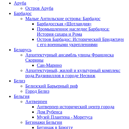
Аруба
Остров Аруба
Барбадос
Малые Антильские острова: Барбадос
Барбадосская «Шотландия»
Промышленное наследие Барбадоса:
История сахара и Рома
Остров Барбадос: Исторический Бриджтаун
с его военными укреплениями
Беларусь
Архитектурный ансамбль улицы Франциска
Скорины
Сан-Марино
Архитектурный, жилой и культурный комплекс
рода Радзивиллов в городе Несвиж
Белиз
Белизский Барьерный риф
Город Белиз
Бельгия
Антверпен
Антверпер исторический центр города
Дом Рубенса
Музей Плантена - Моретуса
Бегинажи Бельгии
Бегинаж в Брюгге