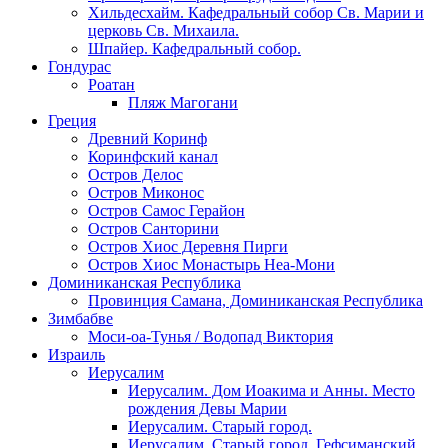
Хильдесхайм. Кафедральный собор Cв. Марии и
церковь Св. Михаила.
Шпайер. Кафедральный собор.
Гондурас
Роатан
Пляж Магогани
Греция
Древний Коринф
Коринфский канал
Остров Делос
Остров Миконос
Остров Самос Герайон
Остров Санторини
Остров Хиос Деревня Пирги
Остров Хиос Монастырь Неа-Мони
Доминиканская Республика
Провинция Самана, Доминиканская Республика
Зимбабве
Моси-оа-Тунья / Водопад Виктория
Израиль
Иерусалим
Иерусалим. Дом Иоакима и Анны. Место
рождения Девы Марии
Иерусалим. Старый город.
Иерусалим. Старый город. Гефсиманский