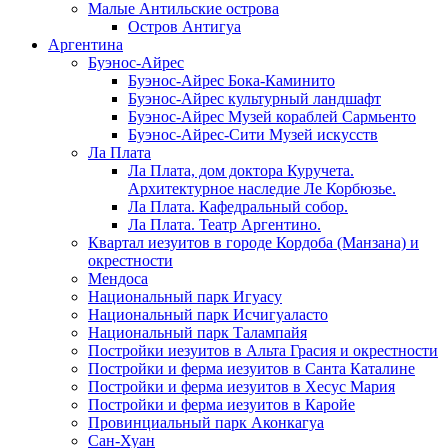
Малые Антильские острова
Остров Антигуа
Аргентина
Буэнос-Айрес
Буэнос-Айрес Бока-Каминито
Буэнос-Айрес культурный ландшафт
Буэнос-Айрес Музей кораблей Сармьенто
Буэнос-Айрес-Сити Музей искусств
Ла Плата
Ла Плата, дом доктора Куручета.
Архитектурное наследие Ле Корбюзье.
Ла Плата. Кафедральный собор.
Ла Плата. Театр Аргентино.
Квартал иезуитов в городе Кордоба (Манзана) и
окрестности
Мендоса
Национальный парк Игуасу
Национальный парк Исчигуаласто
Национальный парк Талампайя
Постройки иезуитов в Альта Грасия и окрестности
Постройки и ферма иезуитов в Санта Каталине
Постройки и ферма иезуитов в Хесус Мария
Постройки и ферма иезуитов в Каройе
Провинциальный парк Аконкагуа
Сан-Хуан