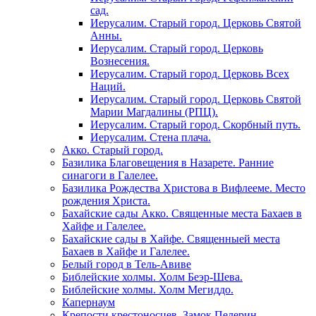
сад.
Иерусалим. Старый город. Церковь Святой
Анны.
Иерусалим. Старый город. Церковь
Вознесения.
Иерусалим. Старый город. Церковь Всех
Наций.
Иерусалим. Старый город. Церковь Святой
Марии Магдалины (РПЦ).
Иерусалим. Старый город. Скорбный путь.
Иерусалим. Стена плача.
Акко. Старый город.
Базилика Благовещения в Назарете. Ранние
синагоги в Галелее.
Базилика Рождества Христова в Вифлееме. Место
рождения Христа.
Бахайские сады Акко. Священные места Бахаев в
Хайфе и Галелее.
Бахайские сады в Хайфе. Священныей места
Бахаев в Хайфе и Галелее.
Белый город в Тель-Авиве
Библейские холмы. Холм Беэр-Шева.
Библейские холмы. Холм Мегиддо.
Капернаум
Крепости крестоносцев. Замок Пелерин.