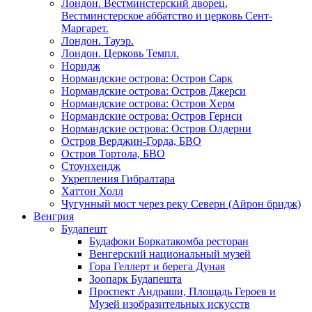
Лондон. Вестминстерский дворец,
Вестминстерское аббатство и церковь Cент-
Маргарет.
Лондон. Тауэр.
Лондон. Церковь Темпл.
Норидж
Нормандские острова: Остров Сарк
Нормандские острова: Остров Джерси
Нормандские острова: Остров Херм
Нормандские острова: Остров Гернси
Нормандские острова: Остров Олдерни
Остров Верджин-Горда, БВО
Остров Тортола, БВО
Стоунхендж
Укрепления Гибралтара
Хаттон Холл
Чугунный мост через реку Северн (Айрон бридж)
Венгрия
Будапешт
Будафоки Боркатакомба ресторан
Венгерский национальный музей
Гора Геллерт и берега Дуная
Зоопарк Будапешта
Проспект Андраши, Площадь Героев и
Музей изобразительных искусств