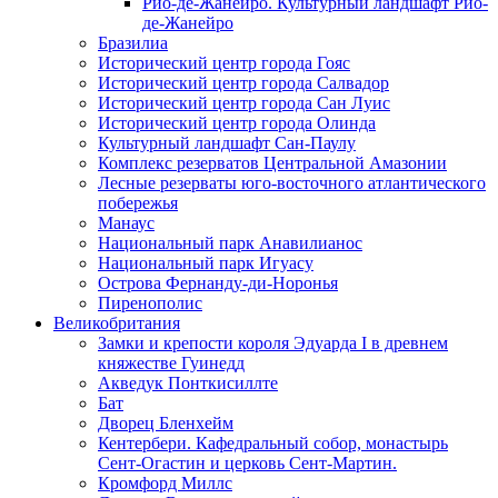
Рио-де-Жанейро. Культурный ландшафт Рио-
де-Жанейро
Бразилиа
Исторический центр города Гояс
Исторический центр города Салвадор
Исторический центр города Сан Луис
Исторический центр города Олинда
Культурный ландшафт Сан-Паулу
Комплекс резерватов Центральной Амазонии
Лесные резерваты юго-восточного атлантического
побережья
Манаус
Национальный парк Анавилианос
Национальный парк Игуасу
Острова Фернанду-ди-Норонья
Пиренополис
Великобритания
Замки и крепости короля Эдуарда I в древнем
княжестве Гуинедд
Акведук Понткисиллте
Бат
Дворец Бленхейм
Кентербери. Кафедральный собор, монастырь
Сент-Огастин и церковь Сент-Мартин.
Кромфорд Миллс