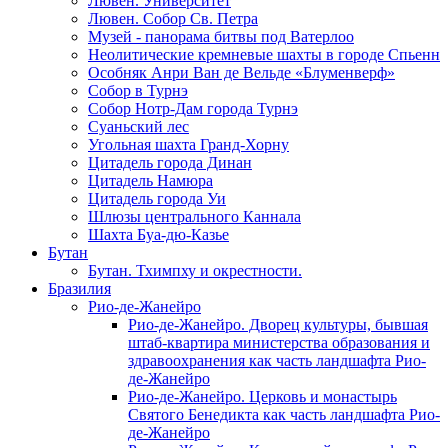
Лювен. Университет
Лювен. Собор Св. Петра
Музей - панорама битвы под Ватерлоо
Неолитические кремневые шахты в городе Спьенн
Особняк Анри Ван де Вельде «Блуменверф»
Собор в Турнэ
Собор Нотр-Дам города Турнэ
Суаньский лес
Угольная шахта Гранд-Хорну
Цитадель города Динан
Цитадель Намюра
Цитадель города Уи
Шлюзы центрального Каннала
Шахта Буа-дю-Казье
Бутан
Бутан. Тхимпху и окрестности.
Бразилия
Рио-де-Жанейро
Рио-де-Жанейро. Дворец культуры, бывшая
штаб-квартира министерства образования и
здравоохранения как часть ландшафта Рио-
де-Жанейро
Рио-де-Жанейро. Церковь и монастырь
Святого Бенедикта как часть ландшафта Рио-
де-Жанейро