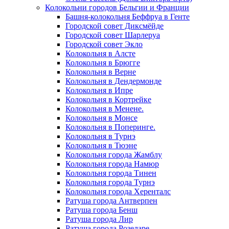
Колокольни городов Бельгии и Франции
Башня-колокольня Беффруа в Генте
Городской совет Диксмёйде
Городской совет Шарлеруа
Городской совет Экло
Колокольня в Алсте
Колокольня в Брюгге
Колокольня в Верне
Колокольня в Дендермонде
Колокольня в Ипре
Колокольня в Кортрейке
Колокольня в Менене.
Колокольня в Монсе
Колокольня в Поперинге.
Колокольня в Турнэ
Колокольня в Тюэне
Колокольня города Жамблу
Колокольня города Намюр
Колокольня города Тинен
Колокольня города Турнэ
Колокольня города Херенталс
Ратуша города Антверпен
Ратуша города Бенш
Ратуша города Лир
Ратуша города Розеларе