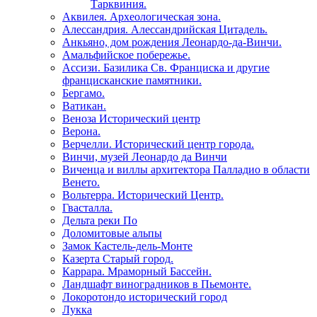
Тарквиния.
Аквилея. Археологическая зона.
Алессандрия. Алессандрийская Цитадель.
Анкьяно, дом рождения Леонардо-да-Винчи.
Амальфийское побережье.
Ассизи. Базилика Св. Франциска и другие
францисканские памятники.
Бергамо.
Ватикан.
Веноза Исторический центр
Верона.
Верчелли. Исторический центр города.
Винчи, музей Леонардо да Винчи
Виченца и виллы архитектора Палладио в области
Венето.
Вольтерра. Исторический Центр.
Гвасталла.
Дельта реки По
Доломитовые альпы
Замок Кастель-дель-Монте
Казерта Старый город.
Каррара. Мраморный Бассейн.
Ландшафт виноградников в Пьемонте.
Локоротондо исторический город
Лукка