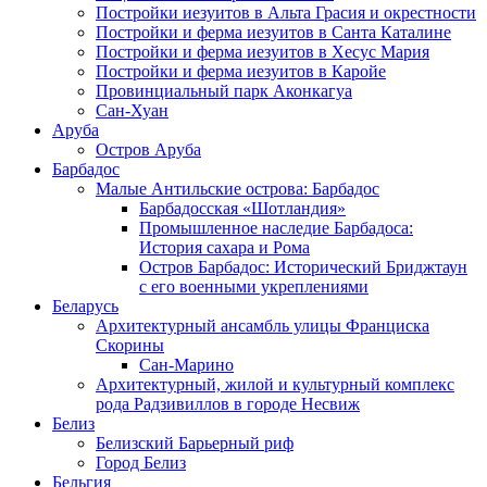
Постройки иезуитов в Альта Грасия и окрестности
Постройки и ферма иезуитов в Санта Каталине
Постройки и ферма иезуитов в Хесус Мария
Постройки и ферма иезуитов в Каройе
Провинциальный парк Аконкагуа
Сан-Хуан
Аруба
Остров Аруба
Барбадос
Малые Антильские острова: Барбадос
Барбадосская «Шотландия»
Промышленное наследие Барбадоса:
История сахара и Рома
Остров Барбадос: Исторический Бриджтаун
с его военными укреплениями
Беларусь
Архитектурный ансамбль улицы Франциска
Скорины
Сан-Марино
Архитектурный, жилой и культурный комплекс
рода Радзивиллов в городе Несвиж
Белиз
Белизский Барьерный риф
Город Белиз
Бельгия