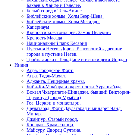
Бахаев в Хайфе и Галелее.
Белый город в Тель-Авиве
Библейские холмы. Холм Беэр-Шева.
Библейские холмы. Холм Мегиддо.
Капернаум
Крепости крестоносцев. Замок Пелерин.
Крепость Масада
Национальный парк Кесария
Пустыня Негев. Дорога благовоний - древние
города в пустыне Негев.
Тройная арка в Тель-Дане и истоки реки Иордан
Индия
Агра. Городской Форт.
Агра. Тадж-Махал.
Аджанта. Пещерные храмы.
Биби-Ка-Макбара и окрестности Аурангабада
Вокзал Чхатрапати-Шиваджи, бывший Виктория-
Терминус (город Мумбаи)
Гоа. Церкви и монастыри.
Даулатабад. Форт Даулатабад и минарет Чанд-
Минар.
Джайпур. Старый город.
Конарак. Храм солнца.
Майсуру. Дворец Султана.