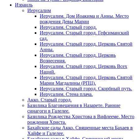
Израиль
Иерусалим
Иерусалим. Дом Иоакима и Анны. Место
рождения Девы Марии
Иерусалим. Старый город.
Иерусалим. Старый город. Гефсиманский
сад.
Иерусалим. Старый город. Церковь Святой
Анны.
Иерусалим. Старый город. Церковь
Вознесения.
Иерусалим. Старый город. Церковь Всех
Наций.
Иерусалим. Старый город. Церковь Святой
Марии Магдалины (РПЦ).
Иерусалим. Старый город. Скорбный путь.
Иерусалим. Стена плача.
Акко. Старый город.
Базилика Благовещения в Назарете. Ранние
синагоги в Галелее.
Базилика Рождества Христова в Вифлееме. Место
рождения Христа.
Бахайские сады Акко. Священные места Бахаев в
Хайфе и Галелее.
Бахайские сады в Хайфе. Священныей места