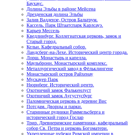
Баухаус.
Долина Эльбы в районе Мейсена
Дрезденская долина Эльбы
Залив Ваддензе, Остров Бальтрум.
Кассель. Парк Штаатспарк Карлсауэ.
Карьер Мессель
Кведлинбург. Коллегиатская церковь, замок и
Старый город.
Кельн. Кафедральный собор.
Ландсберг-на-Лехе. Исторический центр города.
Лорш. Монастырь и капелла.
Маульбронн. Монастырский комплекс.
Металлургический завод в Фёльклингене
Монастырский остров Райхенау
Мускауер Парк
Нюрнберг. Исторический центр.
Охотничий замок Фалькенлуст
Охотничий замок Аугустусбург
Паломническая церковь в деревне Вис
Потсдам. Дворцы и парки.
Старинные рудники Раммельсберга и
исторический город Гослар
Трир. Древнеримские памятники, кафедральный
собор Св. Петра и церковь Богоматери.
Укрепленные рубежи Римской империи в