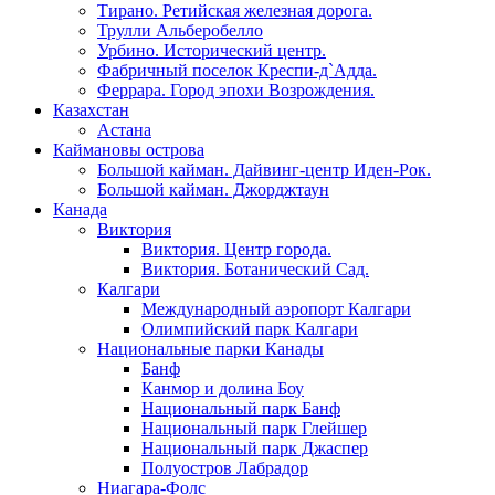
Тирано. Ретийская железная дорога.
Трулли Альберобелло
Урбино. Исторический центр.
Фабричный поселок Креспи-д`Адда.
Феррара. Город эпохи Возрождения.
Казахстан
Астана
Каймановы острова
Большой кайман. Дайвинг-центр Иден-Рок.
Большой кайман. Джорджтаун
Канада
Виктория
Виктория. Центр города.
Виктория. Ботанический Сад.
Калгари
Международный аэропорт Калгари
Олимпийский парк Калгари
Национальные парки Канады
Банф
Канмор и долина Боу
Национальный парк Банф
Национальный парк Глейшер
Национальный парк Джаспер
Полуостров Лабрадор
Ниагара-Фолс