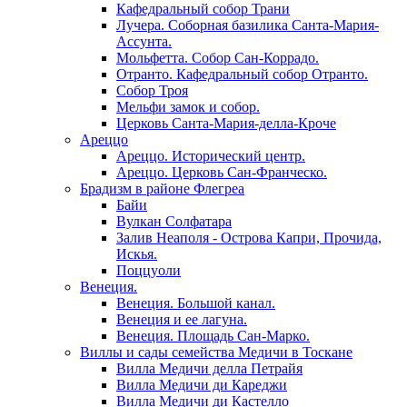
Кафедральный собор Трани
Лучера. Соборная базилика Санта-Мария-
Ассунта.
Мольфетта. Собор Сан-Коррадо.
Отранто. Кафедральный собор Отранто.
Собор Троя
Мельфи замок и собор.
Церковь Санта-Мария-делла-Кроче
Ареццо
Ареццо. Исторический центр.
Ареццо. Церковь Сан-Франческо.
Брадизм в районе Флегреа
Байи
Вулкан Солфатара
Залив Неаполя - Острова Капри, Прочида,
Искья.
Поццуоли
Венеция.
Венеция. Большой канал.
Венеция и ее лагуна.
Венеция. Площадь Сан-Марко.
Виллы и сады семейства Медичи в Тоскане
Вилла Медичи делла Петрайя
Вилла Медичи ди Кареджи
Вилла Медичи ди Кастелло