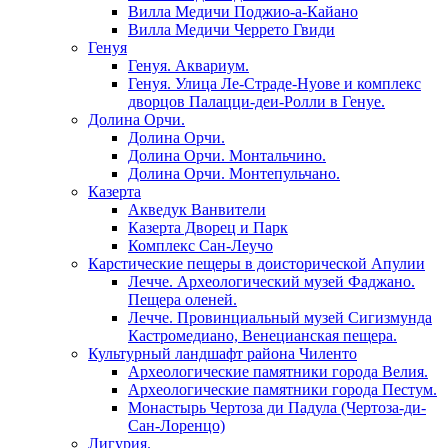
Вилла Медичи Поджио-а-Кайано
Вилла Медичи Черрето Гвиди
Генуя
Генуя. Аквариум.
Генуя. Улица Ле-Страде-Нуове и комплекс
дворцов Палацци-деи-Ролли в Генуе.
Долина Орчи.
Долина Орчи.
Долина Орчи. Монтальчино.
Долина Орчи. Монтепульчано.
Казерта
Акведук Ванвители
Казерта Дворец и Парк
Комплекс Сан-Леучо
Карстические пещеры в доисторической Апулии
Лечче. Археологический музей Фаджано.
Пещера оленей.
Лечче. Провинциальный музей Сигизмунда
Кастромедиано, Венецианская пещера.
Культурный ландшафт района Чиленто
Археологические памятники города Велия.
Археологические памятники города Пестум.
Монастырь Чертоза ди Падула (Чертоза-ди-
Сан-Лоренцо)
Лигурия.