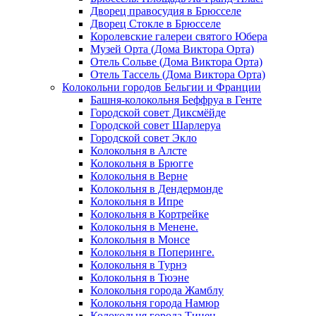
Дворец правосудия в Брюсселе
Дворец Стокле в Брюсселе
Королевские галереи святого Юбера
Музей Орта (Дома Виктора Орта)
Отель Сольве (Дома Виктора Орта)
Отель Тассель (Дома Виктора Орта)
Колокольни городов Бельгии и Франции
Башня-колокольня Беффруа в Генте
Городской совет Диксмёйде
Городской совет Шарлеруа
Городской совет Экло
Колокольня в Алсте
Колокольня в Брюгге
Колокольня в Верне
Колокольня в Дендермонде
Колокольня в Ипре
Колокольня в Кортрейке
Колокольня в Менене.
Колокольня в Монсе
Колокольня в Поперинге.
Колокольня в Турнэ
Колокольня в Тюэне
Колокольня города Жамблу
Колокольня города Намюр
Колокольня города Тинен