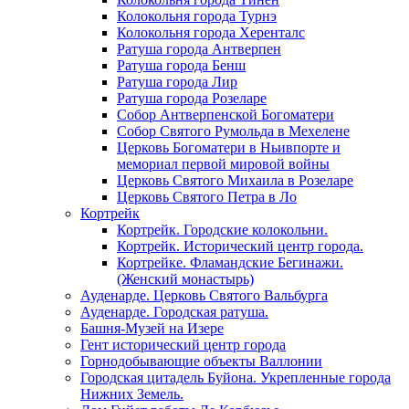
Колокольня города Турнэ
Колокольня города Херенталс
Ратуша города Антверпен
Ратуша города Бенш
Ратуша города Лир
Ратуша города Розеларе
Собор Антверпенской Богоматери
Собор Святого Румольда в Мехелене
Церковь Богоматери в Ньивпорте и
мемориал первой мировой войны
Церковь Святого Михаила в Розеларе
Церковь Святого Петра в Ло
Кортрейк
Кортрейк. Городские колокольни.
Кортрейк. Исторический центр города.
Кортрейке. Фламандские Бегинажи.
(Женский монастырь)
Ауденарде. Церковь Святого Вальбурга
Ауденарде. Городская ратуша.
Башня-Музей на Изере
Гент исторический центр города
Горнодобывающие объекты Валлонии
Городская цитадель Буйона. Укрепленные города
Нижних Земель.