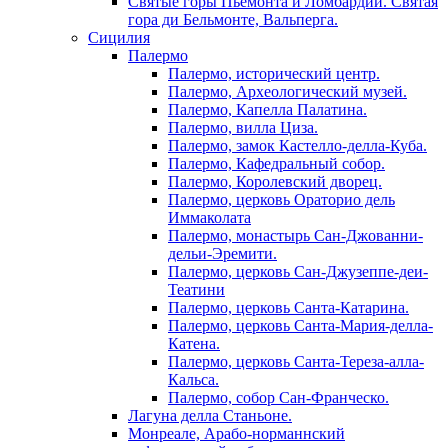
Святые горы Пьемонта и Ломбардии. Святая
гора ди Бельмонте, Вальперга.
Сицилия
Палермо
Палермо, исторический центр.
Палермо, Археологический музей.
Палермо, Капелла Палатина.
Палермо, вилла Циза.
Палермо, замок Кастелло-делла-Куба.
Палермо, Кафедральный собор.
Палермо, Королевский дворец.
Палермо, церковь Ораторио дель
Иммаколата
Палермо, монастырь Сан-Джованни-
дельи-Эремити.
Палермо, церковь Сан-Джузеппе-деи-
Театини
Палермо, церковь Санта-Катарина.
Палермо, церковь Санта-Мария-делла-
Катена.
Палермо, церковь Санта-Тереза-алла-
Кальса.
Палермо, собор Сан-Франческо.
Лагуна делла Станьоне.
Монреале, Арабо-норманнский