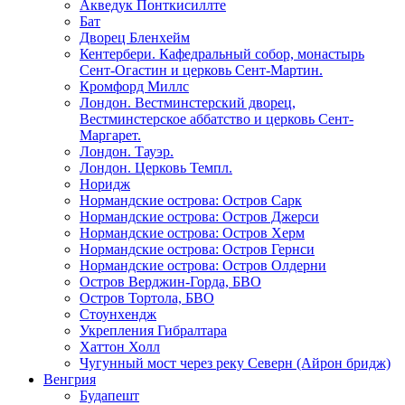
Акведук Понткисиллте
Бат
Дворец Бленхейм
Кентербери. Кафедральный собор, монастырь
Сент-Огастин и церковь Сент-Мартин.
Кромфорд Миллс
Лондон. Вестминстерский дворец,
Вестминстерское аббатство и церковь Cент-
Маргарет.
Лондон. Тауэр.
Лондон. Церковь Темпл.
Норидж
Нормандские острова: Остров Сарк
Нормандские острова: Остров Джерси
Нормандские острова: Остров Херм
Нормандские острова: Остров Гернси
Нормандские острова: Остров Олдерни
Остров Верджин-Горда, БВО
Остров Тортола, БВО
Стоунхендж
Укрепления Гибралтара
Хаттон Холл
Чугунный мост через реку Северн (Айрон бридж)
Венгрия
Будапешт