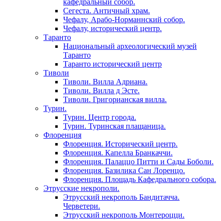
кафедральный собор.
Сегеста. Античный храм.
Чефалу, Арабо-Норманнский собор.
Чефалу, исторический центр.
Таранто
Национальный археологический музей
Таранто
Таранто исторический центр
Тиволи
Тиволи. Вилла Адриана.
Тиволи. Вилла д Эсте.
Тиволи. Григорианская вилла.
Турин.
Турин. Центр города.
Турин. Туринская плащаница.
Флоренция
Флоренция. Исторический центр.
Флоренция. Капелла Бранкаччи.
Флоренция. Палаццо Питти и Сады Боболи.
Флоренция. Базилика Сан Лоренцо.
Флоренция. Площадь Кафедрального собора.
Этрусские некрополи.
Этрусский некрополь Бандитачча.
Черветери.
Этрусский некрополь Монтероцци.