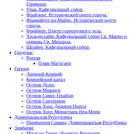
Германии
Ульм. Кафедральный собор.
Фрайзинг. Исторический центр города.
Франкфурт-на-Майне. Исторический центр
города.
Фрейберг. Центр горнорудного дела.
Хильдесхайм. Кафедральный собор Cв. Марии и
церковь Св. Михаила.
Шпайер. Кафедральный собор.
Гондурас
Роатан
Пляж Магогани
Греция
Древний Коринф
Коринфский канал
Остров Делос
Остров Миконос
Остров Самос Герайон
Остров Санторини
Остров Хиос Деревня Пирги
Остров Хиос Монастырь Неа-Мони
Доминиканская Республика
Провинция Самана, Доминиканская Республика
Зимбабве
Моси-оа-Тунья / Водопад Виктория