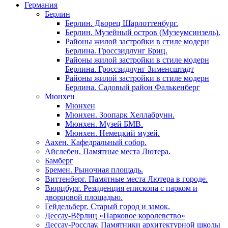
Германия
Берлин
Берлин. Дворец Шарлоттенбург.
Берлин. Музейный остров (Музеумсинзель).
Районы жилой застройки в стиле модерн
Берлина. Гроссзидлунг Бриц.
Районы жилой застройки в стиле модерн
Берлина. Гроссзидлунг Зименсштадт
Районы жилой застройки в стиле модерн
Берлина. Садовый район Фалькенберг
Мюнхен
Мюнхен
Мюнхен. Зоопарк Хеллабрунн.
Мюнхен. Музей БМВ.
Мюнхен. Немецкий музей.
Аахен. Кафедральный собор.
Айслебен. Памятные места Лютера.
Бамберг
Бремен. Рыночная площадь.
Виттенберг. Памятные места Лютера в городе.
Вюрцбург. Резиденция епископа с парком и
дворцовой площадью.
Гейдельберг. Старый город и замок.
Дессау-Вёрлиц «Парковое королевство»
Дессау-Росслау. Памятники архитектурной школы