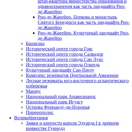
штаб-квартира министерства образования и
здравоохранения как часть ландшафта Рио-
де-Жанейро
Рио-де-Жанейро. Церковь и монастырь
Святого Бенедикта как часть ландшафта Рио-
де-Жанейро
Рио-де-Жанейро. Культурный ландшафт Рио-
де-Жанейро
Бразилиа
Исторический центр города Гояс
Исторический центр города Салвадор
Исторический центр города Сан Луис
Исторический центр города Олинда
Культурный ландшафт Сан-Паулу
Комплекс резерватов Центральной Амазонии
Лесные резерваты юго-восточного атлантического
побережья
Манаус
Национальный парк Анавилианос
Национальный парк Игуасу
Острова Фернанду-ди-Норонья
Пиренополис
Великобритания
Замки и крепости короля Эдуарда I в древнем
княжестве Гуинедд