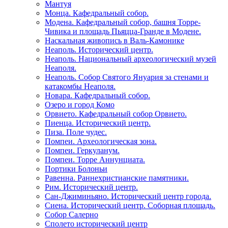
Мантуя
Монца. Кафедральный собор.
Модена. Кафедральный собор, башня Торре-
Чивика и площадь Пьяцца-Гранде в Модене.
Наскальная живопись в Валь-Камонике
Неаполь. Исторический центр.
Неаполь. Национальный археологический музей
Неаполя.
Неаполь. Собор Святого Януария за стенами и
катакомбы Неаполя.
Новара. Кафедральный собор.
Озеро и город Комо
Орвието. Кафедральный собор Орвието.
Пиенца. Исторический центр.
Пиза. Поле чудес.
Помпеи. Археологическая зона.
Помпеи. Геркуланум.
Помпеи. Торре Аннунциата.
Портики Болоньи
Равенна. Раннехристианские памятники.
Рим. Исторический центр.
Сан-Джиминьяно. Исторический центр города.
Сиена. Исторический центр. Соборная площадь.
Собор Салерно
Сполето исторический центр