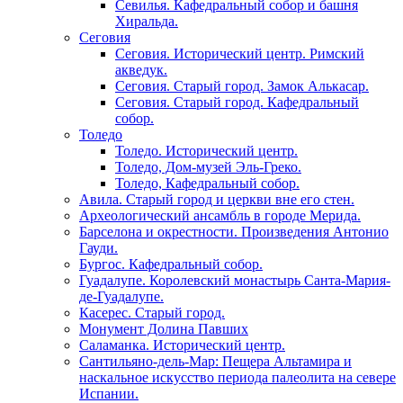
Севилья. Кафедральный собор и башня
Хиральда.
Сеговия
Сеговия. Исторический центр. Римский
акведук.
Сеговия. Старый город. Замок Алькасар.
Сеговия. Старый город. Кафедральный
собор.
Толедо
Толедо. Исторический центр.
Толедо, Дом-музей Эль-Греко.
Толедо, Кафедральный собор.
Авила. Старый город и церкви вне его стен.
Археологический ансамбль в городе Мерида.
Барселона и окрестности. Произведения Антонио
Гауди.
Бургос. Кафедральный собор.
Гуадалупе. Королевский монастырь Санта-Мария-
де-Гуадалупе.
Касерес. Старый город.
Монумент Долина Павших
Саламанка. Исторический центр.
Сантильяно-дель-Мар: Пещера Альтамира и
наскальное искусство периода палеолита на севере
Испании.