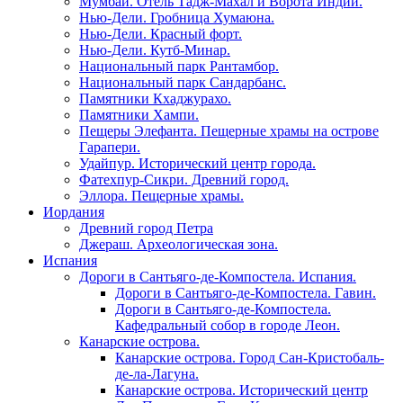
Мумбаи. Отель Тадж-Махал и Ворота Индии.
Нью-Дели. Гробница Хумаюна.
Нью-Дели. Красный форт.
Нью-Дели. Кутб-Минар.
Национальный парк Рантамбор.
Национальный парк Сандарбанс.
Памятники Кхаджурахо.
Памятники Хампи.
Пещеры Элефанта. Пещерные храмы на острове
Гарапери.
Удайпур. Исторический центр города.
Фатехпур-Сикри. Древний город.
Эллора. Пещерные храмы.
Иордания
Древний город Петра
Джераш. Археологическая зона.
Испания
Дороги в Сантьяго-де-Компостела. Испания.
Дороги в Сантьяго-де-Компостела. Гавин.
Дороги в Сантьяго-де-Компостела.
Кафедральный собор в городе Леон.
Канарские острова.
Канарские острова. Город Сан-Кристобаль-
де-ла-Лагуна.
Канарские острова. Исторический центр