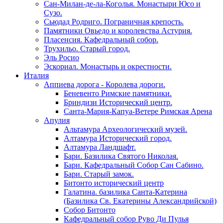
Сан-Милан-де-ла-Коголья. Монастыри Юсо и
Сузо.
Сьюдад Родриго. Пограничная крепость.
Памятники Овьедо и королевства Астурия.
Пласенсия. Кафедральный собор.
Трухильо. Старый город.
Эль Росио
Эскориал. Монастырь и окрестности.
Италия
Аппиева дорога - Королева дороги.
Беневенто Римские памятники.
Бриндизи Исторический центр.
Санта-Мария-Капуа-Ветере Римская Арена
Апулия
Альтамура Археологический музей.
Алтамура Исторический город.
Алтамура Ландшафт.
Бари. Базилика Святого Николая.
Бари. Кафедральный Собор Сан Сабино.
Бари. Старый замок.
Битонто исторический центр
Галатина. базилика Санта-Катерина
(Базилика Св. Екатерины Александрийской)
Собор Битонто
Кафедральный собор Руво Ди Пулья