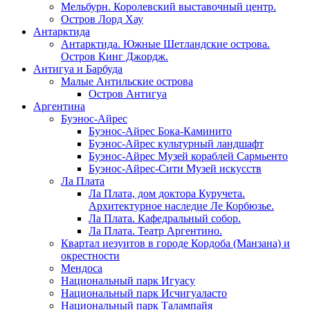
Мельбурн. Королевский выставочный центр.
Остров Лорд Хау
Антарктида
Антарктида. Южные Шетландские острова.
Остров Кинг Джордж.
Антигуа и Барбуда
Малые Антильские острова
Остров Антигуа
Аргентина
Буэнос-Айрес
Буэнос-Айрес Бока-Каминито
Буэнос-Айрес культурный ландшафт
Буэнос-Айрес Музей кораблей Сармьенто
Буэнос-Айрес-Сити Музей искусств
Ла Плата
Ла Плата, дом доктора Куручета.
Архитектурное наследие Ле Корбюзье.
Ла Плата. Кафедральный собор.
Ла Плата. Театр Аргентино.
Квартал иезуитов в городе Кордоба (Манзана) и
окрестности
Мендоса
Национальный парк Игуасу
Национальный парк Исчигуаласто
Национальный парк Талампайя