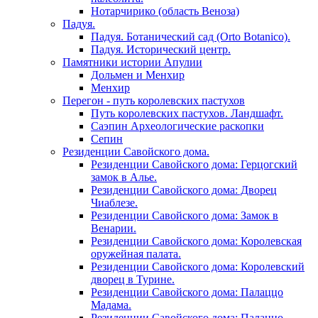
Нотарчирико (область Веноза)
Падуя.
Падуя. Ботанический сад (Orto Botanico).
Падуя. Исторический центр.
Памятники истории Апулии
Дольмен и Менхир
Менхир
Перегон - путь королевских пастухов
Путь королевских пастухов. Ландшафт.
Саэпин Археологические раскопки
Сепин
Резиденции Савойского дома.
Резиденции Савойского дома: Герцогский
замок в Алье.
Резиденции Савойского дома: Дворец
Чиаблезе.
Резиденции Савойского дома: Замок в
Венарии.
Резиденции Савойского дома: Королевская
оружейная палата.
Резиденции Савойского дома: Королевский
дворец в Турине.
Резиденции Савойского дома: Палаццо
Мадама.
Резиденции Савойского дома: Палаццо