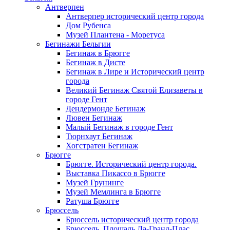
Антверпен
Антверпер исторический центр города
Дом Рубенса
Музей Плантена - Моретуса
Бегинажи Бельгии
Бегинаж в Брюгге
Бегинаж в Дисте
Бегинаж в Лире и Исторический центр
города
Великий Бегинаж Святой Елизаветы в
городе Гент
Дендермонде Бегинаж
Лювен Бегинаж
Малый Бегинаж в городе Гент
Тюрнхаут Бегинаж
Хогстратен Бегинаж
Брюгге
Брюгге. Исторический центр города.
Выставка Пикассо в Брюгге
Музей Грунинге
Музей Мемлинга в Брюгге
Ратуша Брюгге
Брюссель
Брюссель исторический центр города
Брюссель. Площадь Ла-Гранд-Плас.