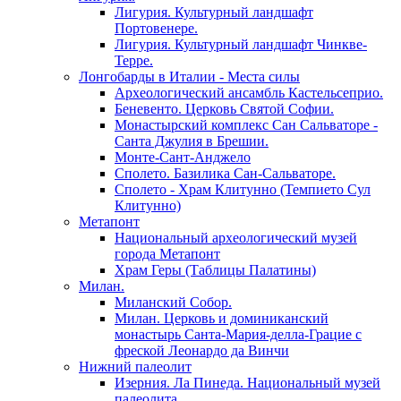
Лигурия. Культурный ландшафт
Портовенере.
Лигурия. Культурный ландшафт Чинкве-
Терре.
Лонгобарды в Италии - Места силы
Археологический ансамбль Кастельсеприо.
Беневенто. Церковь Святой Софии.
Монастырский комплекс Сан Сальваторе -
Санта Джулия в Брешии.
Монте-Сант-Анджело
Сполето. Базилика Сан-Сальваторе.
Сполето - Храм Клитунно (Темпието Сул
Клитунно)
Метапонт
Национальный археологический музей
города Метапонт
Храм Геры (Таблицы Палатины)
Милан.
Миланский Собор.
Милан. Церковь и доминиканский
монастырь Санта-Мария-делла-Грацие c
фреской Леонардо да Винчи
Нижний палеолит
Изерния. Ла Пинеда. Национальный музей
палеолита.