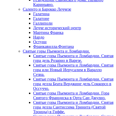
Кариньяно.
Саленто и Барокко Леччезе
Галатина
Галатоне
Галлиполи
Лечче исторический центр
Мартина Франка
Нардо
Остуни
Франкавилла-Фонтана
Святые горы Пьемонта и Ломбардии.
Святые горы Пьемонта и Ломбардии. Святая
гора дель Розарио в Варезе.
Святые горы Пьемонта и Ломбардии. Святая
гора или Новый Иерусалим в Варалло
Сезиа.
Святые горы Пьемонта и Ломбардии. Святая
гора делла Беата Верджине дель Соккорсо в
Оссуччо.
Святые горы Пьемонта и Ломбардии. Гора
Святого Франциска в Орта Сан Джулио.
Святые горы Пьемонта и Ломбардии. Святая
гора делла Сантиссима Тринита (Святой
Троицы) в Гиффе.