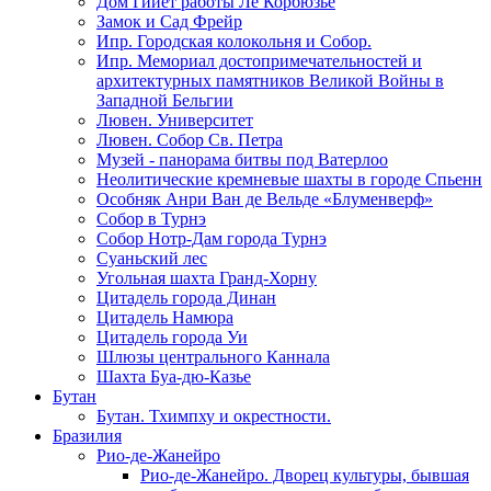
Дом Гийет работы Ле Корбюзье
Замок и Сад Фрейр
Ипр. Городская колокольня и Собор.
Ипр. Мемориал достопримечательностей и
архитектурных памятников Великой Войны в
Западной Бельгии
Лювен. Университет
Лювен. Собор Св. Петра
Музей - панорама битвы под Ватерлоо
Неолитические кремневые шахты в городе Спьенн
Особняк Анри Ван де Вельде «Блуменверф»
Собор в Турнэ
Собор Нотр-Дам города Турнэ
Суаньский лес
Угольная шахта Гранд-Хорну
Цитадель города Динан
Цитадель Намюра
Цитадель города Уи
Шлюзы центрального Каннала
Шахта Буа-дю-Казье
Бутан
Бутан. Тхимпху и окрестности.
Бразилия
Рио-де-Жанейро
Рио-де-Жанейро. Дворец культуры, бывшая