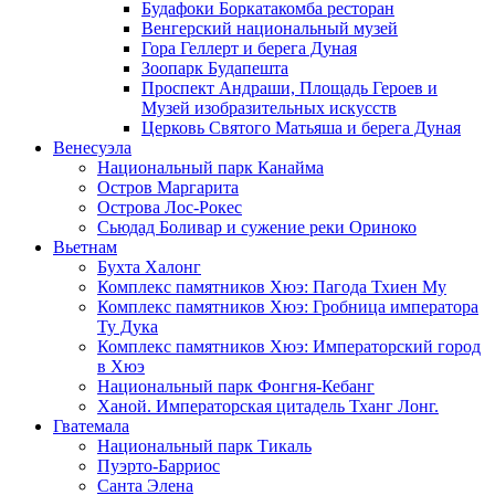
Будафоки Боркатакомба ресторан
Венгерский национальный музей
Гора Геллерт и берега Дуная
Зоопарк Будапешта
Проспект Андраши, Площадь Героев и
Музей изобразительных искусств
Церковь Святого Матьяша и берега Дуная
Венесуэла
Национальный парк Канайма
Остров Маргарита
Острова Лос-Рокес
Сьюдад Боливар и сужение реки Ориноко
Вьетнам
Бухта Халонг
Комплекс памятников Хюэ: Пагода Тхиен Му
Комплекс памятников Хюэ: Гробница императора
Ту Дука
Комплекс памятников Хюэ: Императорский город
в Хюэ
Национальный парк Фонгня-Кебанг
Ханой. Императорская цитадель Тханг Лонг.
Гватемала
Национальный парк Тикаль
Пуэрто-Барриос
Санта Элена