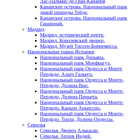
Лас-Пальмас-де-Гран-Канария
Канарские острова. Национальный парк
дикой природы Тейде.
Канарские острова. Национальный парк
Гарахонай.
Мадрид
Мадрид, исторический центр.
Мадрид. Королевский дворец.
Мадрид. Музей Тиссен-Борнемисса.
Национальные парки Испании
Национальный парк Доньяна.
Национальный парк Монфрагуэ.
Национальный парк Ордесса и Монте
Пердидо, Альто Гальего.
Национальный парк Ордесса и Монте-
Пердидо, Долина Вио.
Национальный парк Ордесса и Монте-
Пердидо, Долина Пиньета.
Национальный парк Ордесса и Монте-
Пердидо. Каньон Аньиссио.
Национальный парк Ордесса и Монте-
Пердидо. Торла, Долина Ордессы.
Севилья
Севилья. Дворец Алькасар.
Севилья. Архив Индий.