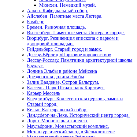
Мюнхен. Немецкий музей.
Аахен. Кафедральный собор.
Айслебен. Памятные места Лютера.
Бамберг
Бремен. Рыночная площадь.
Виттенберг. Памятные места Лютера в городе.
Вюрцбург. Резиденция епископа с парком и
дворцовой площадью.
Гейдельберг. Старый город и замок.
Дессау-Вёрлиц «Парковое королевство»
Дессау-Росслау. Памятники архитектурной школы
Баухаус.
Долина Эльбы в районе Мейсена
Дрезденская долина Эльбы
Залив Ваддензе, Остров Бальтрум.
Кассель. Парк Штаатспарк Карлсауэ.
Карьер Мессель
Кведлинбург. Коллегиатская церковь, замок и
Старый город.
Кельн. Кафедральный собор.
Ландсберг-на-Лехе. Исторический центр города.
Лорш. Монастырь и капелла.
Маульбронн. Монастырский комплекс.
Металлургический завод в Фёльклингене