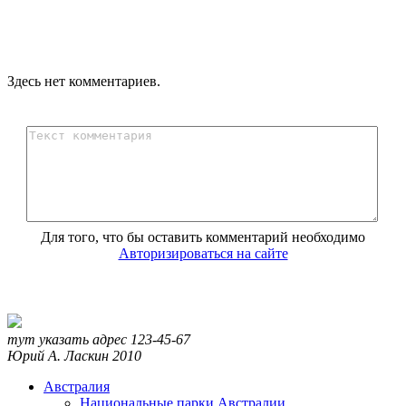
Здесь нет комментариев.
Для того, что бы оставить комментарий необходимо
Авторизироваться на сайте
тут указать адрес
123-45-67
Юрий А. Ласкин
2010
Австралия
Национальные парки Австралии