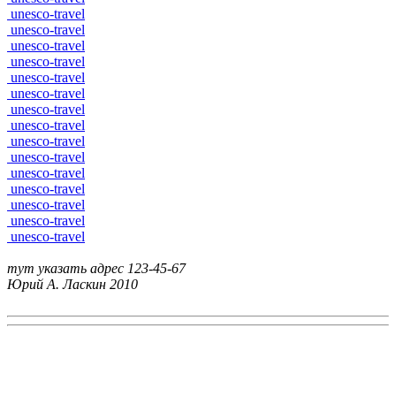
unesco-travel
unesco-travel
unesco-travel
unesco-travel
unesco-travel
unesco-travel
unesco-travel
unesco-travel
unesco-travel
unesco-travel
unesco-travel
unesco-travel
unesco-travel
unesco-travel
unesco-travel
тут указать адрес
123-45-67
Юрий А. Ласкин
2010