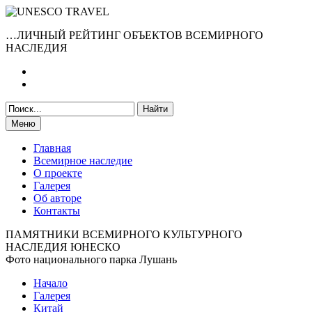
…ЛИЧНЫЙ РЕЙТИНГ ОБЪЕКТОВ ВСЕМИРНОГО
НАСЛЕДИЯ
Меню
Главная
Всемирное наследие
О проекте
Галерея
Об авторе
Контакты
ПАМЯТНИКИ ВСЕМИРНОГО КУЛЬТУРНОГО
НАСЛЕДИЯ ЮНЕСКО
Фото национального парка Лушань
Начало
Галерея
Китай