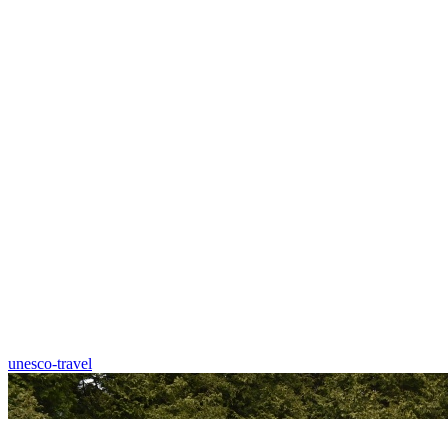
unesco-travel