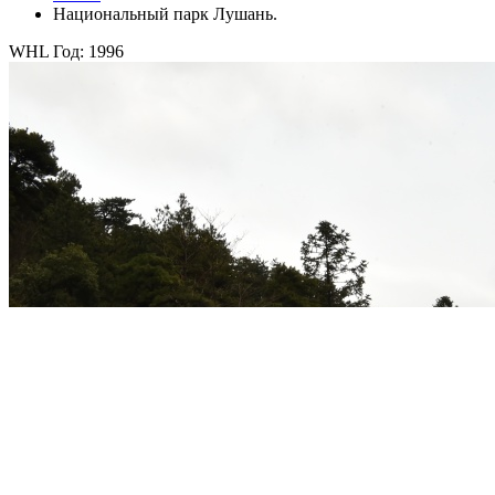
Национальный парк Лушань.
WHL Год: 1996