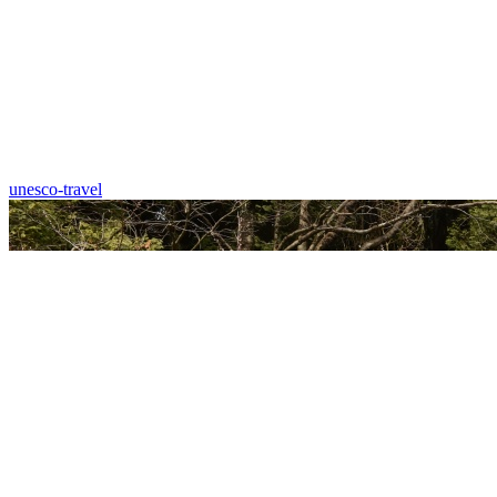
unesco-travel