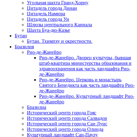
Угольная шахта Гранд-Хорну
Цитадель города Динан
Цитадель Намюра
Цитадель города Уи
Шлюзы центрального Каннала
Шахта Буа-дю-Казье
Бутан
Бутан. Тхимпху и окрестности.
Бразилия
Рио-де-Жанейро
Рио-де-Жанейро. Дворец культуры, бывшая
штаб-квартира министерства образования и
здравоохранения как часть ландшафта Рио-
де-Жанейро
Рио-де-Жанейро. Церковь и монастырь
Святого Бенедикта как часть ландшафта Рио-
де-Жанейро
Рио-де-Жанейро. Культурный ландшафт Рио-
де-Жанейро
Бразилиа
Исторический центр города Гояс
Исторический центр города Салвадор
Исторический центр города Сан Луис
Исторический центр города Олинда
Культурный ландшафт Сан-Паулу