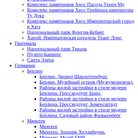
Комплекс памятников Хюэ: Пагода Тхиен Му
Комплекс памятников Хюэ: Гробница императора
Ту Дука
Комплекс памятников Хюэ: Императорский город
в Хюэ
Национальный парк Фонгня-Кебанг
Ханой. Императорская цитадель Тханг Лонг.
Гватемала
Национальный парк Тикаль
Пуэрто-Барриос
Санта Элена
Германия
Берлин
Берлин. Дворец Шарлоттенбург.
Берлин. Музейный остров (Музеумсинзель).
Районы жилой застройки в стиле модерн
Берлина. Гроссзидлунг Бриц.
Районы жилой застройки в стиле модерн
Берлина. Гроссзидлунг Зименсштадт
Районы жилой застройки в стиле модерн
Берлина. Садовый район Фалькенберг
Мюнхен
Мюнхен
Мюнхен. Зоопарк Хеллабрунн.
Мюнхен. Музей БМВ.