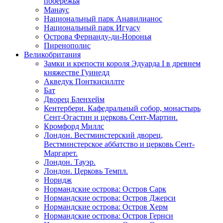
побережья
Манаус
Национальный парк Анавилианос
Национальный парк Игуасу
Острова Фернанду-ди-Норонья
Пиренополис
Великобритания
Замки и крепости короля Эдуарда I в древнем
княжестве Гуинедд
Акведук Понткисиллте
Бат
Дворец Бленхейм
Кентербери. Кафедральный собор, монастырь
Сент-Огастин и церковь Сент-Мартин.
Кромфорд Миллс
Лондон. Вестминстерский дворец,
Вестминстерское аббатство и церковь Cент-
Маргарет.
Лондон. Тауэр.
Лондон. Церковь Темпл.
Норидж
Нормандские острова: Остров Сарк
Нормандские острова: Остров Джерси
Нормандские острова: Остров Херм
Нормандские острова: Остров Гернси