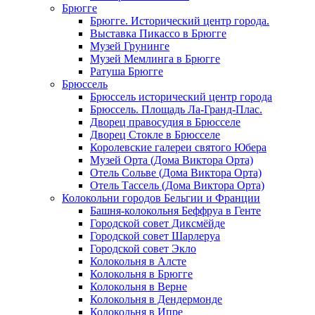
Брюгге
Брюгге. Исторический центр города.
Выставка Пикассо в Брюгге
Музей Грунинге
Музей Мемлинга в Брюгге
Ратуша Брюгге
Брюссель
Брюссель исторический центр города
Брюссель. Площадь Ла-Гранд-Плас.
Дворец правосудия в Брюсселе
Дворец Стокле в Брюсселе
Королевские галереи святого Юбера
Музей Орта (Дома Виктора Орта)
Отель Сольве (Дома Виктора Орта)
Отель Тассель (Дома Виктора Орта)
Колокольни городов Бельгии и Франции
Башня-колокольня Беффруа в Генте
Городской совет Диксмёйде
Городской совет Шарлеруа
Городской совет Экло
Колокольня в Алсте
Колокольня в Брюгге
Колокольня в Верне
Колокольня в Дендермонде
Колокольня в Ипре