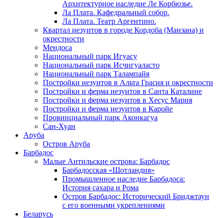
Архитектурное наследие Ле Корбюзье.
Ла Плата. Кафедральный собор.
Ла Плата. Театр Аргентино.
Квартал иезуитов в городе Кордоба (Манзана) и
окрестности
Мендоса
Национальный парк Игуасу
Национальный парк Исчигуаласто
Национальный парк Талампайя
Постройки иезуитов в Альта Грасия и окрестности
Постройки и ферма иезуитов в Санта Каталине
Постройки и ферма иезуитов в Хесус Мария
Постройки и ферма иезуитов в Каройе
Провинциальный парк Аконкагуа
Сан-Хуан
Аруба
Остров Аруба
Барбадос
Малые Антильские острова: Барбадос
Барбадосская «Шотландия»
Промышленное наследие Барбадоса:
История сахара и Рома
Остров Барбадос: Исторический Бриджтаун
с его военными укреплениями
Беларусь