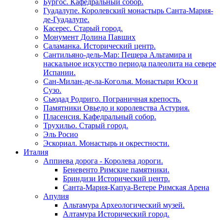
Бургос. Кафедральный собор.
Гуадалупе. Королевский монастырь Санта-Мария-
де-Гуадалупе.
Касерес. Старый город.
Монумент Долина Павших
Саламанка. Исторический центр.
Сантильяно-дель-Мар: Пещера Альтамира и
наскальное искусство периода палеолита на севере
Испании.
Сан-Милан-де-ла-Коголья. Монастыри Юсо и
Сузо.
Сьюдад Родриго. Пограничная крепость.
Памятники Овьедо и королевства Астурия.
Пласенсия. Кафедральный собор.
Трухильо. Старый город.
Эль Росио
Эскориал. Монастырь и окрестности.
Италия
Аппиева дорога - Королева дороги.
Беневенто Римские памятники.
Бриндизи Исторический центр.
Санта-Мария-Капуа-Ветере Римская Арена
Апулия
Альтамура Археологический музей.
Алтамура Исторический город.