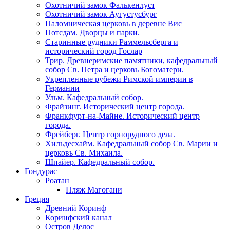
Охотничий замок Фалькенлуст
Охотничий замок Аугустусбург
Паломническая церковь в деревне Вис
Потсдам. Дворцы и парки.
Старинные рудники Раммельсберга и
исторический город Гослар
Трир. Древнеримские памятники, кафедральный
собор Св. Петра и церковь Богоматери.
Укрепленные рубежи Римской империи в
Германии
Ульм. Кафедральный собор.
Фрайзинг. Исторический центр города.
Франкфурт-на-Майне. Исторический центр
города.
Фрейберг. Центр горнорудного дела.
Хильдесхайм. Кафедральный собор Cв. Марии и
церковь Св. Михаила.
Шпайер. Кафедральный собор.
Гондурас
Роатан
Пляж Магогани
Греция
Древний Коринф
Коринфский канал
Остров Делос