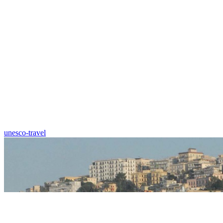
unesco-travel