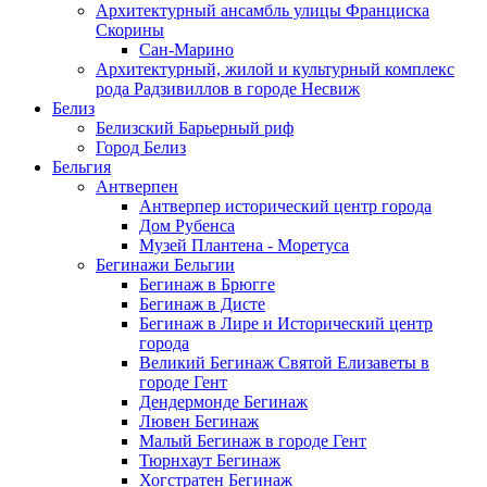
Архитектурный ансамбль улицы Франциска
Скорины
Сан-Марино
Архитектурный, жилой и культурный комплекс
рода Радзивиллов в городе Несвиж
Белиз
Белизский Барьерный риф
Город Белиз
Бельгия
Антверпен
Антверпер исторический центр города
Дом Рубенса
Музей Плантена - Моретуса
Бегинажи Бельгии
Бегинаж в Брюгге
Бегинаж в Дисте
Бегинаж в Лире и Исторический центр
города
Великий Бегинаж Святой Елизаветы в
городе Гент
Дендермонде Бегинаж
Лювен Бегинаж
Малый Бегинаж в городе Гент
Тюрнхаут Бегинаж
Хогстратен Бегинаж