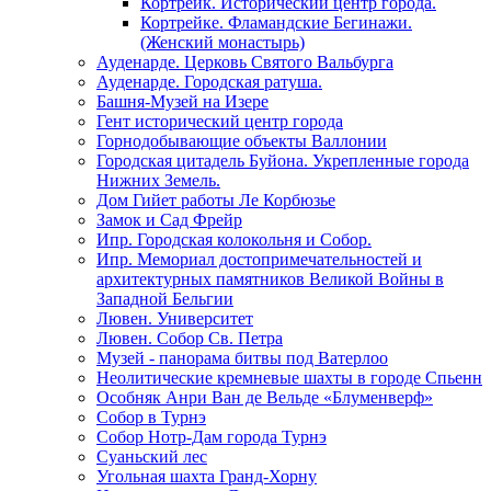
Кортрейк. Исторический центр города.
Кортрейке. Фламандские Бегинажи.
(Женский монастырь)
Ауденарде. Церковь Святого Вальбурга
Ауденарде. Городская ратуша.
Башня-Музей на Изере
Гент исторический центр города
Горнодобывающие объекты Валлонии
Городская цитадель Буйона. Укрепленные города
Нижних Земель.
Дом Гийет работы Ле Корбюзье
Замок и Сад Фрейр
Ипр. Городская колокольня и Собор.
Ипр. Мемориал достопримечательностей и
архитектурных памятников Великой Войны в
Западной Бельгии
Лювен. Университет
Лювен. Собор Св. Петра
Музей - панорама битвы под Ватерлоо
Неолитические кремневые шахты в городе Спьенн
Особняк Анри Ван де Вельде «Блуменверф»
Собор в Турнэ
Собор Нотр-Дам города Турнэ
Суаньский лес
Угольная шахта Гранд-Хорну