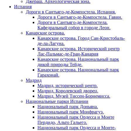
Джераш. Археологическая зона.
Испания
Дороги в Сантьяго-де-Компостела. Испания.
Дороги в Сантьяго-де-Компостела. Гавин.
Дороги в Сантьяго-де-Компостела.
Кафедральный собор в городе Леон.
Канарские острова.
Канарские острова. Город Сан-Кристобаль-
де-ла-Лагуна.
Канарские острова. Исторический центр
Лас-Пальмас-де-Гран-Канария
Канарские острова. Национальный парк
дикой природы Тейде.
Канарские острова. Национальный парк
Гарахонай.
Мадрид
Мадрид, исторический центр.
Мадрид. Королевский дворец.
Мадрид. Музей Тиссен-Борнемисса.
Национальные парки Испании
Национальный парк Доньяна.
Национальный парк Монфрагуэ.
Национальный парк Ордесса и Монте
Пердидо, Альто Гальего.
Национальный парк Ордесса и Монте-