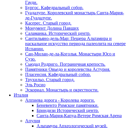
Гауди.
Бургос. Кафедральный собор.
Гуадалупе. Королевский монастырь Санта-Мария-
де-Гуадалупе.
Касерес. Старый город.
Монумент Долина Павших
Саламанка. Исторический центр.
Сантильяно-дель-Мар: Пещера Альтамира и
наскальное искусство периода палеолита на севере
Испании.
Сан-Милан-де-ла-Коголья. Монастыри Юсо и
Сузо.
Сьюдад Родриго. Пограничная крепость.
Памятники Овьедо и королевства Астурия.
Пласенсия. Кафедральный собор.
Трухильо. Старый город.
Эль Росио
Эскориал. Монастырь и окрестности.
Италия
Аппиева дорога - Королева дороги.
Беневенто Римские памятники.
Бриндизи Исторический центр.
Санта-Мария-Капуа-Ветере Римская Арена
Апулия
Альтамура Археологический музей.