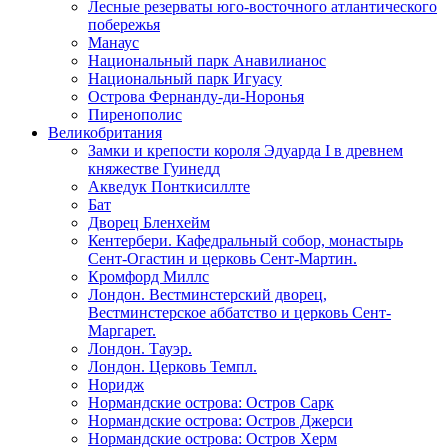
Лесные резерваты юго-восточного атлантического
побережья
Манаус
Национальный парк Анавилианос
Национальный парк Игуасу
Острова Фернанду-ди-Норонья
Пиренополис
Великобритания
Замки и крепости короля Эдуарда I в древнем
княжестве Гуинедд
Акведук Понткисиллте
Бат
Дворец Бленхейм
Кентербери. Кафедральный собор, монастырь
Сент-Огастин и церковь Сент-Мартин.
Кромфорд Миллс
Лондон. Вестминстерский дворец,
Вестминстерское аббатство и церковь Cент-
Маргарет.
Лондон. Тауэр.
Лондон. Церковь Темпл.
Норидж
Нормандские острова: Остров Сарк
Нормандские острова: Остров Джерси
Нормандские острова: Остров Херм