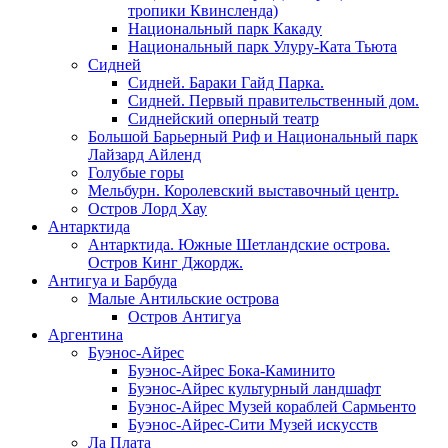
тропики Квинсленда)
Национальный парк Какаду
Национальный парк Улуру-Ката Тьюта
Сидней
Сидней. Бараки Гайд Парка.
Сидней. Первый правительственный дом.
Сиднейский оперный театр
Большой Барьерный Риф и Национальный парк
Лайзард Айленд
Голубые горы
Мельбурн. Королевский выставочный центр.
Остров Лорд Хау
Антарктида
Антарктида. Южные Шетландские острова.
Остров Кинг Джордж.
Антигуа и Барбуда
Малые Антильские острова
Остров Антигуа
Аргентина
Буэнос-Айрес
Буэнос-Айрес Бока-Каминито
Буэнос-Айрес культурный ландшафт
Буэнос-Айрес Музей кораблей Сармьенто
Буэнос-Айрес-Сити Музей искусств
Ла Плата