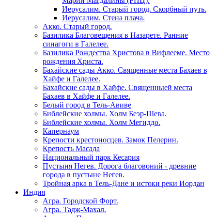
Марии Магдалины (РПЦ).
Иерусалим. Старый город. Скорбный путь.
Иерусалим. Стена плача.
Акко. Старый город.
Базилика Благовещения в Назарете. Ранние
синагоги в Галелее.
Базилика Рождества Христова в Вифлееме. Место
рождения Христа.
Бахайские сады Акко. Священные места Бахаев в
Хайфе и Галелее.
Бахайские сады в Хайфе. Священныей места
Бахаев в Хайфе и Галелее.
Белый город в Тель-Авиве
Библейские холмы. Холм Беэр-Шева.
Библейские холмы. Холм Мегиддо.
Капернаум
Крепости крестоносцев. Замок Пелерин.
Крепость Масада
Национальный парк Кесария
Пустыня Негев. Дорога благовоний - древние
города в пустыне Негев.
Тройная арка в Тель-Дане и истоки реки Иордан
Индия
Агра. Городской Форт.
Агра. Тадж-Махал.