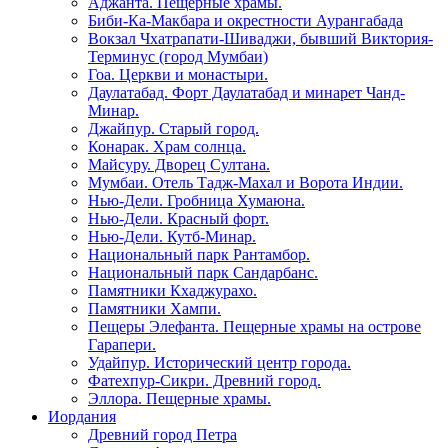
Аджанта. Пещерные храмы.
Биби-Ка-Макбара и окрестности Аурангабада
Вокзал Чхатрапати-Шиваджи, бывший Виктория-
Терминус (город Мумбаи)
Гоа. Церкви и монастыри.
Даулатабад. Форт Даулатабад и минарет Чанд-
Минар.
Джайпур. Старый город.
Конарак. Храм солнца.
Майсуру. Дворец Султана.
Мумбаи. Отель Тадж-Махал и Ворота Индии.
Нью-Дели. Гробница Хумаюна.
Нью-Дели. Красный форт.
Нью-Дели. Кутб-Минар.
Национальный парк Рантамбор.
Национальный парк Сандарбанс.
Памятники Кхаджурахо.
Памятники Хампи.
Пещеры Элефанта. Пещерные храмы на острове
Гарапери.
Удайпур. Исторический центр города.
Фатехпур-Сикри. Древний город.
Эллора. Пещерные храмы.
Иордания
Древний город Петра