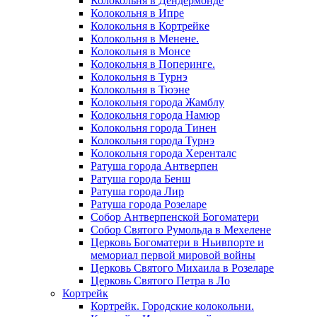
Колокольня в Дендермонде
Колокольня в Ипре
Колокольня в Кортрейке
Колокольня в Менене.
Колокольня в Монсе
Колокольня в Поперинге.
Колокольня в Турнэ
Колокольня в Тюэне
Колокольня города Жамблу
Колокольня города Намюр
Колокольня города Тинен
Колокольня города Турнэ
Колокольня города Херенталс
Ратуша города Антверпен
Ратуша города Бенш
Ратуша города Лир
Ратуша города Розеларе
Собор Антверпенской Богоматери
Собор Святого Румольда в Мехелене
Церковь Богоматери в Ньивпорте и
мемориал первой мировой войны
Церковь Святого Михаила в Розеларе
Церковь Святого Петра в Ло
Кортрейк
Кортрейк. Городские колокольни.