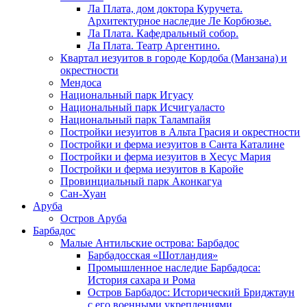
Ла Плата, дом доктора Куручета.
Архитектурное наследие Ле Корбюзье.
Ла Плата. Кафедральный собор.
Ла Плата. Театр Аргентино.
Квартал иезуитов в городе Кордоба (Манзана) и
окрестности
Мендоса
Национальный парк Игуасу
Национальный парк Исчигуаласто
Национальный парк Талампайя
Постройки иезуитов в Альта Грасия и окрестности
Постройки и ферма иезуитов в Санта Каталине
Постройки и ферма иезуитов в Хесус Мария
Постройки и ферма иезуитов в Каройе
Провинциальный парк Аконкагуа
Сан-Хуан
Аруба
Остров Аруба
Барбадос
Малые Антильские острова: Барбадос
Барбадосская «Шотландия»
Промышленное наследие Барбадоса:
История сахара и Рома
Остров Барбадос: Исторический Бриджтаун
с его военными укреплениями