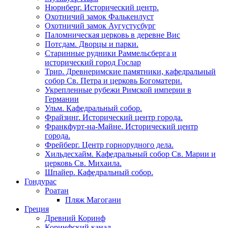
Нюрнберг. Исторический центр.
Охотничий замок Фалькенлуст
Охотничий замок Аугустусбург
Паломническая церковь в деревне Вис
Потсдам. Дворцы и парки.
Старинные рудники Раммельсберга и
исторический город Гослар
Трир. Древнеримские памятники, кафедральный
собор Св. Петра и церковь Богоматери.
Укрепленные рубежи Римской империи в
Германии
Ульм. Кафедральный собор.
Фрайзинг. Исторический центр города.
Франкфурт-на-Майне. Исторический центр
города.
Фрейберг. Центр горнорудного дела.
Хильдесхайм. Кафедральный собор Cв. Марии и
церковь Св. Михаила.
Шпайер. Кафедральный собор.
Гондурас
Роатан
Пляж Магогани
Греция
Древний Коринф
Коринфский канал