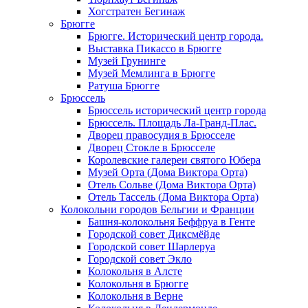
Хогстратен Бегинаж
Брюгге
Брюгге. Исторический центр города.
Выставка Пикассо в Брюгге
Музей Грунинге
Музей Мемлинга в Брюгге
Ратуша Брюгге
Брюссель
Брюссель исторический центр города
Брюссель. Площадь Ла-Гранд-Плас.
Дворец правосудия в Брюсселе
Дворец Стокле в Брюсселе
Королевские галереи святого Юбера
Музей Орта (Дома Виктора Орта)
Отель Сольве (Дома Виктора Орта)
Отель Тассель (Дома Виктора Орта)
Колокольни городов Бельгии и Франции
Башня-колокольня Беффруа в Генте
Городской совет Диксмёйде
Городской совет Шарлеруа
Городской совет Экло
Колокольня в Алсте
Колокольня в Брюгге
Колокольня в Верне