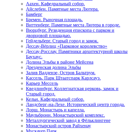
Аахен. Кафедральный собор.
Айслебен. Памятные места Лютера.
Бамберг
Бремен. Рыночная площадь.
Виттенберг. Памятные места Лютера в городе.
Вюрцбург. Резиденция епископа с парком и
дворцовой площадью.
Гейдельберг. Старый город и замок.
Дессау-Вёрлиц «Парковое королевство»
Дессау-Росслау. Памятники архитектурной школы
Баухаус.
Долина Эльбы в районе Мейсена
Дрезденская долина Эльбы
Залив Ваддензе, Остров Бальтрум.
Кассель. Парк Штаатспарк Карлсауэ.
Карьер Мессель
Кведлинбург. Коллегиатская церковь, замок и
Старый город.
Кельн. Кафедральный собор.
Ландсберг-на-Лехе. Исторический центр города.
Лорш. Монастырь и капелла.
Маульбронн. Монастырский комплекс.
Металлургический завод в Фёльклингене
Монастырский остров Райхенау
Мускауер Парк