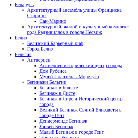
Беларусь
Архитектурный ансамбль улицы Франциска
Скорины
Сан-Марино
Архитектурный, жилой и культурный комплекс
рода Радзивиллов в городе Несвиж
Белиз
Белизский Барьерный риф
Город Белиз
Бельгия
Антверпен
Антверпер исторический центр города
Дом Рубенса
Музей Плантена - Моретуса
Бегинажи Бельгии
Бегинаж в Брюгге
Бегинаж в Дисте
Бегинаж в Лире и Исторический центр
города
Великий Бегинаж Святой Елизаветы в
городе Гент
Дендермонде Бегинаж
Лювен Бегинаж
Малый Бегинаж в городе Гент
Тюрнхаут Бегинаж