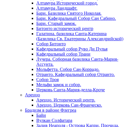
Алтамура Исторический город.
Алтамура Ландшафт.
Бари. Базилика Святого Николая.
Бари. Кафедральный Собор Сан Сабино.
Бари. Старый замок.
Битонто исторический центр
Галатина. базилика Санта-Катерина
(Базилика Св. Екатерины Александрийской)
Собор Битонто
Кафедральный собор Руво Ди Пулья
Кафедральный собор Трани
Лучера. Соборная базилика Санта-Мария-
Ассунта.
Мольфетта. Собор Сан-Коррадо.
Отранто. Кафедральный собор Отранто.
Собор Троя
Мельфи замок и собор.
Церковь Санта-Мария-делла-Кроче
Ареццо
Ареццо. Исторический центр.
Ареццо. Церковь Сан-Франческо.
Брадизм в районе Флегреа
Байи
Вулкан Солфатара
Залив Неаполя - Острова Капри, Прочида,