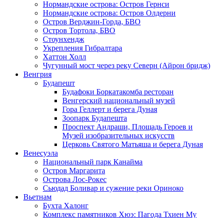
Нормандские острова: Остров Гернси
Нормандские острова: Остров Олдерни
Остров Верджин-Горда, БВО
Остров Тортола, БВО
Стоунхендж
Укрепления Гибралтара
Хаттон Холл
Чугунный мост через реку Северн (Айрон бридж)
Венгрия
Будапешт
Будафоки Боркатакомба ресторан
Венгерский национальный музей
Гора Геллерт и берега Дуная
Зоопарк Будапешта
Проспект Андраши, Площадь Героев и
Музей изобразительных искусств
Церковь Святого Матьяша и берега Дуная
Венесуэла
Национальный парк Канайма
Остров Маргарита
Острова Лос-Рокес
Сьюдад Боливар и сужение реки Ориноко
Вьетнам
Бухта Халонг
Комплекс памятников Хюэ: Пагода Тхиен Му