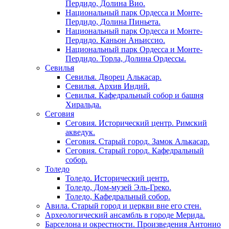
Пердидо, Долина Вио.
Национальный парк Ордесса и Монте-
Пердидо, Долина Пиньета.
Национальный парк Ордесса и Монте-
Пердидо. Каньон Аньиссио.
Национальный парк Ордесса и Монте-
Пердидо. Торла, Долина Ордессы.
Севилья
Севилья. Дворец Алькасар.
Севилья. Архив Индий.
Севилья. Кафедральный собор и башня
Хиральда.
Сеговия
Сеговия. Исторический центр. Римский
акведук.
Сеговия. Старый город. Замок Алькасар.
Сеговия. Старый город. Кафедральный
собор.
Толедо
Толедо. Исторический центр.
Толедо, Дом-музей Эль-Греко.
Толедо, Кафедральный собор.
Авила. Старый город и церкви вне его стен.
Археологический ансамбль в городе Мерида.
Барселона и окрестности. Произведения Антонио