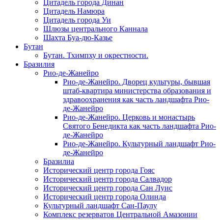
Цитадель города Динан
Цитадель Намюра
Цитадель города Уи
Шлюзы центрального Каннала
Шахта Буа-дю-Казье
Бутан
Бутан. Тхимпху и окрестности.
Бразилия
Рио-де-Жанейро
Рио-де-Жанейро. Дворец культуры, бывшая
штаб-квартира министерства образования и
здравоохранения как часть ландшафта Рио-
де-Жанейро
Рио-де-Жанейро. Церковь и монастырь
Святого Бенедикта как часть ландшафта Рио-
де-Жанейро
Рио-де-Жанейро. Культурный ландшафт Рио-
де-Жанейро
Бразилиа
Исторический центр города Гояс
Исторический центр города Салвадор
Исторический центр города Сан Луис
Исторический центр города Олинда
Культурный ландшафт Сан-Паулу
Комплекс резерватов Центральной Амазонии