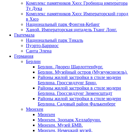
Комплекс памятников Хюэ: Гробница императора
Ту Дука
Комплекс памятников Хюэ: Императорский город
в Хюэ
Национальный парк Фонгня-Кебанг
Ханой. Императорская цитадель Тханг Лонг.
Гватемала
Национальный парк Тикаль
Пуэрто-Барриос
Санта Элена
Германия
Берлин
Берлин. Дворец Шарлоттенбург.
Берлин. Музейный остров (Музеумсинзель).
Районы жилой застройки в стиле модерн
Берлина. Гроссзидлунг Бриц.
Районы жилой застройки в стиле модерн
Берлина. Гроссзидлунг Зименсштадт
Районы жилой застройки в стиле модерн
Берлина. Садовый район Фалькенберг
Мюнхен
Мюнхен
Мюнхен. Зоопарк Хеллабрунн.
Мюнхен. Музей БМВ.
Мюнхен. Немецкий музей.