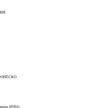
ДИЯ
 ЮНЕСКО
лины (РПЦ).