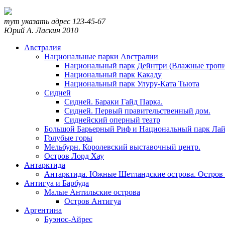
тут указать адрес
123-45-67
Юрий А. Ласкин
2010
Австралия
Национальные парки Австралии
Национальный парк Дейнтри (Влажные тропи
Национальный парк Какаду
Национальный парк Улуру-Ката Тьюта
Сидней
Сидней. Бараки Гайд Парка.
Сидней. Первый правительственный дом.
Сиднейский оперный театр
Большой Барьерный Риф и Национальный парк Лай
Голубые горы
Мельбурн. Королевский выставочный центр.
Остров Лорд Хау
Антарктида
Антарктида. Южные Шетландские острова. Остров
Антигуа и Барбуда
Малые Антильские острова
Остров Антигуа
Аргентина
Буэнос-Айрес