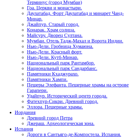
Терминус (город Мумбаи)
Гоа. Церкви и монастыри.
Даулатабад. Форт Даулатабад и минарет Чанд-
Минар.
Джайпур. Старый город.
Конарак. Храм солнца.
Майсуру. Дворец Султана.
Мумбаи. Отель Тадж-Махал и Ворота Индии.
Нью-Дели. Гробница Хумаюна.
Нью-Дели. Красный форт.
Нью-Дели. Кутб-Минар.
Национальный парк Рантамбор.
Национальный парк Сандарбанс.
Памятники Кхаджурахо.
Памятники Хампи.
Пещеры Элефанта. Пещерные храмы на острове
Гарапери.
Удайпур. Исторический центр города.
Фатехпур-Сикри. Древний город.
Эллора. Пещерные храмы.
Иордания
Древний город Петра
Джераш. Археологическая зона.
Испания
Дороги в Сантьяго-де-Компостела. Испания.