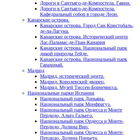
Дороги в Сантьяго-де-Компостела. Гавин.
Дороги в Сантьяго-де-Компостела.
Кафедральный собор в городе Леон.
Канарские острова.
Канарские острова. Город Сан-Кристобаль-
де-ла-Лагуна.
Канарские острова. Исторический центр
Лас-Пальмас-де-Гран-Канария
Канарские острова. Национальный парк
дикой природы Тейде.
Канарские острова. Национальный парк
Гарахонай.
Мадрид
Мадрид, исторический центр.
Мадрид. Королевский дворец.
Мадрид. Музей Тиссен-Борнемисса.
Национальные парки Испании
Национальный парк Доньяна.
Национальный парк Монфрагуэ.
Национальный парк Ордесса и Монте
Пердидо, Альто Гальего.
Национальный парк Ордесса и Монте-
Пердидо, Долина Вио.
Национальный парк Ордесса и Монте-
Пердидо, Долина Пиньета.