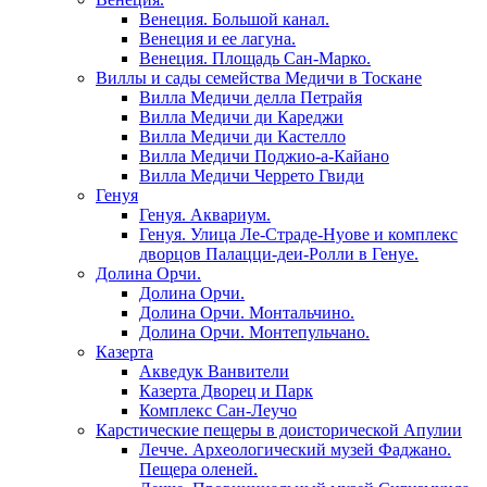
Венеция. Большой канал.
Венеция и ее лагуна.
Венеция. Площадь Сан-Марко.
Виллы и сады семейства Медичи в Тоскане
Вилла Медичи делла Петрайя
Вилла Медичи ди Кареджи
Вилла Медичи ди Кастелло
Вилла Медичи Поджио-а-Кайано
Вилла Медичи Черрето Гвиди
Генуя
Генуя. Аквариум.
Генуя. Улица Ле-Страде-Нуове и комплекс
дворцов Палацци-деи-Ролли в Генуе.
Долина Орчи.
Долина Орчи.
Долина Орчи. Монтальчино.
Долина Орчи. Монтепульчано.
Казерта
Акведук Ванвители
Казерта Дворец и Парк
Комплекс Сан-Леучо
Карстические пещеры в доисторической Апулии
Лечче. Археологический музей Фаджано.
Пещера оленей.