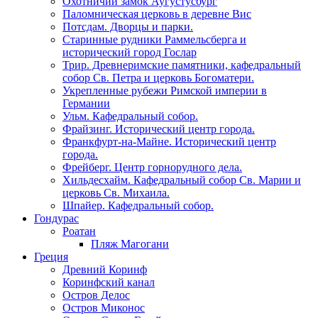
Охотничий замок Аугустусбург
Паломническая церковь в деревне Вис
Потсдам. Дворцы и парки.
Старинные рудники Раммельсберга и
исторический город Гослар
Трир. Древнеримские памятники, кафедральный
собор Св. Петра и церковь Богоматери.
Укрепленные рубежи Римской империи в
Германии
Ульм. Кафедральный собор.
Фрайзинг. Исторический центр города.
Франкфурт-на-Майне. Исторический центр
города.
Фрейберг. Центр горнорудного дела.
Хильдесхайм. Кафедральный собор Cв. Марии и
церковь Св. Михаила.
Шпайер. Кафедральный собор.
Гондурас
Роатан
Пляж Магогани
Греция
Древний Коринф
Коринфский канал
Остров Делос
Остров Миконос