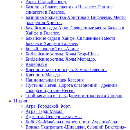
Акко. Старый город.
Базилика Благовещения в Назарете. Ранние
синагоги в Галелее.
Базилика Рождества Христова в Вифлееме. Место
рождения Христа.
Бахайские сады Акко. Священные места Бахаев в
Хайфе и Галелее.
Бахайские сады в Хайфе. Священныей места
Бахаев в Хайфе и Галелее.
Белый город в Тель-Авиве
Библейские холмы. Холм Беэр-Шева.
Библейские холмы. Холм Мегиддо.
Капернаум
Крепости крестоносцев. Замок Пелерин.
Крепость Масада
Национальный парк Кесария
Пустыня Негев. Дорога благовоний - древние
города в пустыне Негев.
Тройная арка в Тель-Дане и истоки реки Иордан
Индия
Агра. Городской Форт.
Агра. Тадж-Махал.
Аджанта. Пещерные храмы.
Биби-Ка-Макбара и окрестности Аурангабада
Вокзал Чхатрапати-Шиваджи, бывший Виктория-