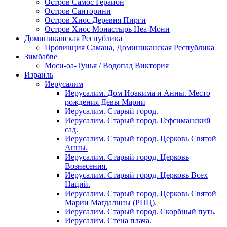
Остров Самос Герайон
Остров Санторини
Остров Хиос Деревня Пирги
Остров Хиос Монастырь Неа-Мони
Доминиканская Республика
Провинция Самана, Доминиканская Республика
Зимбабве
Моси-оа-Тунья / Водопад Виктория
Израиль
Иерусалим
Иерусалим. Дом Иоакима и Анны. Место
рождения Девы Марии
Иерусалим. Старый город.
Иерусалим. Старый город. Гефсиманский
сад.
Иерусалим. Старый город. Церковь Святой
Анны.
Иерусалим. Старый город. Церковь
Вознесения.
Иерусалим. Старый город. Церковь Всех
Наций.
Иерусалим. Старый город. Церковь Святой
Марии Магдалины (РПЦ).
Иерусалим. Старый город. Скорбный путь.
Иерусалим. Стена плача.