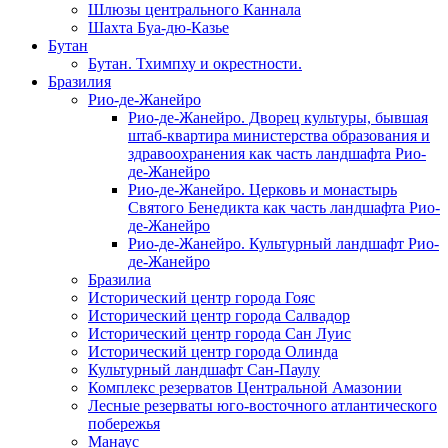
Шлюзы центрального Каннала
Шахта Буа-дю-Казье
Бутан
Бутан. Тхимпху и окрестности.
Бразилия
Рио-де-Жанейро
Рио-де-Жанейро. Дворец культуры, бывшая
штаб-квартира министерства образования и
здравоохранения как часть ландшафта Рио-
де-Жанейро
Рио-де-Жанейро. Церковь и монастырь
Святого Бенедикта как часть ландшафта Рио-
де-Жанейро
Рио-де-Жанейро. Культурный ландшафт Рио-
де-Жанейро
Бразилиа
Исторический центр города Гояс
Исторический центр города Салвадор
Исторический центр города Сан Луис
Исторический центр города Олинда
Культурный ландшафт Сан-Паулу
Комплекс резерватов Центральной Амазонии
Лесные резерваты юго-восточного атлантического
побережья
Манаус