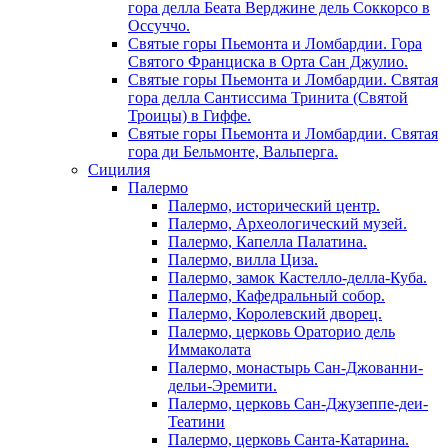
гора делла Беата Верджине дель Соккорсо в
Оссуччо.
Святые горы Пьемонта и Ломбардии. Гора
Святого Франциска в Орта Сан Джулио.
Святые горы Пьемонта и Ломбардии. Святая
гора делла Сантиссима Тринита (Святой
Троицы) в Гиффе.
Святые горы Пьемонта и Ломбардии. Святая
гора ди Бельмонте, Вальперга.
Сицилия
Палермо
Палермо, исторический центр.
Палермо, Археологический музей.
Палермо, Капелла Палатина.
Палермо, вилла Циза.
Палермо, замок Кастелло-делла-Куба.
Палермо, Кафедральный собор.
Палермо, Королевский дворец.
Палермо, церковь Ораторио дель
Иммаколата
Палермо, монастырь Сан-Джованни-
дельи-Эремити.
Палермо, церковь Сан-Джузеппе-деи-
Театини
Палермо, церковь Санта-Катарина.