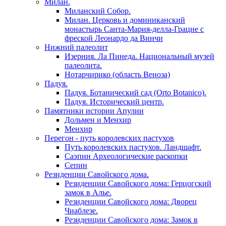
Милан.
Миланский Собор.
Милан. Церковь и доминиканский
монастырь Санта-Мария-делла-Грацие c
фреской Леонардо да Винчи
Нижний палеолит
Изерния. Ла Пинеда. Национальный музей
палеолита.
Нотарчирико (область Веноза)
Падуя.
Падуя. Ботанический сад (Orto Botanico).
Падуя. Исторический центр.
Памятники истории Апулии
Дольмен и Менхир
Менхир
Перегон - путь королевских пастухов
Путь королевских пастухов. Ландшафт.
Саэпин Археологические раскопки
Сепин
Резиденции Савойского дома.
Резиденции Савойского дома: Герцогский
замок в Алье.
Резиденции Савойского дома: Дворец
Чиаблезе.
Резиденции Савойского дома: Замок в