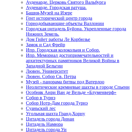
Ауденарде. Церковь Святого Вальбурга
Ауденарде. Городская ратуша.
Башня-Музей на Изере
Гент исторический центр города
Горнодобывающие объекты Валлонии
Городская цитадель Буйона. Укрепленные города
Нижних Земель.
Дом Гийет работы Ле Корбюзье
Замок и Сад Фрейр
Ипр. Городская колокольня и Собор.
Ипр. Мемориал достопримечательностей и
архитектурных памятников Великой Войны в
Западной Бельгии
Лювен. Университет
Лювен. Собор Св. Петра
Музей - панорама битвы под Ватерлоо
Неолитические кремневые шахты в городе Спьенн
Особняк Анри Ван де Вельде «Блуменверф»
Собор в Турнэ
Собор Нотр-Дам города Турнэ
Суаньский лес
Угольная шахта Гранд-Хорну
Цитадель города Динан
Цитадель Намюра
Цитадель города Уи