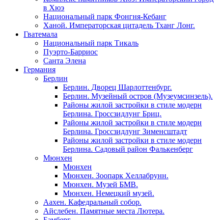
в Хюэ
Национальный парк Фонгня-Кебанг
Ханой. Императорская цитадель Тханг Лонг.
Гватемала
Национальный парк Тикаль
Пуэрто-Барриос
Санта Элена
Германия
Берлин
Берлин. Дворец Шарлоттенбург.
Берлин. Музейный остров (Музеумсинзель).
Районы жилой застройки в стиле модерн
Берлина. Гроссзидлунг Бриц.
Районы жилой застройки в стиле модерн
Берлина. Гроссзидлунг Зименсштадт
Районы жилой застройки в стиле модерн
Берлина. Садовый район Фалькенберг
Мюнхен
Мюнхен
Мюнхен. Зоопарк Хеллабрунн.
Мюнхен. Музей БМВ.
Мюнхен. Немецкий музей.
Аахен. Кафедральный собор.
Айслебен. Памятные места Лютера.
Бамберг