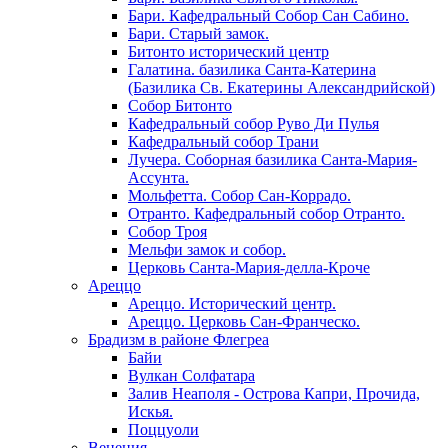
Бари. Кафедральный Собор Сан Сабино.
Бари. Старый замок.
Битонто исторический центр
Галатина. базилика Санта-Катерина
(Базилика Св. Екатерины Александрийской)
Собор Битонто
Кафедральный собор Руво Ди Пулья
Кафедральный собор Трани
Лучера. Соборная базилика Санта-Мария-
Ассунта.
Мольфетта. Собор Сан-Коррадо.
Отранто. Кафедральный собор Отранто.
Собор Троя
Мельфи замок и собор.
Церковь Санта-Мария-делла-Кроче
Ареццо
Ареццо. Исторический центр.
Ареццо. Церковь Сан-Франческо.
Брадизм в районе Флегреа
Байи
Вулкан Солфатара
Залив Неаполя - Острова Капри, Прочида,
Искья.
Поццуоли
Венеция.