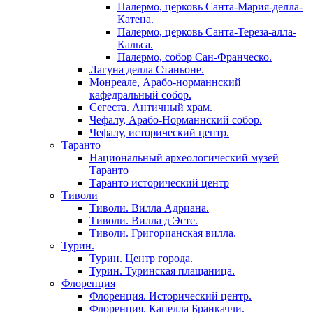
Палермо, церковь Санта-Мария-делла-
Катена.
Палермо, церковь Санта-Тереза-алла-
Кальса.
Палермо, собор Сан-Франческо.
Лагуна делла Станьоне.
Монреале, Арабо-норманнский
кафедральный собор.
Сегеста. Античный храм.
Чефалу, Арабо-Норманнский собор.
Чефалу, исторический центр.
Таранто
Национальный археологический музей
Таранто
Таранто исторический центр
Тиволи
Тиволи. Вилла Адриана.
Тиволи. Вилла д Эсте.
Тиволи. Григорианская вилла.
Турин.
Турин. Центр города.
Турин. Туринская плащаница.
Флоренция
Флоренция. Исторический центр.
Флоренция. Капелла Бранкаччи.