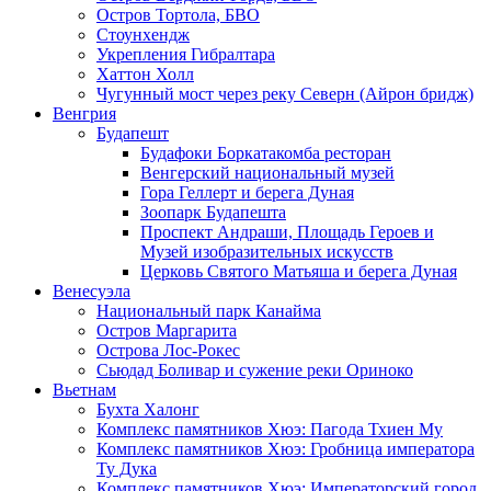
Остров Тортола, БВО
Стоунхендж
Укрепления Гибралтара
Хаттон Холл
Чугунный мост через реку Северн (Айрон бридж)
Венгрия
Будапешт
Будафоки Боркатакомба ресторан
Венгерский национальный музей
Гора Геллерт и берега Дуная
Зоопарк Будапешта
Проспект Андраши, Площадь Героев и
Музей изобразительных искусств
Церковь Святого Матьяша и берега Дуная
Венесуэла
Национальный парк Канайма
Остров Маргарита
Острова Лос-Рокес
Сьюдад Боливар и сужение реки Ориноко
Вьетнам
Бухта Халонг
Комплекс памятников Хюэ: Пагода Тхиен Му
Комплекс памятников Хюэ: Гробница императора
Ту Дука
Комплекс памятников Хюэ: Императорский город