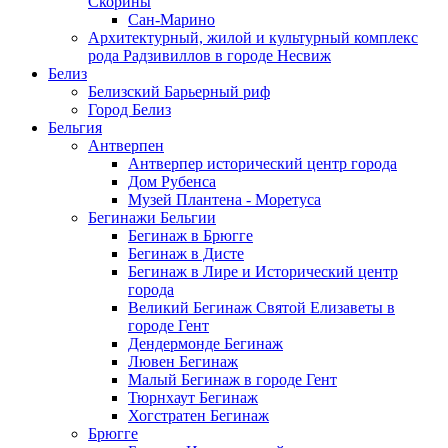
Скорины
Сан-Марино
Архитектурный, жилой и культурный комплекс
рода Радзивиллов в городе Несвиж
Белиз
Белизский Барьерный риф
Город Белиз
Бельгия
Антверпен
Антверпер исторический центр города
Дом Рубенса
Музей Плантена - Моретуса
Бегинажи Бельгии
Бегинаж в Брюгге
Бегинаж в Дисте
Бегинаж в Лире и Исторический центр
города
Великий Бегинаж Святой Елизаветы в
городе Гент
Дендермонде Бегинаж
Лювен Бегинаж
Малый Бегинаж в городе Гент
Тюрнхаут Бегинаж
Хогстратен Бегинаж
Брюгге