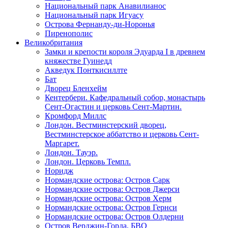
Национальный парк Анавилианос
Национальный парк Игуасу
Острова Фернанду-ди-Норонья
Пиренополис
Великобритания
Замки и крепости короля Эдуарда I в древнем
княжестве Гуинедд
Акведук Понткисиллте
Бат
Дворец Бленхейм
Кентербери. Кафедральный собор, монастырь
Сент-Огастин и церковь Сент-Мартин.
Кромфорд Миллс
Лондон. Вестминстерский дворец,
Вестминстерское аббатство и церковь Cент-
Маргарет.
Лондон. Тауэр.
Лондон. Церковь Темпл.
Норидж
Нормандские острова: Остров Сарк
Нормандские острова: Остров Джерси
Нормандские острова: Остров Херм
Нормандские острова: Остров Гернси
Нормандские острова: Остров Олдерни
Остров Верджин-Горда, БВО