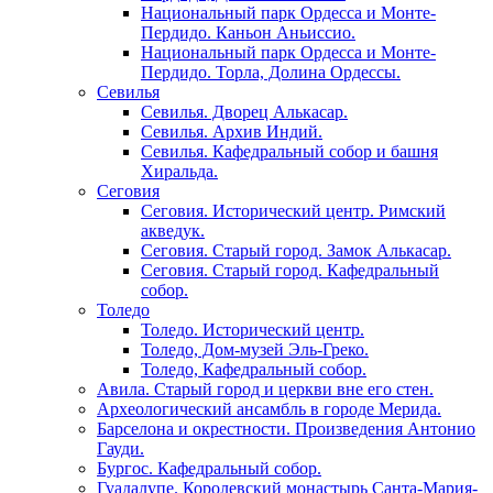
Национальный парк Ордесса и Монте-
Пердидо. Каньон Аньиссио.
Национальный парк Ордесса и Монте-
Пердидо. Торла, Долина Ордессы.
Севилья
Севилья. Дворец Алькасар.
Севилья. Архив Индий.
Севилья. Кафедральный собор и башня
Хиральда.
Сеговия
Сеговия. Исторический центр. Римский
акведук.
Сеговия. Старый город. Замок Алькасар.
Сеговия. Старый город. Кафедральный
собор.
Толедо
Толедо. Исторический центр.
Толедо, Дом-музей Эль-Греко.
Толедо, Кафедральный собор.
Авила. Старый город и церкви вне его стен.
Археологический ансамбль в городе Мерида.
Барселона и окрестности. Произведения Антонио
Гауди.
Бургос. Кафедральный собор.
Гуадалупе. Королевский монастырь Санта-Мария-