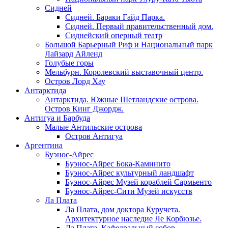
Сидней
Сидней. Бараки Гайд Парка.
Сидней. Первый правительственный дом.
Сиднейский оперный театр
Большой Барьерный Риф и Национальный парк
Лайзард Айленд
Голубые горы
Мельбурн. Королевский выставочный центр.
Остров Лорд Хау
Антарктида
Антарктида. Южные Шетландские острова.
Остров Кинг Джордж.
Антигуа и Барбуда
Малые Антильские острова
Остров Антигуа
Аргентина
Буэнос-Айрес
Буэнос-Айрес Бока-Каминито
Буэнос-Айрес культурный ландшафт
Буэнос-Айрес Музей кораблей Сармьенто
Буэнос-Айрес-Сити Музей искусств
Ла Плата
Ла Плата, дом доктора Куручета.
Архитектурное наследие Ле Корбюзье.
Ла Плата. Кафедральный собор.