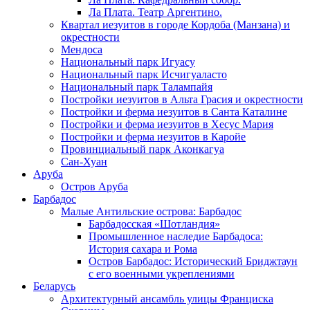
Ла Плата. Театр Аргентино.
Квартал иезуитов в городе Кордоба (Манзана) и
окрестности
Мендоса
Национальный парк Игуасу
Национальный парк Исчигуаласто
Национальный парк Талампайя
Постройки иезуитов в Альта Грасия и окрестности
Постройки и ферма иезуитов в Санта Каталине
Постройки и ферма иезуитов в Хесус Мария
Постройки и ферма иезуитов в Каройе
Провинциальный парк Аконкагуа
Сан-Хуан
Аруба
Остров Аруба
Барбадос
Малые Антильские острова: Барбадос
Барбадосская «Шотландия»
Промышленное наследие Барбадоса:
История сахара и Рома
Остров Барбадос: Исторический Бриджтаун
с его военными укреплениями
Беларусь
Архитектурный ансамбль улицы Франциска