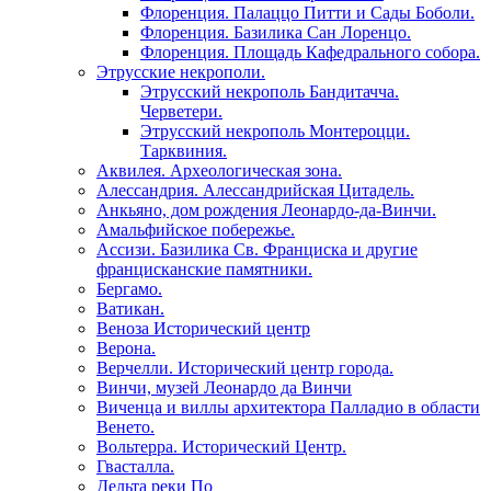
Флоренция. Палаццо Питти и Сады Боболи.
Флоренция. Базилика Сан Лоренцо.
Флоренция. Площадь Кафедрального собора.
Этрусские некрополи.
Этрусский некрополь Бандитачча.
Черветери.
Этрусский некрополь Монтероцци.
Тарквиния.
Аквилея. Археологическая зона.
Алессандрия. Алессандрийская Цитадель.
Анкьяно, дом рождения Леонардо-да-Винчи.
Амальфийское побережье.
Ассизи. Базилика Св. Франциска и другие
францисканские памятники.
Бергамо.
Ватикан.
Веноза Исторический центр
Верона.
Верчелли. Исторический центр города.
Винчи, музей Леонардо да Винчи
Виченца и виллы архитектора Палладио в области
Венето.
Вольтерра. Исторический Центр.
Гвасталла.
Дельта реки По