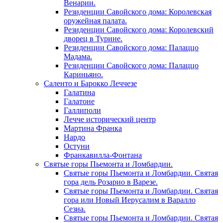
Венарии.
Резиденции Савойского дома: Королевская
оружейная палата.
Резиденции Савойского дома: Королевский
дворец в Турине.
Резиденции Савойского дома: Палаццо
Мадама.
Резиденции Савойского дома: Палаццо
Кариньяно.
Саленто и Барокко Леччезе
Галатина
Галатоне
Галлиполи
Лечче исторический центр
Мартина Франка
Нардо
Остуни
Франкавилла-Фонтана
Святые горы Пьемонта и Ломбардии.
Святые горы Пьемонта и Ломбардии. Святая
гора дель Розарио в Варезе.
Святые горы Пьемонта и Ломбардии. Святая
гора или Новый Иерусалим в Варалло
Сезиа.
Святые горы Пьемонта и Ломбардии. Святая