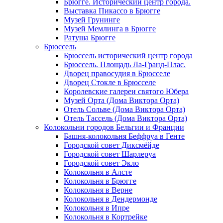
Брюгге. Исторический центр города.
Выставка Пикассо в Брюгге
Музей Грунинге
Музей Мемлинга в Брюгге
Ратуша Брюгге
Брюссель
Брюссель исторический центр города
Брюссель. Площадь Ла-Гранд-Плас.
Дворец правосудия в Брюсселе
Дворец Стокле в Брюсселе
Королевские галереи святого Юбера
Музей Орта (Дома Виктора Орта)
Отель Сольве (Дома Виктора Орта)
Отель Тассель (Дома Виктора Орта)
Колокольни городов Бельгии и Франции
Башня-колокольня Беффруа в Генте
Городской совет Диксмёйде
Городской совет Шарлеруа
Городской совет Экло
Колокольня в Алсте
Колокольня в Брюгге
Колокольня в Верне
Колокольня в Дендермонде
Колокольня в Ипре
Колокольня в Кортрейке