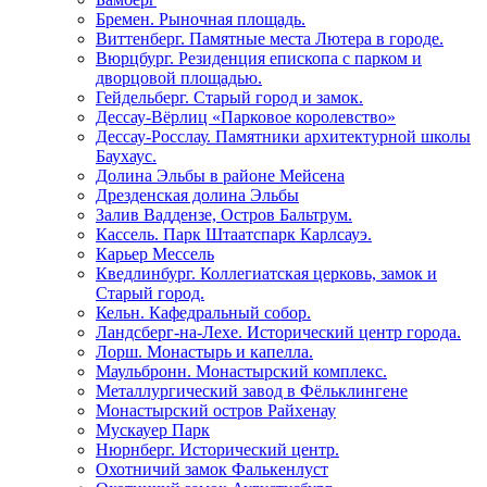
Бремен. Рыночная площадь.
Виттенберг. Памятные места Лютера в городе.
Вюрцбург. Резиденция епископа с парком и
дворцовой площадью.
Гейдельберг. Старый город и замок.
Дессау-Вёрлиц «Парковое королевство»
Дессау-Росслау. Памятники архитектурной школы
Баухаус.
Долина Эльбы в районе Мейсена
Дрезденская долина Эльбы
Залив Ваддензе, Остров Бальтрум.
Кассель. Парк Штаатспарк Карлсауэ.
Карьер Мессель
Кведлинбург. Коллегиатская церковь, замок и
Старый город.
Кельн. Кафедральный собор.
Ландсберг-на-Лехе. Исторический центр города.
Лорш. Монастырь и капелла.
Маульбронн. Монастырский комплекс.
Металлургический завод в Фёльклингене
Монастырский остров Райхенау
Мускауер Парк
Нюрнберг. Исторический центр.
Охотничий замок Фалькенлуст