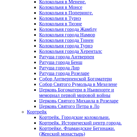
Колокольня в Менене.
Колокольня в Монсе
Колокольня в Поперинге.
Колокольня в Турнэ
Колокольня в Тюэне
Колокольня города Жамблу
Колокольня города Намюр
Колокольня города Тинен
Колокольня города Турнэ
Колокольня города Херенталс
Ратуша города Антверпен
Ратуша города Бенш
Ратуша города Лир
Ратуша города Розеларе
Собор Антверпенской Богоматери
Собор Святого Румольда в Мехелене
Церковь Богоматери в Ньивпорте и
мемориал первой мировой войны
Церковь Святого Михаила в Розеларе
Церковь Святого Петра в Ло
Кортрейк
Кортрейк. Городские колокольни.
Кортрейк. Исторический центр города.
Кортрейке. Фламандские Бегинажи.
(Женский монастырь)