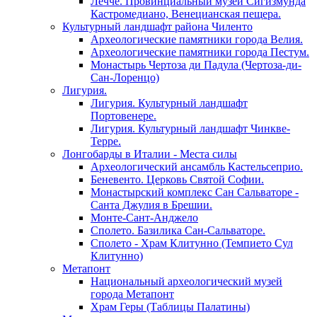
Лечче. Провинциальный музей Сигизмунда
Кастромедиано, Венецианская пещера.
Культурный ландшафт района Чиленто
Археологические памятники города Велия.
Археологические памятники города Пестум.
Монастырь Чертоза ди Падула (Чертоза-ди-
Сан-Лоренцо)
Лигурия.
Лигурия. Культурный ландшафт
Портовенере.
Лигурия. Культурный ландшафт Чинкве-
Терре.
Лонгобарды в Италии - Места силы
Археологический ансамбль Кастельсеприо.
Беневенто. Церковь Святой Софии.
Монастырский комплекс Сан Сальваторе -
Санта Джулия в Брешии.
Монте-Сант-Анджело
Сполето. Базилика Сан-Сальваторе.
Сполето - Храм Клитунно (Темпието Сул
Клитунно)
Метапонт
Национальный археологический музей
города Метапонт
Храм Геры (Таблицы Палатины)