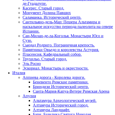
де-Гуадалупе.
Касерес. Старый город.
Монумент Долина Павших
Саламанка. Исторический центр.
Сантильяно-дель-Мар: Пещера Альтамира и
наскальное искусство периода палеолита на севере
Испании.
Сан-Милан-де-ла-Коголья. Монастыри Юсо и
Сузо.
Сьюдад Родриго. Пограничная крепость.
Памятники Овьедо и королевства Астурия.
Пласенсия. Кафедральный собор.
Трухильо. Старый город.
Эль Росио
Эскориал. Монастырь и окрестности.
Италия
Аппиева дорога - Королева дороги.
Беневенто Римские памятники.
Бриндизи Исторический центр.
Санта-Мария-Капуа-Ветере Римская Арена
Апулия
Альтамура Археологический музей.
Алтамура Исторический город.
Алтамура Ландшафт.
Бари. Базилика Святого Николая.