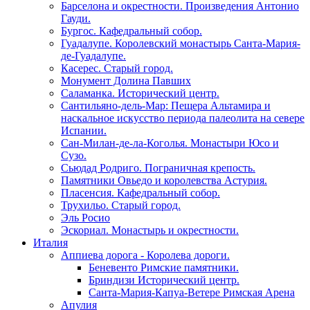
Барселона и окрестности. Произведения Антонио
Гауди.
Бургос. Кафедральный собор.
Гуадалупе. Королевский монастырь Санта-Мария-
де-Гуадалупе.
Касерес. Старый город.
Монумент Долина Павших
Саламанка. Исторический центр.
Сантильяно-дель-Мар: Пещера Альтамира и
наскальное искусство периода палеолита на севере
Испании.
Сан-Милан-де-ла-Коголья. Монастыри Юсо и
Сузо.
Сьюдад Родриго. Пограничная крепость.
Памятники Овьедо и королевства Астурия.
Пласенсия. Кафедральный собор.
Трухильо. Старый город.
Эль Росио
Эскориал. Монастырь и окрестности.
Италия
Аппиева дорога - Королева дороги.
Беневенто Римские памятники.
Бриндизи Исторический центр.
Санта-Мария-Капуа-Ветере Римская Арена
Апулия