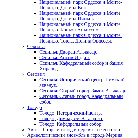
Национальный парк Ордесса и Монте-
Пердидо, Долина Вио.
Национальный парк Ордесса и Монте-
Пердидо, Долина Пиньета.
Национальный парк Ордесса и Монте-
Пердидо. Каньон Аньиссио.
Национальный парк Ордесса и Монте-
Пердидо. Торла, Долина Ордессы.
Севилья
Севилья. Дворец Алькасар.
Севилья. Архив Индий.
Севилья. Кафедральный собор и башня
Хиральда.
Сеговия
Сеговия. Исторический центр. Римский
акведук.
Сеговия. Старый город. Замок Алькасар.
Сеговия. Старый город. Кафедральный
собор.
Толедо
Толедо. Исторический центр.
Толедо, Дом-музей Эль-Греко.
Толедо, Кафедральный собор.
Авила. Старый город и церкви вне его стен.
Археологический ансамбль в городе Мерида.