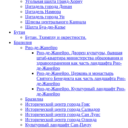
Угольная шахта Гранд-Хорну
Цитадель города Динан
Цитадель Намюра
Цитадель города Уи
Шлюзы центрального Каннала
Шахта Буа-дю-Казье
Бутан
Бутан. Тхимпху и окрестности.
Бразилия
Рио-де-Жанейро
Рио-де-Жанейро. Дворец культуры, бывшая
штаб-квартира министерства образования и
здравоохранения как часть ландшафта Рио-
де-Жанейро
Рио-де-Жанейро. Церковь и монастырь
Святого Бенедикта как часть ландшафта Рио-
де-Жанейро
Рио-де-Жанейро. Культурный ландшафт Рио-
де-Жанейро
Бразилиа
Исторический центр города Гояс
Исторический центр города Салвадор
Исторический центр города Сан Луис
Исторический центр города Олинда
Культурный ландшафт Сан-Паулу