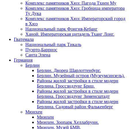
Комплекс памятников Хюэ: Пагода Тхиен Му
Комплекс памятников Хюэ: Гробница императора
Ту Дука
Комплекс памятников Хюэ: Императорский город
в Хюэ
Национальный парк Фонгня-Кебанг
Ханой. Императорская цитадель Тханг Лонг.
Гватемала
Национальный парк Тикаль
Пуэрто-Барриос
Санта Элена
Германия
Берлин
Берлин. Дворец Шарлоттенбург.
Берлин. Музейный остров (Музеумсинзель).
Районы жилой застройки в стиле модерн
Берлина. Гроссзидлунг Бриц.
Районы жилой застройки в стиле модерн
Берлина. Гроссзидлунг Зименсштадт
Районы жилой застройки в стиле модерн
Берлина. Садовый район Фалькенберг
Мюнхен
Мюнхен
Мюнхен. Зоопарк Хеллабрунн.
Мюнхен. Музей БМВ.