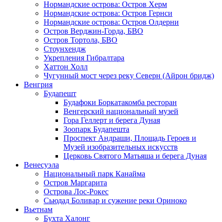
Нормандские острова: Остров Херм
Нормандские острова: Остров Гернси
Нормандские острова: Остров Олдерни
Остров Верджин-Горда, БВО
Остров Тортола, БВО
Стоунхендж
Укрепления Гибралтара
Хаттон Холл
Чугунный мост через реку Северн (Айрон бридж)
Венгрия
Будапешт
Будафоки Боркатакомба ресторан
Венгерский национальный музей
Гора Геллерт и берега Дуная
Зоопарк Будапешта
Проспект Андраши, Площадь Героев и
Музей изобразительных искусств
Церковь Святого Матьяша и берега Дуная
Венесуэла
Национальный парк Канайма
Остров Маргарита
Острова Лос-Рокес
Сьюдад Боливар и сужение реки Ориноко
Вьетнам
Бухта Халонг