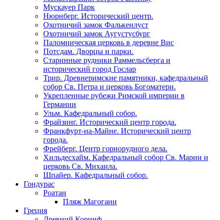
Мускауер Парк
Нюрнберг. Исторический центр.
Охотничий замок Фалькенлуст
Охотничий замок Аугустусбург
Паломническая церковь в деревне Вис
Потсдам. Дворцы и парки.
Старинные рудники Раммельсберга и
исторический город Гослар
Трир. Древнеримские памятники, кафедральный
собор Св. Петра и церковь Богоматери.
Укрепленные рубежи Римской империи в
Германии
Ульм. Кафедральный собор.
Фрайзинг. Исторический центр города.
Франкфурт-на-Майне. Исторический центр
города.
Фрейберг. Центр горнорудного дела.
Хильдесхайм. Кафедральный собор Cв. Марии и
церковь Св. Михаила.
Шпайер. Кафедральный собор.
Гондурас
Роатан
Пляж Магогани
Греция
Древний Коринф