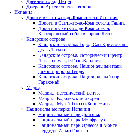
Древний город Петра
Джераш. Археологическая зона.
Испания
Дороги в Сантьяго-де-Компостела. Испания.
Дороги в Сантьяго-де-Компостела. Гавин.
Дороги в Сантьяго-де-Компостела.
Кафедральный собор в городе Леон.
Канарские острова.
Канарские острова. Город Сан-Кристобаль-
де-ла-Лагуна.
Канарские острова. Исторический центр
Лас-Пальмас-де-Гран-Канария
Канарские острова. Национальный парк
дикой природы Тейде.
Канарские острова. Национальный парк
Гарахонай.
Мадрид
Мадрид, исторический центр.
Мадрид. Королевский дворец.
Мадрид. Музей Тиссен-Борнемисса.
Национальные парки Испании
Национальный парк Доньяна.
Национальный парк Монфрагуэ.
Национальный парк Ордесса и Монте
Пердидо, Альто Гальего.