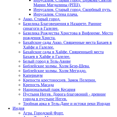
Иерусалим. Старый город. Церковь Святой
Марии Магдалины (РПЦ).
Иерусалим. Старый город. Скорбный путь.
Иерусалим. Стена плача.
Акко. Старый город.
Базилика Благовещения в Назарете. Ранние
синагоги в Галелее.
Базилика Рождества Христова в Вифлееме. Место
рождения Христа.
Бахайские сады Акко. Священные места Бахаев в
Хайфе и Галелее.
Бахайские сады в Хайфе. Священныей места
Бахаев в Хайфе и Галелее.
Белый город в Тель-Авиве
Библейские холмы. Холм Беэр-Шева.
Библейские холмы. Холм Мегиддо.
Капернаум
Крепости крестоносцев. Замок Пелерин.
Крепость Масада
Национальный парк Кесария
Пустыня Негев. Дорога благовоний - древние
города в пустыне Негев.
Тройная арка в Тель-Дане и истоки реки Иордан
Индия
Агра. Городской Форт.