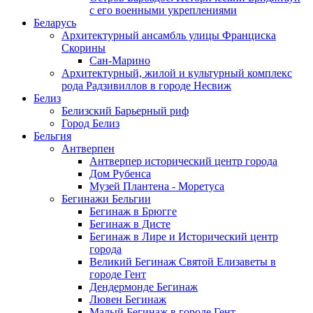
с его военными укреплениями
Беларусь
Архитектурный ансамбль улицы Франциска
Скорины
Сан-Марино
Архитектурный, жилой и культурный комплекс
рода Радзивиллов в городе Несвиж
Белиз
Белизский Барьерный риф
Город Белиз
Бельгия
Антверпен
Антверпер исторический центр города
Дом Рубенса
Музей Плантена - Моретуса
Бегинажи Бельгии
Бегинаж в Брюгге
Бегинаж в Дисте
Бегинаж в Лире и Исторический центр
города
Великий Бегинаж Святой Елизаветы в
городе Гент
Дендермонде Бегинаж
Лювен Бегинаж
Малый Бегинаж в городе Гент