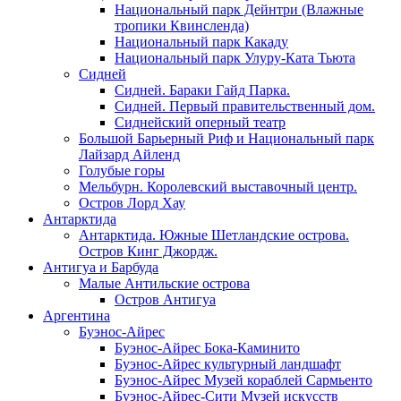
Национальный парк Дейнтри (Влажные
тропики Квинсленда)
Национальный парк Какаду
Национальный парк Улуру-Ката Тьюта
Сидней
Сидней. Бараки Гайд Парка.
Сидней. Первый правительственный дом.
Сиднейский оперный театр
Большой Барьерный Риф и Национальный парк
Лайзард Айленд
Голубые горы
Мельбурн. Королевский выставочный центр.
Остров Лорд Хау
Антарктида
Антарктида. Южные Шетландские острова.
Остров Кинг Джордж.
Антигуа и Барбуда
Малые Антильские острова
Остров Антигуа
Аргентина
Буэнос-Айрес
Буэнос-Айрес Бока-Каминито
Буэнос-Айрес культурный ландшафт
Буэнос-Айрес Музей кораблей Сармьенто
Буэнос-Айрес-Сити Музей искусств