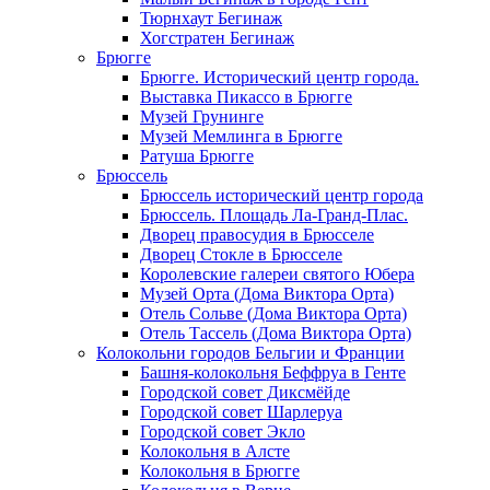
Тюрнхаут Бегинаж
Хогстратен Бегинаж
Брюгге
Брюгге. Исторический центр города.
Выставка Пикассо в Брюгге
Музей Грунинге
Музей Мемлинга в Брюгге
Ратуша Брюгге
Брюссель
Брюссель исторический центр города
Брюссель. Площадь Ла-Гранд-Плас.
Дворец правосудия в Брюсселе
Дворец Стокле в Брюсселе
Королевские галереи святого Юбера
Музей Орта (Дома Виктора Орта)
Отель Сольве (Дома Виктора Орта)
Отель Тассель (Дома Виктора Орта)
Колокольни городов Бельгии и Франции
Башня-колокольня Беффруа в Генте
Городской совет Диксмёйде
Городской совет Шарлеруа
Городской совет Экло
Колокольня в Алсте
Колокольня в Брюгге