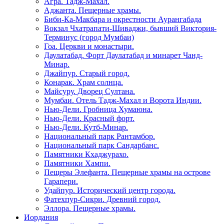
Агра. Тадж-Махал.
Аджанта. Пещерные храмы.
Биби-Ка-Макбара и окрестности Аурангабада
Вокзал Чхатрапати-Шиваджи, бывший Виктория-
Терминус (город Мумбаи)
Гоа. Церкви и монастыри.
Даулатабад. Форт Даулатабад и минарет Чанд-
Минар.
Джайпур. Старый город.
Конарак. Храм солнца.
Майсуру. Дворец Султана.
Мумбаи. Отель Тадж-Махал и Ворота Индии.
Нью-Дели. Гробница Хумаюна.
Нью-Дели. Красный форт.
Нью-Дели. Кутб-Минар.
Национальный парк Рантамбор.
Национальный парк Сандарбанс.
Памятники Кхаджурахо.
Памятники Хампи.
Пещеры Элефанта. Пещерные храмы на острове
Гарапери.
Удайпур. Исторический центр города.
Фатехпур-Сикри. Древний город.
Эллора. Пещерные храмы.
Иордания