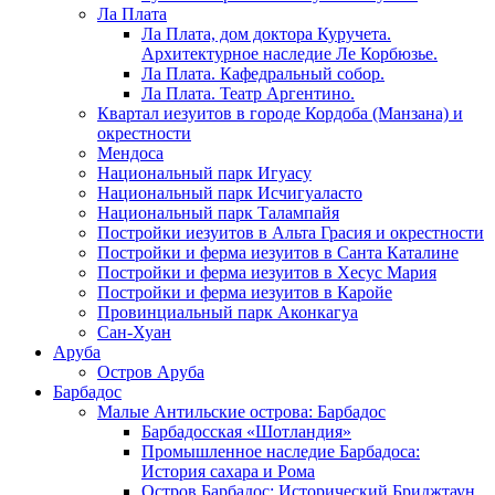
Ла Плата
Ла Плата, дом доктора Куручета.
Архитектурное наследие Ле Корбюзье.
Ла Плата. Кафедральный собор.
Ла Плата. Театр Аргентино.
Квартал иезуитов в городе Кордоба (Манзана) и
окрестности
Мендоса
Национальный парк Игуасу
Национальный парк Исчигуаласто
Национальный парк Талампайя
Постройки иезуитов в Альта Грасия и окрестности
Постройки и ферма иезуитов в Санта Каталине
Постройки и ферма иезуитов в Хесус Мария
Постройки и ферма иезуитов в Каройе
Провинциальный парк Аконкагуа
Сан-Хуан
Аруба
Остров Аруба
Барбадос
Малые Антильские острова: Барбадос
Барбадосская «Шотландия»
Промышленное наследие Барбадоса:
История сахара и Рома
Остров Барбадос: Исторический Бриджтаун