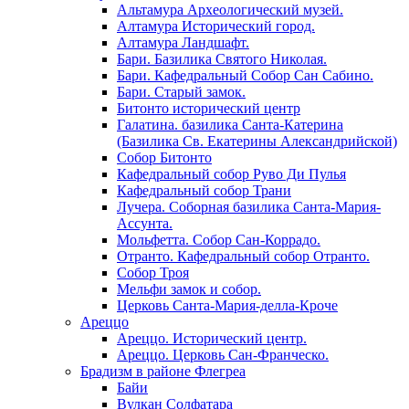
Альтамура Археологический музей.
Алтамура Исторический город.
Алтамура Ландшафт.
Бари. Базилика Святого Николая.
Бари. Кафедральный Собор Сан Сабино.
Бари. Старый замок.
Битонто исторический центр
Галатина. базилика Санта-Катерина
(Базилика Св. Екатерины Александрийской)
Собор Битонто
Кафедральный собор Руво Ди Пулья
Кафедральный собор Трани
Лучера. Соборная базилика Санта-Мария-
Ассунта.
Мольфетта. Собор Сан-Коррадо.
Отранто. Кафедральный собор Отранто.
Собор Троя
Мельфи замок и собор.
Церковь Санта-Мария-делла-Кроче
Ареццо
Ареццо. Исторический центр.
Ареццо. Церковь Сан-Франческо.
Брадизм в районе Флегреа
Байи
Вулкан Солфатара