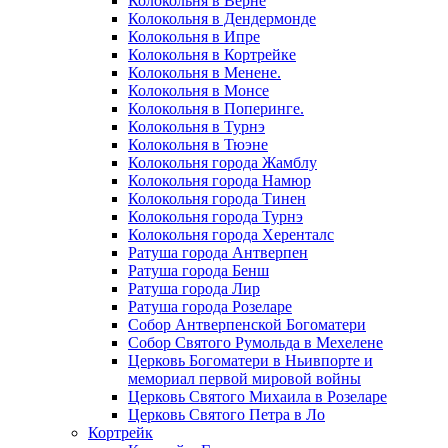
Колокольня в Верне
Колокольня в Дендермонде
Колокольня в Ипре
Колокольня в Кортрейке
Колокольня в Менене.
Колокольня в Монсе
Колокольня в Поперинге.
Колокольня в Турнэ
Колокольня в Тюэне
Колокольня города Жамблу
Колокольня города Намюр
Колокольня города Тинен
Колокольня города Турнэ
Колокольня города Херенталс
Ратуша города Антверпен
Ратуша города Бенш
Ратуша города Лир
Ратуша города Розеларе
Собор Антверпенской Богоматери
Собор Святого Румольда в Мехелене
Церковь Богоматери в Ньивпорте и
мемориал первой мировой войны
Церковь Святого Михаила в Розеларе
Церковь Святого Петра в Ло
Кортрейк