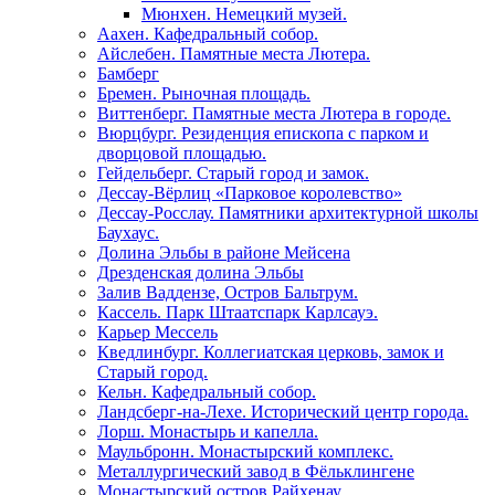
Мюнхен. Немецкий музей.
Аахен. Кафедральный собор.
Айслебен. Памятные места Лютера.
Бамберг
Бремен. Рыночная площадь.
Виттенберг. Памятные места Лютера в городе.
Вюрцбург. Резиденция епископа с парком и
дворцовой площадью.
Гейдельберг. Старый город и замок.
Дессау-Вёрлиц «Парковое королевство»
Дессау-Росслау. Памятники архитектурной школы
Баухаус.
Долина Эльбы в районе Мейсена
Дрезденская долина Эльбы
Залив Ваддензе, Остров Бальтрум.
Кассель. Парк Штаатспарк Карлсауэ.
Карьер Мессель
Кведлинбург. Коллегиатская церковь, замок и
Старый город.
Кельн. Кафедральный собор.
Ландсберг-на-Лехе. Исторический центр города.
Лорш. Монастырь и капелла.
Маульбронн. Монастырский комплекс.
Металлургический завод в Фёльклингене
Монастырский остров Райхенау