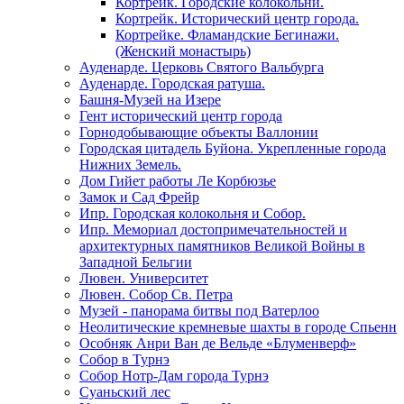
Кортрейк. Городские колокольни.
Кортрейк. Исторический центр города.
Кортрейке. Фламандские Бегинажи.
(Женский монастырь)
Ауденарде. Церковь Святого Вальбурга
Ауденарде. Городская ратуша.
Башня-Музей на Изере
Гент исторический центр города
Горнодобывающие объекты Валлонии
Городская цитадель Буйона. Укрепленные города
Нижних Земель.
Дом Гийет работы Ле Корбюзье
Замок и Сад Фрейр
Ипр. Городская колокольня и Собор.
Ипр. Мемориал достопримечательностей и
архитектурных памятников Великой Войны в
Западной Бельгии
Лювен. Университет
Лювен. Собор Св. Петра
Музей - панорама битвы под Ватерлоо
Неолитические кремневые шахты в городе Спьенн
Особняк Анри Ван де Вельде «Блуменверф»
Собор в Турнэ
Собор Нотр-Дам города Турнэ
Суаньский лес