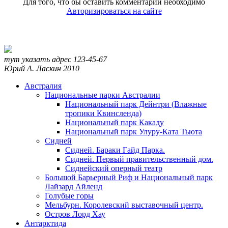
Для того, что бы оставить комментарий необходимо
Авторизироваться на сайте
тут указать адрес
123-45-67
Юрий А. Ласкин
2010
Австралия
Национальные парки Австралии
Национальный парк Дейнтри (Влажные
тропики Квинсленда)
Национальный парк Какаду
Национальный парк Улуру-Ката Тьюта
Сидней
Сидней. Бараки Гайд Парка.
Сидней. Первый правительственный дом.
Сиднейский оперный театр
Большой Барьерный Риф и Национальный парк
Лайзард Айленд
Голубые горы
Мельбурн. Королевский выставочный центр.
Остров Лорд Хау
Антарктида