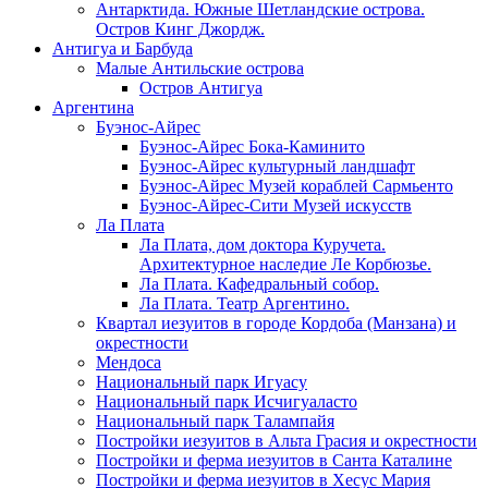
Антарктида. Южные Шетландские острова.
Остров Кинг Джордж.
Антигуа и Барбуда
Малые Антильские острова
Остров Антигуа
Аргентина
Буэнос-Айрес
Буэнос-Айрес Бока-Каминито
Буэнос-Айрес культурный ландшафт
Буэнос-Айрес Музей кораблей Сармьенто
Буэнос-Айрес-Сити Музей искусств
Ла Плата
Ла Плата, дом доктора Куручета.
Архитектурное наследие Ле Корбюзье.
Ла Плата. Кафедральный собор.
Ла Плата. Театр Аргентино.
Квартал иезуитов в городе Кордоба (Манзана) и
окрестности
Мендоса
Национальный парк Игуасу
Национальный парк Исчигуаласто
Национальный парк Талампайя
Постройки иезуитов в Альта Грасия и окрестности
Постройки и ферма иезуитов в Санта Каталине
Постройки и ферма иезуитов в Хесус Мария