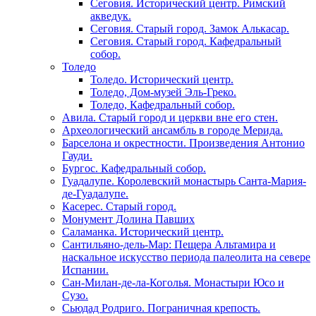
Сеговия. Исторический центр. Римский
акведук.
Сеговия. Старый город. Замок Алькасар.
Сеговия. Старый город. Кафедральный
собор.
Толедо
Толедо. Исторический центр.
Толедо, Дом-музей Эль-Греко.
Толедо, Кафедральный собор.
Авила. Старый город и церкви вне его стен.
Археологический ансамбль в городе Мерида.
Барселона и окрестности. Произведения Антонио
Гауди.
Бургос. Кафедральный собор.
Гуадалупе. Королевский монастырь Санта-Мария-
де-Гуадалупе.
Касерес. Старый город.
Монумент Долина Павших
Саламанка. Исторический центр.
Сантильяно-дель-Мар: Пещера Альтамира и
наскальное искусство периода палеолита на севере
Испании.
Сан-Милан-де-ла-Коголья. Монастыри Юсо и
Сузо.
Сьюдад Родриго. Пограничная крепость.