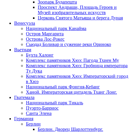
Зоопарк Будапешта
Проспект Андраши, Площадь Героев и
Музей изобразительных искусств
Церковь Святого Матьяша и берега Дуная
Венесуэла
Национальный парк Канайма
Остров Маргарита
Острова Лос-Рокес
Сьюдад Боливар и сужение реки Ориноко
Вьетнам
Бухта Халонг
Комплекс памятников Хюэ: Пагода Тхиен Му
Комплекс памятников Хюэ: Гробница императора
Ту Дука
Комплекс памятников Хюэ: Императорский город
в Хюэ
Национальный парк Фонгня-Кебанг
Ханой. Императорская цитадель Тханг Лонг.
Гватемала
Национальный парк Тикаль
Пуэрто-Барриос
Санта Элена
Германия
Берлин
Берлин. Дворец Шарлоттенбург.