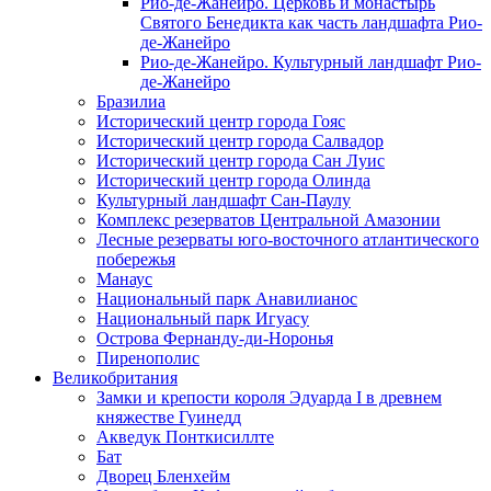
Рио-де-Жанейро. Церковь и монастырь
Святого Бенедикта как часть ландшафта Рио-
де-Жанейро
Рио-де-Жанейро. Культурный ландшафт Рио-
де-Жанейро
Бразилиа
Исторический центр города Гояс
Исторический центр города Салвадор
Исторический центр города Сан Луис
Исторический центр города Олинда
Культурный ландшафт Сан-Паулу
Комплекс резерватов Центральной Амазонии
Лесные резерваты юго-восточного атлантического
побережья
Манаус
Национальный парк Анавилианос
Национальный парк Игуасу
Острова Фернанду-ди-Норонья
Пиренополис
Великобритания
Замки и крепости короля Эдуарда I в древнем
княжестве Гуинедд
Акведук Понткисиллте
Бат
Дворец Бленхейм