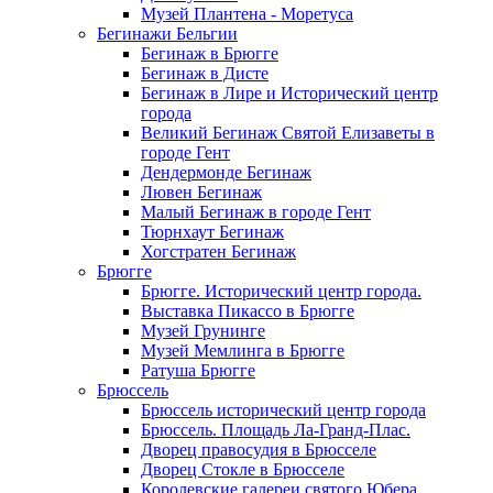
Музей Плантена - Моретуса
Бегинажи Бельгии
Бегинаж в Брюгге
Бегинаж в Дисте
Бегинаж в Лире и Исторический центр
города
Великий Бегинаж Святой Елизаветы в
городе Гент
Дендермонде Бегинаж
Лювен Бегинаж
Малый Бегинаж в городе Гент
Тюрнхаут Бегинаж
Хогстратен Бегинаж
Брюгге
Брюгге. Исторический центр города.
Выставка Пикассо в Брюгге
Музей Грунинге
Музей Мемлинга в Брюгге
Ратуша Брюгге
Брюссель
Брюссель исторический центр города
Брюссель. Площадь Ла-Гранд-Плас.
Дворец правосудия в Брюсселе
Дворец Стокле в Брюсселе
Королевские галереи святого Юбера