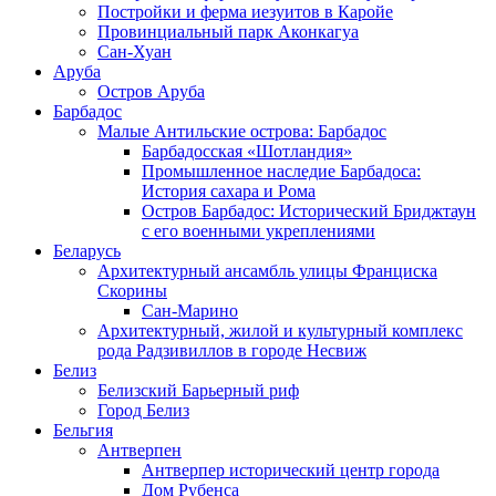
Постройки и ферма иезуитов в Каройе
Провинциальный парк Аконкагуа
Сан-Хуан
Аруба
Остров Аруба
Барбадос
Малые Антильские острова: Барбадос
Барбадосская «Шотландия»
Промышленное наследие Барбадоса:
История сахара и Рома
Остров Барбадос: Исторический Бриджтаун
с его военными укреплениями
Беларусь
Архитектурный ансамбль улицы Франциска
Скорины
Сан-Марино
Архитектурный, жилой и культурный комплекс
рода Радзивиллов в городе Несвиж
Белиз
Белизский Барьерный риф
Город Белиз
Бельгия
Антверпен
Антверпер исторический центр города
Дом Рубенса