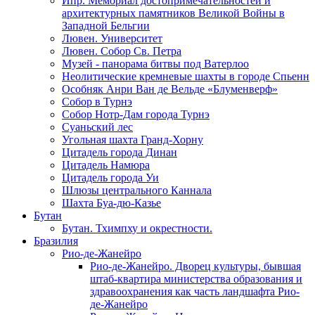
Ипр. Мемориал достопримечательностей и
архитектурных памятников Великой Войны в
Западной Бельгии
Лювен. Университет
Лювен. Собор Св. Петра
Музей - панорама битвы под Ватерлоо
Неолитические кремневые шахты в городе Спьенн
Особняк Анри Ван де Вельде «Блуменверф»
Собор в Турнэ
Собор Нотр-Дам города Турнэ
Суаньский лес
Угольная шахта Гранд-Хорну
Цитадель города Динан
Цитадель Намюра
Цитадель города Уи
Шлюзы центрального Каннала
Шахта Буа-дю-Казье
Бутан
Бутан. Тхимпху и окрестности.
Бразилия
Рио-де-Жанейро
Рио-де-Жанейро. Дворец культуры, бывшая
штаб-квартира министерства образования и
здравоохранения как часть ландшафта Рио-
де-Жанейро