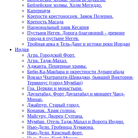
Библейские холмы. Холм Мегиддо.
Капернаум
Крепости крестоносцев. Замок Пелерин.
Крепость Масада
Национальный парк Кесария
Пустыня Негев. Дорога благовоний - древние
города в пустыне Негев.
Тройная арка в Тель-Дане и истоки реки Иордан
Индия
Агра. Городской Форт.
Агра. Тадж-Махал.
Аджанта. Пещерные храмы.
Биби-Ка-Макбара и окрестности Аурангабада
Вокзал Чхатрапати-Шиваджи, бывший Виктория-
Терминус (город Мумбаи)
Гоа. Церкви и монастыри.
Даулатабад. Форт Даулатабад и минарет Чанд-
Минар.
Джайпур. Старый город.
Конарак. Храм солнца.
Майсуру. Дворец Султана.
Мумбаи. Отель Тадж-Махал и Ворота Индии.
Нью-Дели. Гробница Хумаюна.
Нью-Дели. Красный форт.