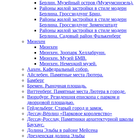
Берлин. Музейный остров (Музеумсинзель).
Районы жилой застройки в стиле модерн
Берлина. Гроссзидлунг Бриц.
Районы жилой застройки в стиле модерн
Берлина. Гроссзидлунг Зименсштадт
Районы жилой застройки в стиле модерн
Берлина. Садовый район Фалькенберг
Мюнхен
Мюнхен
Мюнхен. Зоопарк Хеллабрунн.
Мюнхен. Музей БМВ.
Мюнхен. Немецкий музей.
Аахен. Кафедральный собор.
Айслебен. Памятные места Лютера.
Бамберг
Бремен. Рыночная площадь.
Виттенберг. Памятные места Лютера в городе.
Вюрцбург. Резиденция епископа с парком и
дворцовой площадью.
Гейдельберг. Старый город и замок.
Дессау-Вёрлиц «Парковое королевство»
Дессау-Росслау. Памятники архитектурной школы
Баухаус.
Долина Эльбы в районе Мейсена
Дрезденская долина Эльбы