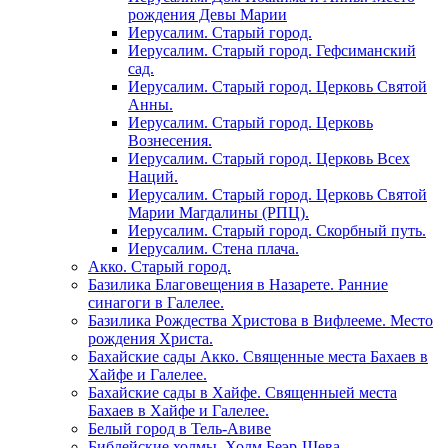
рождения Девы Марии
Иерусалим. Старый город.
Иерусалим. Старый город. Гефсиманский
сад.
Иерусалим. Старый город. Церковь Святой
Анны.
Иерусалим. Старый город. Церковь
Вознесения.
Иерусалим. Старый город. Церковь Всех
Наций.
Иерусалим. Старый город. Церковь Святой
Марии Магдалины (РПЦ).
Иерусалим. Старый город. Скорбный путь.
Иерусалим. Стена плача.
Акко. Старый город.
Базилика Благовещения в Назарете. Ранние
синагоги в Галелее.
Базилика Рождества Христова в Вифлееме. Место
рождения Христа.
Бахайские сады Акко. Священные места Бахаев в
Хайфе и Галелее.
Бахайские сады в Хайфе. Священныей места
Бахаев в Хайфе и Галелее.
Белый город в Тель-Авиве
Библейские холмы. Холм Беэр-Шева.