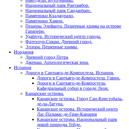
Нью-Дели. Кутб-Минар.
Национальный парк Рантамбор.
Национальный парк Сандарбанс.
Памятники Кхаджурахо.
Памятники Хампи.
Пещеры Элефанта. Пещерные храмы на острове
Гарапери.
Удайпур. Исторический центр города.
Фатехпур-Сикри. Древний город.
Эллора. Пещерные храмы.
Иордания
Древний город Петра
Джераш. Археологическая зона.
Испания
Дороги в Сантьяго-де-Компостела. Испания.
Дороги в Сантьяго-де-Компостела. Гавин.
Дороги в Сантьяго-де-Компостела.
Кафедральный собор в городе Леон.
Канарские острова.
Канарские острова. Город Сан-Кристобаль-
де-ла-Лагуна.
Канарские острова. Исторический центр
Лас-Пальмас-де-Гран-Канария
Канарские острова. Национальный парк
дикой природы Тейде.