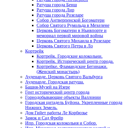
Ратуша города Бенш
Ратуша города Лир
Ратуша города Розеларе
Собор Антверпенской Богоматери
Собор Святого Румольда в Мехелене
Церковь Богоматери в Ньивпорте и
мемориал первой мировой войны
Церковь Святого Михаила в Розеларе
Церковь Святого Петра в Ло
Кортрейк
Кортрейк. Городские колокольни.
Кортрейк. Исторический центр города.
Кортрейке. Фламандские Бегинажи.
(Женский монастырь)
Ауденарде. Церковь Святого Вальбурга
Ауденарде. Городская ратуша.
Башня-Музей на Изере
Гент исторический центр города
Горнодобывающие объекты Валлонии
Городская цитадель Буйона. Укрепленные города
Нижних Земель.
Дом Гийет работы Ле Корбюзье
Замок и Сад Фрейр
Ипр. Городская колокольня и Собор.