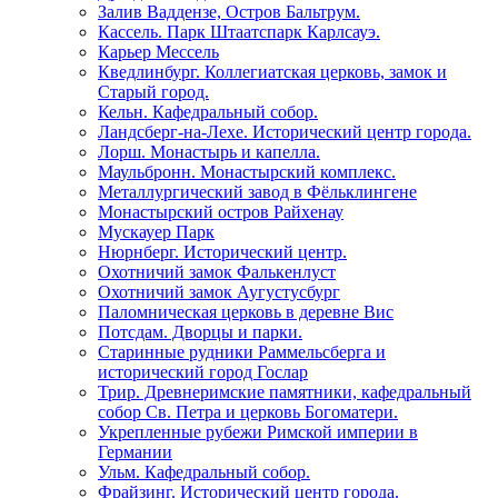
Залив Ваддензе, Остров Бальтрум.
Кассель. Парк Штаатспарк Карлсауэ.
Карьер Мессель
Кведлинбург. Коллегиатская церковь, замок и
Старый город.
Кельн. Кафедральный собор.
Ландсберг-на-Лехе. Исторический центр города.
Лорш. Монастырь и капелла.
Маульбронн. Монастырский комплекс.
Металлургический завод в Фёльклингене
Монастырский остров Райхенау
Мускауер Парк
Нюрнберг. Исторический центр.
Охотничий замок Фалькенлуст
Охотничий замок Аугустусбург
Паломническая церковь в деревне Вис
Потсдам. Дворцы и парки.
Старинные рудники Раммельсберга и
исторический город Гослар
Трир. Древнеримские памятники, кафедральный
собор Св. Петра и церковь Богоматери.
Укрепленные рубежи Римской империи в
Германии
Ульм. Кафедральный собор.
Фрайзинг. Исторический центр города.