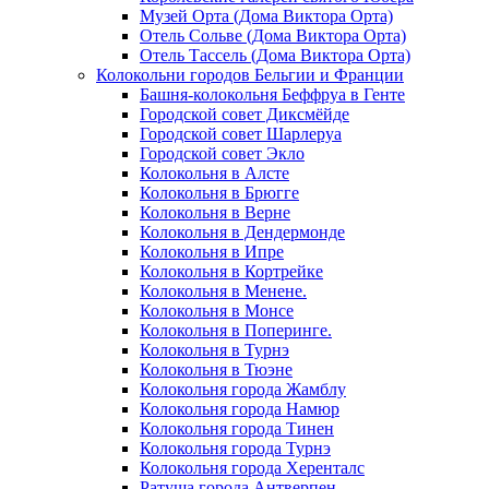
Музей Орта (Дома Виктора Орта)
Отель Сольве (Дома Виктора Орта)
Отель Тассель (Дома Виктора Орта)
Колокольни городов Бельгии и Франции
Башня-колокольня Беффруа в Генте
Городской совет Диксмёйде
Городской совет Шарлеруа
Городской совет Экло
Колокольня в Алсте
Колокольня в Брюгге
Колокольня в Верне
Колокольня в Дендермонде
Колокольня в Ипре
Колокольня в Кортрейке
Колокольня в Менене.
Колокольня в Монсе
Колокольня в Поперинге.
Колокольня в Турнэ
Колокольня в Тюэне
Колокольня города Жамблу
Колокольня города Намюр
Колокольня города Тинен
Колокольня города Турнэ
Колокольня города Херенталс
Ратуша города Антверпен