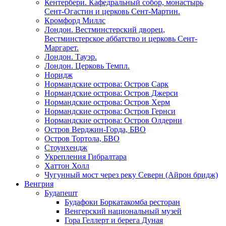
Кентербери. Кафедральный собор, монастырь
Сент-Огастин и церковь Сент-Мартин.
Кромфорд Миллс
Лондон. Вестминстерский дворец,
Вестминстерское аббатство и церковь Cент-
Маргарет.
Лондон. Тауэр.
Лондон. Церковь Темпл.
Норидж
Нормандские острова: Остров Сарк
Нормандские острова: Остров Джерси
Нормандские острова: Остров Херм
Нормандские острова: Остров Гернси
Нормандские острова: Остров Олдерни
Остров Верджин-Горда, БВО
Остров Тортола, БВО
Стоунхендж
Укрепления Гибралтара
Хаттон Холл
Чугунный мост через реку Северн (Айрон бридж)
Венгрия
Будапешт
Будафоки Боркатакомба ресторан
Венгерский национальный музей
Гора Геллерт и берега Дуная