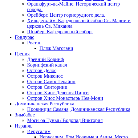
Франкфурт-на-Майне. Исторический центр
города.
Фрейберг. Центр горнорудного дела.
Хильдесхайм. Кафедральный собор Cв. Марии и
церковь Св. Михаила.
Шпайер. Кафедральный собор.
Гондурас
Роатан
Пляж Магогани
Греция
Древний Коринф
Коринфский канал
Остров Делос
Остров Миконос
Остров Самос Герайон
Остров Санторини
Остров Хиос Деревня Пирги
Остров Хиос Монастырь Неа-Мони
Доминиканская Республика
Провинция Самана, Доминиканская Республика
Зимбабве
Моси-оа-Тунья / Водопад Виктория
Израиль
Иерусалим
Иерусалим. Дом Иоакима и Анны. Место