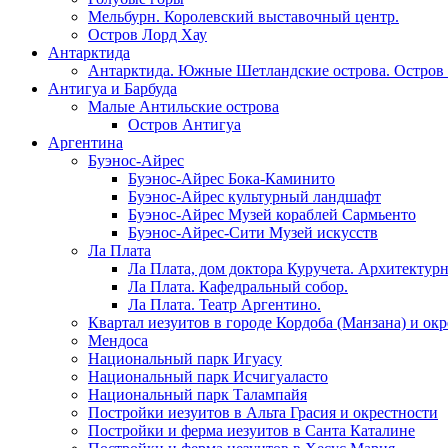
Мельбурн. Королевский выставочный центр.
Остров Лорд Хау
Антарктида
Антарктида. Южные Шетландские острова. Остров
Антигуа и Барбуда
Малые Антильские острова
Остров Антигуа
Аргентина
Буэнос-Айрес
Буэнос-Айрес Бока-Каминито
Буэнос-Айрес культурный ландшафт
Буэнос-Айрес Музей кораблей Сармьенто
Буэнос-Айрес-Сити Музей искусств
Ла Плата
Ла Плата, дом доктора Куручета. Архитектурн
Ла Плата. Кафедральный собор.
Ла Плата. Театр Аргентино.
Квартал иезуитов в городе Кордоба (Манзана) и ок
Мендоса
Национальный парк Игуасу
Национальный парк Исчигуаласто
Национальный парк Талампайя
Постройки иезуитов в Альта Грасия и окрестности
Постройки и ферма иезуитов в Санта Каталине