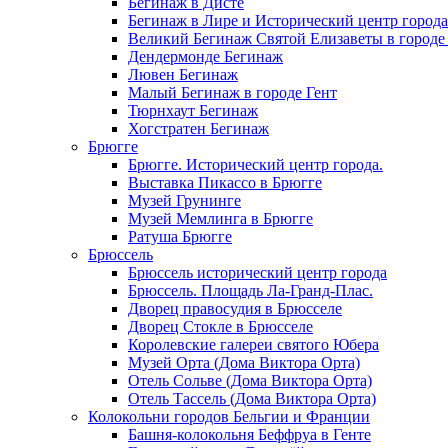
Бегинаж в Дисте
Бегинаж в Лире и Исторический центр города
Великий Бегинаж Святой Елизаветы в городе
Дендермонде Бегинаж
Лювен Бегинаж
Малый Бегинаж в городе Гент
Тюрнхаут Бегинаж
Хогстратен Бегинаж
Брюгге
Брюгге. Исторический центр города.
Выставка Пикассо в Брюгге
Музей Грунинге
Музей Мемлинга в Брюгге
Ратуша Брюгге
Брюссель
Брюссель исторический центр города
Брюссель. Площадь Ла-Гранд-Плас.
Дворец правосудия в Брюсселе
Дворец Стокле в Брюсселе
Королевские галереи святого Юбера
Музей Орта (Дома Виктора Орта)
Отель Сольве (Дома Виктора Орта)
Отель Тассель (Дома Виктора Орта)
Колокольни городов Бельгии и Франции
Башня-колокольня Беффруа в Генте