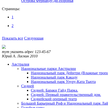
Острова Фернанду-ди-Норонья
Страницы:
1
2
Показать все
Следующая
тут указать адрес
123-45-67
Юрий А. Ласкин
2010
Австралия
Национальные парки Австралии
Национальный парк Дейнтри (Влажные тропи
Национальный парк Какаду
Национальный парк Улуру-Ката Тьюта
Сидней
Сидней. Бараки Гайд Парка.
Сидней. Первый правительственный дом.
Сиднейский оперный театр
Большой Барьерный Риф и Национальный парк Лай
Голубые горы