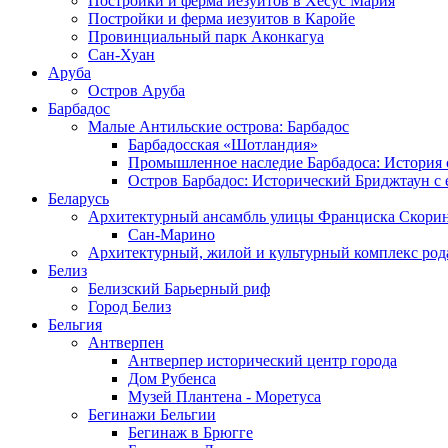
Постройки и ферма иезуитов в Хесус Мария
Постройки и ферма иезуитов в Каройе
Провинциальный парк Аконкагуа
Сан-Хуан
Аруба
Остров Аруба
Барбадос
Малые Антильские острова: Барбадос
Барбадосская «Шотландия»
Промышленное наследие Барбадоса: История 
Остров Барбадос: Исторический Бриджтаун с
Беларусь
Архитектурный ансамбль улицы Франциска Скори
Сан-Марино
Архитектурный, жилой и культурный комплекс род
Белиз
Белизский Барьерный риф
Город Белиз
Бельгия
Антверпен
Антверпер исторический центр города
Дом Рубенса
Музей Плантена - Моретуса
Бегинажи Бельгии
Бегинаж в Брюгге