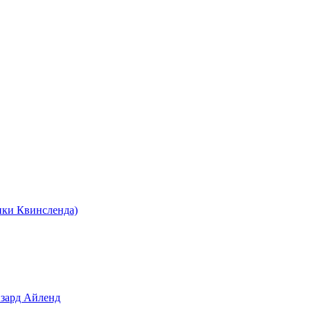
ки Квинсленда)
зард Айленд