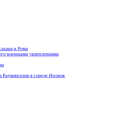
сахара и Рома
 его военными укреплениями
ны
а Радзивиллов в городе Несвиж