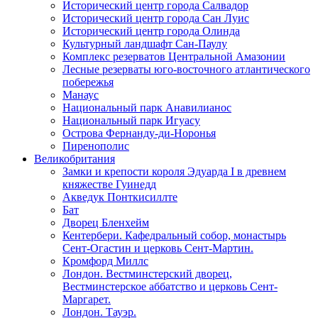
Исторический центр города Салвадор
Исторический центр города Сан Луис
Исторический центр города Олинда
Культурный ландшафт Сан-Паулу
Комплекс резерватов Центральной Амазонии
Лесные резерваты юго-восточного атлантического
побережья
Манаус
Национальный парк Анавилианос
Национальный парк Игуасу
Острова Фернанду-ди-Норонья
Пиренополис
Великобритания
Замки и крепости короля Эдуарда I в древнем
княжестве Гуинедд
Акведук Понткисиллте
Бат
Дворец Бленхейм
Кентербери. Кафедральный собор, монастырь
Сент-Огастин и церковь Сент-Мартин.
Кромфорд Миллс
Лондон. Вестминстерский дворец,
Вестминстерское аббатство и церковь Cент-
Маргарет.
Лондон. Тауэр.