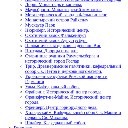
Лорш. Монастырь и капелла.
Маульбронн. Монастырский комплекс.
Металлургический завод в Фёльклингене
Монастырский остров Райхенау
Мускауер Парк
Нюрнберг. Исторический центр.
Охотничий замок Фалькенлуст
Охотничий замок Аугустусбург
Паломническая церковь в деревне Вис
Потсдам. Дворцы и парки.
Старинные рудники Раммельсберга и
исторический город Гослар
Трир. Древнеримские памятники, кафедральный
собор Св. Петра и церковь Богоматери.
Укрепленные рубежи Римской империи в
Германии
Ульм. Кафедральный собор.
Фрайзинг. Исторический центр города.
Франкфурт-на-Майне. Исторический центр
города.
Фрейберг. Центр горнорудного дела.
Хильдесхайм. Кафедральный собор Cв. Марии и
церковь Св. Михаила.
Шпайер. Кафедральный собор.
Гондурас