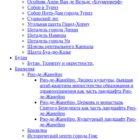
Особняк Анри Ван де Вельде «Блуменверф»
Собор в Турнэ
Собор Нотр-Дам города Турнэ
Суаньский лес
Угольная шахта Гранд-Хорну
Цитадель города Динан
Цитадель Намюра
Цитадель города Уи
Шлюзы центрального Каннала
Шахта Буа-дю-Казье
Бутан
Бутан. Тхимпху и окрестности.
Бразилия
Рио-де-Жанейро
Рио-де-Жанейро. Дворец культуры, бывшая
штаб-квартира министерства образования и
здравоохранения как часть ландшафта Рио-
де-Жанейро
Рио-де-Жанейро. Церковь и монастырь
Святого Бенедикта как часть ландшафта Рио-
де-Жанейро
Рио-де-Жанейро. Культурный ландшафт Рио-
де-Жанейро
Бразилиа
Исторический центр города Гояс