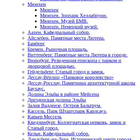
Мюнхен
Мюнхен
Мюнхен. Зоопарк Хеллабрунн.
Мюнхен. Музей БМВ.
Мюнхен. Немецкий музей.
Аахен. Кафедральный собор.
Айслебен. Памятные места Лютера.
Бамберг
Бремен. Рыночная площадь.
Виттенберг. Памятные места Лютера в городе.
Вюрцбург. Резиденция епископа с парком и
дворцовой площадью.
Гейдельберг. Старый город и замок.
Дессау-Вёрлиц «Парковое королевство»
Дессау-Росслау. Памятники архитектурной школы
Баухаус.
Долина Эльбы в районе Мейсена
Дрезденская долина Эльбы
Залив Ваддензе, Остров Бальтрум.
Кассель. Парк Штаатспарк Карлсауэ.
Карьер Мессель
Кведлинбург. Коллегиатская церковь, замок и
Старый город.
Кельн. Кафедральный собор.
Ландсберг-на-Лехе. Исторический центр города.