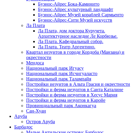
Буэнос-Айрес Бока-Каминито
Буэнос-Айрес культурный ландшафт
Буэнос-Айрес Музей кораблей Сармьенто
Буэнос-Айрес-Сити Музей искусств
Ла Плата
Ла Плата, дом доктора Куручета.
Архитектурное наследие Ле Корбюзье.
Ла Плата. Кафедральный собор.
Ла Плата. Театр Аргентино.
Квартал иезуитов в городе Кордоба (Манзана) и
окрестности
Мендоса
Национальный парк Игуасу
Национальный парк Исчигуаласто
Национальный парк Талампайя
Постройки иезуитов в Альта Грасия и окрестности
Постройки и ферма иезуитов в Санта Каталине
Постройки и ферма иезуитов в Хесус Мария
Постройки и ферма иезуитов в Каройе
Провинциальный парк Аконкагуа
Сан-Хуан
Аруба
Остров Аруба
Барбадос
Малые Антильские острова: Барбадос