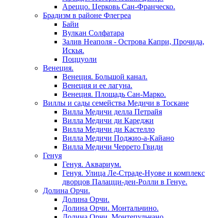
Ареццо. Церковь Сан-Франческо.
Брадизм в районе Флегреа
Байи
Вулкан Солфатара
Залив Неаполя - Острова Капри, Прочида,
Искья.
Поццуоли
Венеция.
Венеция. Большой канал.
Венеция и ее лагуна.
Венеция. Площадь Сан-Марко.
Виллы и сады семейства Медичи в Тоскане
Вилла Медичи делла Петрайя
Вилла Медичи ди Кареджи
Вилла Медичи ди Кастелло
Вилла Медичи Поджио-а-Кайано
Вилла Медичи Черрето Гвиди
Генуя
Генуя. Аквариум.
Генуя. Улица Ле-Страде-Нуове и комплекс
дворцов Палацци-деи-Ролли в Генуе.
Долина Орчи.
Долина Орчи.
Долина Орчи. Монтальчино.
Долина Орчи. Монтепульчано.