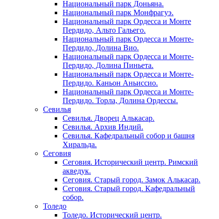
Национальный парк Доньяна.
Национальный парк Монфрагуэ.
Национальный парк Ордесса и Монте
Пердидо, Альто Гальего.
Национальный парк Ордесса и Монте-
Пердидо, Долина Вио.
Национальный парк Ордесса и Монте-
Пердидо, Долина Пиньета.
Национальный парк Ордесса и Монте-
Пердидо. Каньон Аньиссио.
Национальный парк Ордесса и Монте-
Пердидо. Торла, Долина Ордессы.
Севилья
Севилья. Дворец Алькасар.
Севилья. Архив Индий.
Севилья. Кафедральный собор и башня
Хиральда.
Сеговия
Сеговия. Исторический центр. Римский
акведук.
Сеговия. Старый город. Замок Алькасар.
Сеговия. Старый город. Кафедральный
собор.
Толедо
Толедо. Исторический центр.