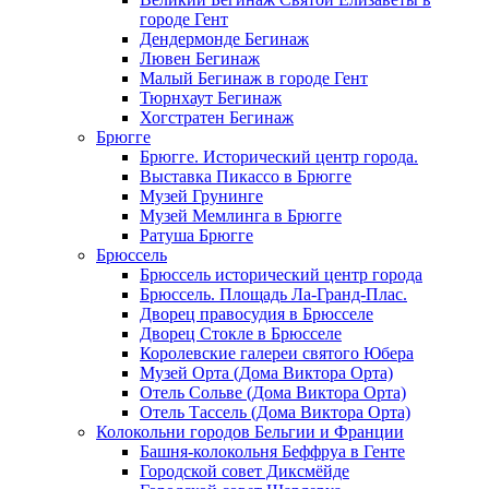
городе Гент
Дендермонде Бегинаж
Лювен Бегинаж
Малый Бегинаж в городе Гент
Тюрнхаут Бегинаж
Хогстратен Бегинаж
Брюгге
Брюгге. Исторический центр города.
Выставка Пикассо в Брюгге
Музей Грунинге
Музей Мемлинга в Брюгге
Ратуша Брюгге
Брюссель
Брюссель исторический центр города
Брюссель. Площадь Ла-Гранд-Плас.
Дворец правосудия в Брюсселе
Дворец Стокле в Брюсселе
Королевские галереи святого Юбера
Музей Орта (Дома Виктора Орта)
Отель Сольве (Дома Виктора Орта)
Отель Тассель (Дома Виктора Орта)
Колокольни городов Бельгии и Франции
Башня-колокольня Беффруа в Генте
Городской совет Диксмёйде