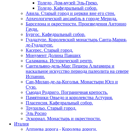
Толедо, Дом-музей Эль-Греко.
Толедо, Кафедральный собор.
Авила. Старый город и церкви вне его стен.
Археологический ансамбль в городе Мерида.
Барселона и окрестности. Произведения Антонио
Гауди.
Бургос. Кафедральный собор.
Гуадалупе. Королевский монастырь Санта-Мария-
де-Гуадалупе.
Касерес. Старый город.
Монумент Долина Павших
Саламанка. Исторический центр.
Сантильяно-дель-Мар: Пещера Альтамира и
наскальное искусство периода палеолита на севере
Испании.
Сан-Милан-де-ла-Коголья. Монастыри Юсо и
Сузо.
Сьюдад Родриго. Пограничная крепость.
Памятники Овьедо и королевства Астурия.
Пласенсия. Кафедральный собор.
Трухильо. Старый город.
Эль Росио
Эскориал. Монастырь и окрестности.
Италия
Аппиева дорога - Королева дороги.