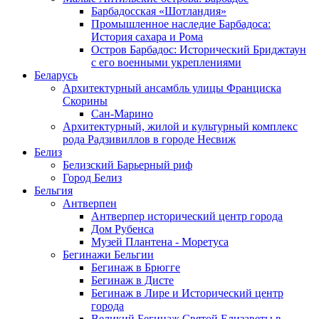
Барбадосская «Шотландия»
Промышленное наследие Барбадоса:
История сахара и Рома
Остров Барбадос: Исторический Бриджтаун
с его военными укреплениями
Беларусь
Архитектурный ансамбль улицы Франциска
Скорины
Сан-Марино
Архитектурный, жилой и культурный комплекс
рода Радзивиллов в городе Несвиж
Белиз
Белизский Барьерный риф
Город Белиз
Бельгия
Антверпен
Антверпер исторический центр города
Дом Рубенса
Музей Плантена - Моретуса
Бегинажи Бельгии
Бегинаж в Брюгге
Бегинаж в Дисте
Бегинаж в Лире и Исторический центр
города
Великий Бегинаж Святой Елизаветы в