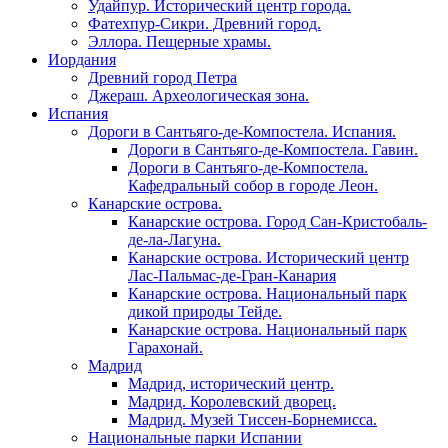
Удайпур. Исторический центр города.
Фатехпур-Сикри. Древний город.
Эллора. Пещерные храмы.
Иордания
Древний город Петра
Джераш. Археологическая зона.
Испания
Дороги в Сантьяго-де-Компостела. Испания.
Дороги в Сантьяго-де-Компостела. Гавин.
Дороги в Сантьяго-де-Компостела.
Кафедральный собор в городе Леон.
Канарские острова.
Канарские острова. Город Сан-Кристобаль-
де-ла-Лагуна.
Канарские острова. Исторический центр
Лас-Пальмас-де-Гран-Канария
Канарские острова. Национальный парк
дикой природы Тейде.
Канарские острова. Национальный парк
Гарахонай.
Мадрид
Мадрид, исторический центр.
Мадрид. Королевский дворец.
Мадрид. Музей Тиссен-Борнемисса.
Национальные парки Испании