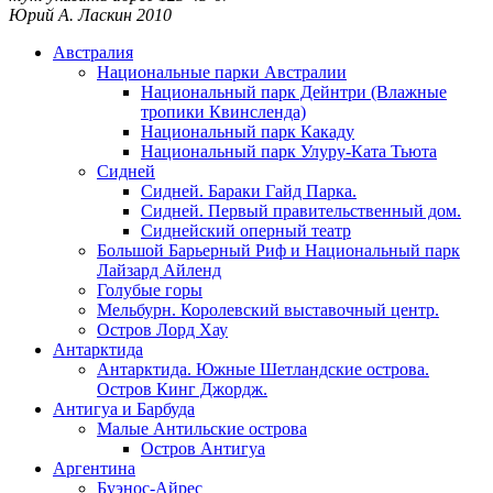
Юрий А. Ласкин
2010
Австралия
Национальные парки Австралии
Национальный парк Дейнтри (Влажные
тропики Квинсленда)
Национальный парк Какаду
Национальный парк Улуру-Ката Тьюта
Сидней
Сидней. Бараки Гайд Парка.
Сидней. Первый правительственный дом.
Сиднейский оперный театр
Большой Барьерный Риф и Национальный парк
Лайзард Айленд
Голубые горы
Мельбурн. Королевский выставочный центр.
Остров Лорд Хау
Антарктида
Антарктида. Южные Шетландские острова.
Остров Кинг Джордж.
Антигуа и Барбуда
Малые Антильские острова
Остров Антигуа
Аргентина
Буэнос-Айрес