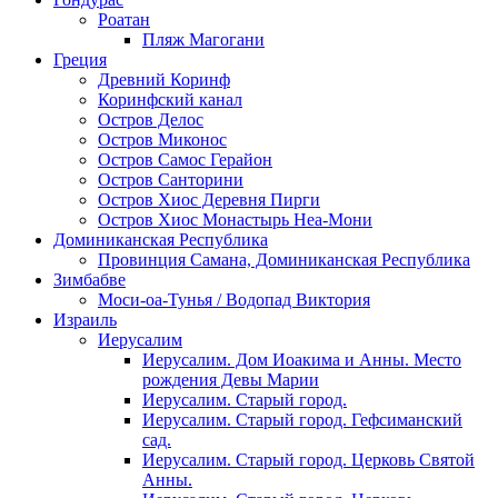
Роатан
Пляж Магогани
Греция
Древний Коринф
Коринфский канал
Остров Делос
Остров Миконос
Остров Самос Герайон
Остров Санторини
Остров Хиос Деревня Пирги
Остров Хиос Монастырь Неа-Мони
Доминиканская Республика
Провинция Самана, Доминиканская Республика
Зимбабве
Моси-оа-Тунья / Водопад Виктория
Израиль
Иерусалим
Иерусалим. Дом Иоакима и Анны. Место
рождения Девы Марии
Иерусалим. Старый город.
Иерусалим. Старый город. Гефсиманский
сад.
Иерусалим. Старый город. Церковь Святой
Анны.