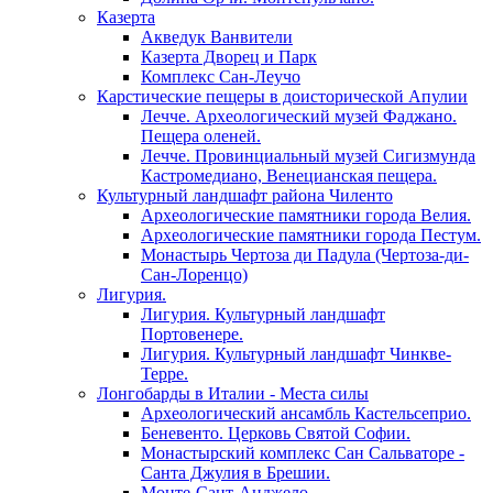
Казерта
Акведук Ванвители
Казерта Дворец и Парк
Комплекс Сан-Леучо
Карстические пещеры в доисторической Апулии
Лечче. Археологический музей Фаджано.
Пещера оленей.
Лечче. Провинциальный музей Сигизмунда
Кастромедиано, Венецианская пещера.
Культурный ландшафт района Чиленто
Археологические памятники города Велия.
Археологические памятники города Пестум.
Монастырь Чертоза ди Падула (Чертоза-ди-
Сан-Лоренцо)
Лигурия.
Лигурия. Культурный ландшафт
Портовенере.
Лигурия. Культурный ландшафт Чинкве-
Терре.
Лонгобарды в Италии - Места силы
Археологический ансамбль Кастельсеприо.
Беневенто. Церковь Святой Софии.
Монастырский комплекс Сан Сальваторе -
Санта Джулия в Брешии.
Монте-Сант-Анджело