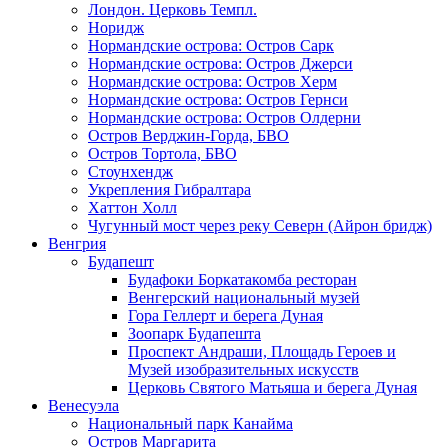
Лондон. Церковь Темпл.
Норидж
Нормандские острова: Остров Сарк
Нормандские острова: Остров Джерси
Нормандские острова: Остров Херм
Нормандские острова: Остров Гернси
Нормандские острова: Остров Олдерни
Остров Верджин-Горда, БВО
Остров Тортола, БВО
Стоунхендж
Укрепления Гибралтара
Хаттон Холл
Чугунный мост через реку Северн (Айрон бридж)
Венгрия
Будапешт
Будафоки Боркатакомба ресторан
Венгерский национальный музей
Гора Геллерт и берега Дуная
Зоопарк Будапешта
Проспект Андраши, Площадь Героев и
Музей изобразительных искусств
Церковь Святого Матьяша и берега Дуная
Венесуэла
Национальный парк Канайма
Остров Маргарита