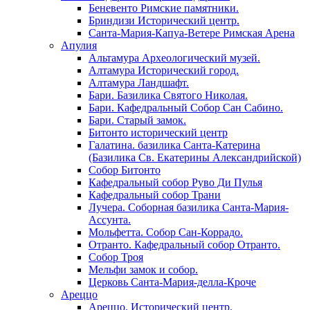
Беневенто Римские памятники.
Бриндизи Исторический центр.
Санта-Мария-Капуа-Ветере Римская Арена
Апулия
Альтамура Археологический музей.
Алтамура Исторический город.
Алтамура Ландшафт.
Бари. Базилика Святого Николая.
Бари. Кафедральный Собор Сан Сабино.
Бари. Старый замок.
Битонто исторический центр
Галатина. базилика Санта-Катерина
(Базилика Св. Екатерины Александрийской)
Собор Битонто
Кафедральный собор Руво Ди Пулья
Кафедральный собор Трани
Лучера. Соборная базилика Санта-Мария-
Ассунта.
Мольфетта. Собор Сан-Коррадо.
Отранто. Кафедральный собор Отранто.
Собор Троя
Мельфи замок и собор.
Церковь Санта-Мария-делла-Кроче
Ареццо
Ареццо. Исторический центр.