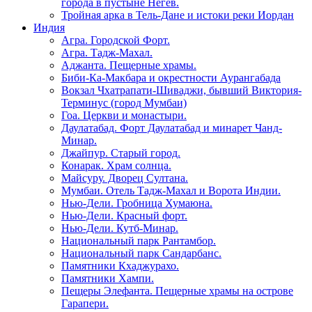
города в пустыне Негев.
Тройная арка в Тель-Дане и истоки реки Иордан
Индия
Агра. Городской Форт.
Агра. Тадж-Махал.
Аджанта. Пещерные храмы.
Биби-Ка-Макбара и окрестности Аурангабада
Вокзал Чхатрапати-Шиваджи, бывший Виктория-
Терминус (город Мумбаи)
Гоа. Церкви и монастыри.
Даулатабад. Форт Даулатабад и минарет Чанд-
Минар.
Джайпур. Старый город.
Конарак. Храм солнца.
Майсуру. Дворец Султана.
Мумбаи. Отель Тадж-Махал и Ворота Индии.
Нью-Дели. Гробница Хумаюна.
Нью-Дели. Красный форт.
Нью-Дели. Кутб-Минар.
Национальный парк Рантамбор.
Национальный парк Сандарбанс.
Памятники Кхаджурахо.
Памятники Хампи.
Пещеры Элефанта. Пещерные храмы на острове
Гарапери.