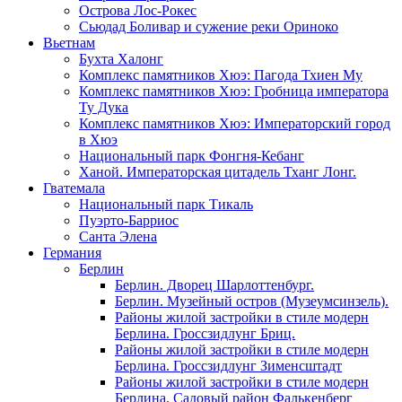
Острова Лос-Рокес
Сьюдад Боливар и сужение реки Ориноко
Вьетнам
Бухта Халонг
Комплекс памятников Хюэ: Пагода Тхиен Му
Комплекс памятников Хюэ: Гробница императора
Ту Дука
Комплекс памятников Хюэ: Императорский город
в Хюэ
Национальный парк Фонгня-Кебанг
Ханой. Императорская цитадель Тханг Лонг.
Гватемала
Национальный парк Тикаль
Пуэрто-Барриос
Санта Элена
Германия
Берлин
Берлин. Дворец Шарлоттенбург.
Берлин. Музейный остров (Музеумсинзель).
Районы жилой застройки в стиле модерн
Берлина. Гроссзидлунг Бриц.
Районы жилой застройки в стиле модерн
Берлина. Гроссзидлунг Зименсштадт
Районы жилой застройки в стиле модерн
Берлина. Садовый район Фалькенберг