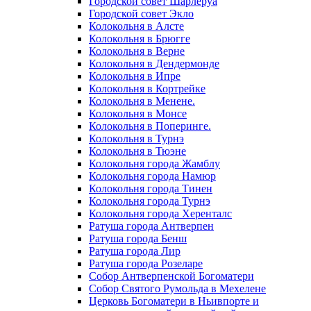
Городской совет Шарлеруа
Городской совет Экло
Колокольня в Алсте
Колокольня в Брюгге
Колокольня в Верне
Колокольня в Дендермонде
Колокольня в Ипре
Колокольня в Кортрейке
Колокольня в Менене.
Колокольня в Монсе
Колокольня в Поперинге.
Колокольня в Турнэ
Колокольня в Тюэне
Колокольня города Жамблу
Колокольня города Намюр
Колокольня города Тинен
Колокольня города Турнэ
Колокольня города Херенталс
Ратуша города Антверпен
Ратуша города Бенш
Ратуша города Лир
Ратуша города Розеларе
Собор Антверпенской Богоматери
Собор Святого Румольда в Мехелене
Церковь Богоматери в Ньивпорте и