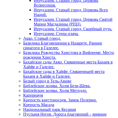
Иерусалим. Старый город. Церковь
Вознесения.
Иерусалим. Старый город. Церковь Всех
Наций.
Иерусалим. Старый город. Церковь Святой
Марии Магдалины (РПЦ).
Иерусалим. Старый город. Скорбный путь.
Иерусалим. Стена плача.
Акко. Старый город.
Базилика Благовещения в Назарете. Ранние
синагоги в Галелее.
Базилика Рождества Христова в Вифлееме. Место
рождения Христа.
Бахайские сады Акко. Священные места Бахаев в
Хайфе и Галелее.
Бахайские сады в Хайфе. Священныей места
Бахаев в Хайфе и Галелее.
Белый город в Тель-Авиве
Библейские холмы. Холм Беэр-Шева.
Библейские холмы. Холм Мегиддо.
Капернаум
Крепости крестоносцев. Замок Пелерин.
Крепость Масада
Национальный парк Кесария
Пустыня Негев. Дорога благовоний - древние