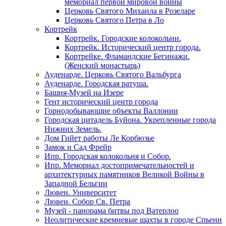
мемориал первой мировой войны
Церковь Святого Михаила в Розеларе
Церковь Святого Петра в Ло
Кортрейк
Кортрейк. Городские колокольни.
Кортрейк. Исторический центр города.
Кортрейке. Фламандские Бегинажи.
(Женский монастырь)
Ауденарде. Церковь Святого Вальбурга
Ауденарде. Городская ратуша.
Башня-Музей на Изере
Гент исторический центр города
Горнодобывающие объекты Валлонии
Городская цитадель Буйона. Укрепленные города
Нижних Земель.
Дом Гийет работы Ле Корбюзье
Замок и Сад Фрейр
Ипр. Городская колокольня и Собор.
Ипр. Мемориал достопримечательностей и
архитектурных памятников Великой Войны в
Западной Бельгии
Лювен. Университет
Лювен. Собор Св. Петра
Музей - панорама битвы под Ватерлоо
Неолитические кремневые шахты в городе Спьенн